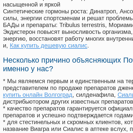
насыщенной и яркой
Синтетические гормоны роста
: Динатроп, Анс
силы, энергии спортсменам и решат проблем
БАДы и препараты:
Tribulus terrestris, Мориа
Экдистерон повысят выносливость организма,
энергию, восстановят работу многих внутренн
и,
Как купить дешевую сиалис
.
Несколько причино объясняющих По
именно у нас?
* Мы являемся первым и единственным на те
представителем по продаже препаратов дже
купить онлайн Волгоград
, силденафила
,
Сиали
дистрибьютором других известных препарато
* качество препаратов гарантируется офици
препаратов и успешно подтверждается годам
* для стестинельных и скромных клиентов, ко
название Виагра или Сиалис в аптеке вслух, 