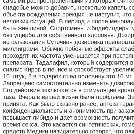
самыми распространенными из которых считаю
снадобье можно добавить несколько капель с
объекта вожделения эрекция не наступит, что
неловких ситуаций. В период и после менопа
быть женщиной. Спортсмены и бодибилдеры м
без ущерба для собственного здоровья. Дозир
использования Суточная дозировка препарата
миллиграмм. Обычно побочные эффекты слаб
проходят, их частота уменьшается при посто
препарата. Тадалафил, который содержится в
сиалис Киров в пенисе и способствует увелич
10 штук, 2 в подарок съел половину это 10 мг
Запрещено самостоятельно изменять дозировк
Его действие заключается в стимуляции кров
таза. Вчера в вашей жизни были проблемы: З
принята. Как было сказано ранее, аптека гара
конфиденциальность и анонимность при заказ
повышает либидо и дает возможность получи
время секса. Это касается синтетических, гом
средств Медики назидательно говорят, что ва