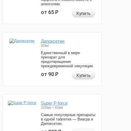
алкоголем.
от 65
Р
Купить
Дапоксетин
60мг
Единственный в мире
препарат для
предотвращения
преждевременной эякуляции.
от 90
Р
Купить
Super P-force
100мг + 60мг
Самые популярные препараты
в одной таблетке — Виагра и
Дапоксетин.