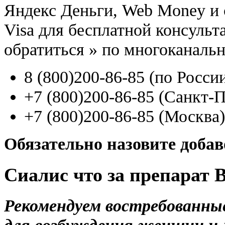
Яндекс Деньги, Web Money и с
Visa для бесплатной консуль
обратиться
»
по многоканаль
8
(800
)200-86-85
(
по Росси
+7
(800
)200-86-85
(
Санкт-П
+7
(800
)200-86-85
(
Москва)
Обязательно назовите доба
Сиалис что за препарат 
Рекомендуем востребованны
для возбуждения женщин и 