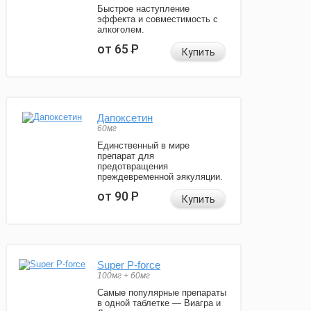
Быстрое наступление
эффекта и совместимость с
алкоголем.
от 65
Р
Купить
Дапоксетин
60мг
Единственный в мире
препарат для
предотвращения
преждевременной эякуляции.
от 90
Р
Купить
Super P-force
100мг + 60мг
Самые популярные препараты
в одной таблетке — Виагра и