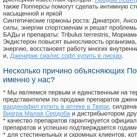
также Попперсы помогут сделать интимную с
насыщенной и яркой
Синтетические гормоны роста
: Динатроп, Анс
силы, энергии спортсменам и решат проблем
БАДы и препараты:
Tribulus terrestris, Мориа
Экдистерон повысят выносливость организма,
энергию, восстановят работу многих внутренн
и,
Дженерик сиалис софт купить в лисках
.
Несколько причино объясняющих По
именно у нас?
* Мы являемся первым и единственным на те
представителем по продаже препаратов дже
варденафил купить в аптеке в Твери
, силден
Виагра Малая Сердоба
и дистрибьютором дру
* качество препаратов гарантируется офици
препаратов и успешно подтверждается годам
* для стестинельных и скромных клиентов, ко