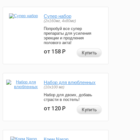
Супер набор
(2х160мг, 4х80мг)
Попробуй все супер
препараты для усиления
эрекции и продления
полового акта!
от 158
Р
Купить
Набор для влюбленных
(10х100 мг)
Набор для двоих, добавь
страсти в постель!
от 120
Р
Купить
Крем Naron