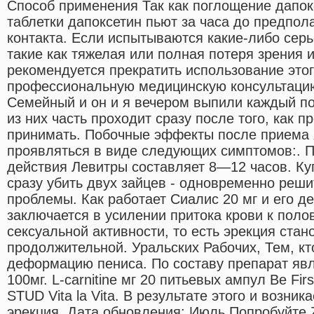
Способ применения Так как поглощение дапок
таблетки дапоксетин пьют за часа до предпол
контакта. Если испытываются какие-либо сер
такие как тяжелая или полная потеря зрения и
рекомендуется прекратить использование этог
профессиональную медицинскую консультацию
Семейный и он и я вечером выпили каждый по
из них часть проходит сразу после того, как п
принимать. Побочные эффекты после приема 
проявляться в виде следующих симптомов:. 
действия Левитры составляет 8—12 часов. К
сразу убить двух зайцев - одновременно реши
проблемы. Как работает Сиалис 20 мг и его д
заключается в усилении притока крови к поло
сексуальной активности, то есть эрекция стан
продолжительной. Уральских Рабочих, Тем, к
деформацию пениса. По составу препарат явл
100мг. L-carnitine мг 20 питьевых ампул Be Fi
STUD Vita la Vita. В результате этого и возни
эрекция. Дата обновления: Июль Попробуйте Zhe