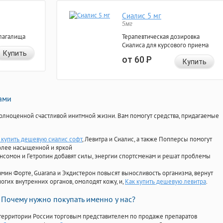
Сиалис 5 мг
5мг
лагалища
Терапевтическая дозировка
Сиалиса для курсового приема
Купить
от 60
Р
Купить
нами
олноценной счастливой инитмной жизни. Вам помогут средства, придагаемые
 купить дешевую сиалис софт
, Левитра и Сиалис, а также Попперсы помогут
олее насыщенной и яркой
Ансомон и Гетропин добавят силы, энергии спортсменам и решат проблемы
ориамин Форте, Guarana и Экдистерон повысят выносливость организма, вернут
огих внутренних органов, омолодят кожу, и,
Как купить дешевую левитра
.
Почему нужно покупать именно у нас?
территории России торговым представителем по продаже препаратов