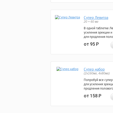
Супер Левитра
20 + 60 мг
В одной таблетке Л
усиления эрекции и
для продления поло
от 95
Р
Супер набор
(2х160мг, 4х80мг)
Попробуй все супер
для усиления эрекц
продления полового
от 158
Р