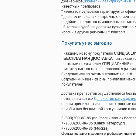
дженериков
Дженерик левитра купить в Т
известных препаратов
* качество препаратов гарантируется офи
* для стестинельных и скромных клиентов,
подойдет возможность анонимныого заказа
* быстрая и удобная доставка курьером по 
России в другие регионы 1м классом
Покупать у нас выгодно
! каждому новому покупателю
СКИДКА 1
!
при заказе т
БЕСПЛАТНАЯ ДОСТАВКА
! оптовым покупателям СПЕЦИАЛЬНЫЕ цены
! так же у нас постоянно проводятся раз
Силденафила по очень выгодным ценам!
Cотрудники нашей фирмы прилагают макси
покупателей
доставка препаратов осуществляется без в
потенции, а так же
Дапоксетин какую дози
оплата принимаются через электронные пл
или Visa для бесплатной консультации в л
8
(800
)200-86-85
(
по России звонок беспла
+7
(800
)200-86-85
(
Санкт-Петербург)
+7
(800
)200-86-85
(
Москва)
Обязательно назовите добавочный н