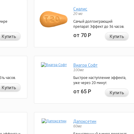
Сиалис
20 мг
мире
Самый долгоиграющий
препарат. Эффект до 36 часов.
от 70
Р
Купить
Купить
Виагра Софт
100мг
ть часов.
Быстрое наступление эффекта,
уже через 20 минут.
Купить
от 65
Р
Купить
Дапоксетин
60мг
е эффекта и
Единственный в мире препарат