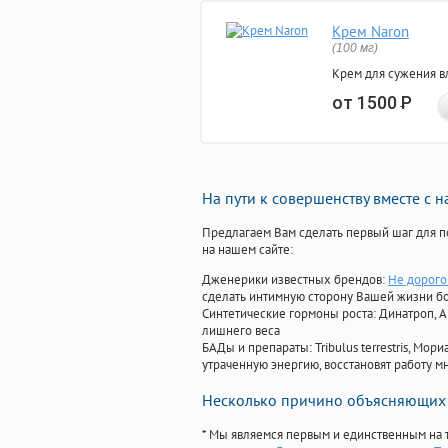
Крем Naron
(100 мг)
Крем для сужения в
от 1500
Р
На пути к совершенству вместе с 
Предлагаем Вам сделать первый шаг для п
на нашем сайте:
Дженерики известных брендов:
Не дорого
сделать интимную сторону Вашей жизни б
Синтетические гормоны роста
: Динатроп, 
лишнего веса
БАДы и препараты:
Tribulus terrestris, М
утраченную энергию, восстановят работу мн
Несколько причино объясняющих 
* Мы являемся первым и единственным на 