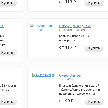
от 117
Р
Купить
Купить
ом"
Набор "Три в одном"
)
(10x100мг, 20x20мг)
ных
Большой набор из 3-х
ения
препаратов.
боре!
от 117
Р
Купить
Купить
Супер Виагра
100 + 60 мг
 36 часов и
Виагра и Дапоксетин в одной
 акта в
таблетке. Усиление эрекции и
продление полового акта!
от 90
Р
Купить
Купить