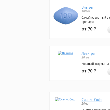
Виагра
100мг
Самый известный в 
препарат
от 70
Р
Левитра
20 мг
Мощный эффект на 5
от 70
Р
Сиалис Софт
20мг
Быстрое наступлени