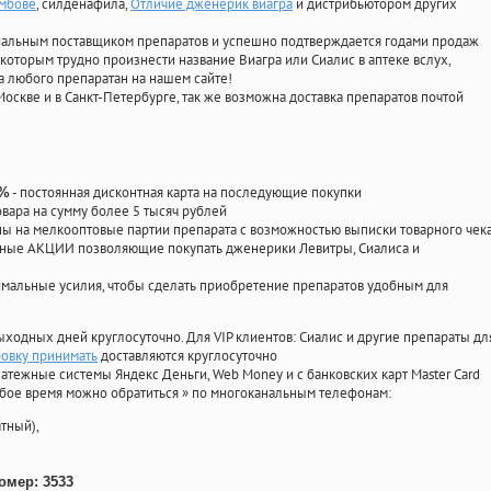
амбове
, силденафила
,
Отличие дженерик виагра
и дистрибьютором других
циальным поставщиком препаратов и успешно подтверждается годами продаж
 которым трудно произнести название Виагра или Сиалис в аптеке вслух,
 любого препаратан на нашем сайте!
Москве и в Санкт-Петербурге, так же возможна доставка препаратов почтой
- постоянная дисконтная карта на последующие покупки
0%
овара на сумму более 5 тысяч рублей
 на мелкооптовые партии препарата с возможностью выписки товарного чек
личные АКЦИИ позволяющие покупать дженерики Левитры, Сиалиса и
мальные усилия, чтобы сделать приобретение препаратов удобным для
ыходных дней круглосуточно. Для VIP клиентов: Сиалис и другие препараты дл
ровку принимать
доставляются круглосуточно
атежные системы Яндекс Деньги, Web Money и с банковских карт Master Card
юбое время можно обратиться
»
по многоканальным телефонам:
тный),
омер: 3533