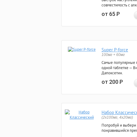
совместимость с ал
от 65
Р
Super P-force
100мг + 60мг
Самые популярные 
одной таблетке — Ви
Дапоксетин.
от 200
Р
Набор Классичес
(2x100мг, 4x20мг)
Попробуй и выбери
понравившийся преп