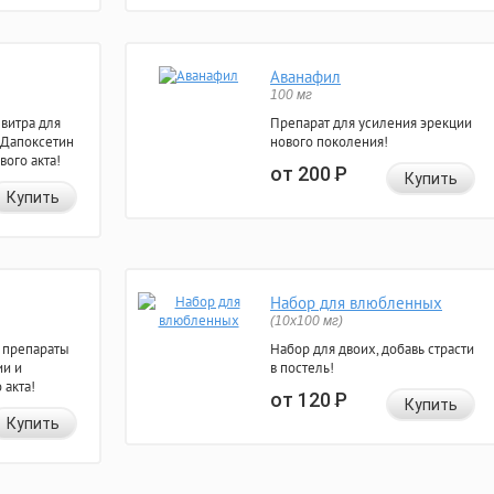
Аванафил
100 мг
евитра для
Препарат для усиления эрекции
 Дапоксетин
нового поколения!
вого акта!
от 200
Р
Купить
Купить
Набор для влюбленных
(10х100 мг)
 препараты
Набор для двоих, добавь страсти
ии и
в постель!
 акта!
от 120
Р
Купить
Купить