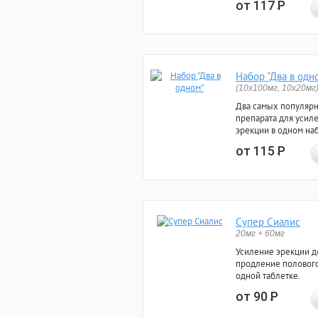
от 117
Р
Набор "Два в одн
(10x100мг, 10x20мг
Два самых популяр
препарата для усил
эрекции в одном на
от 115
Р
Супер Сиалис
20мг + 60мг
Усиление эрекции до
продление полового
одной таблетке.
от 90
Р