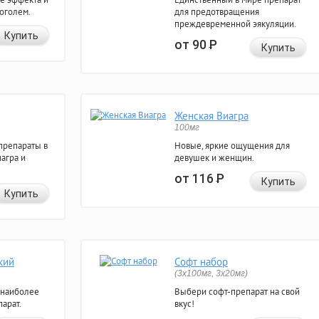
коголем.
для предотвращения
преждевременной эякуляции.
Купить
от 90
Р
Купить
Женская Виагра
100мг
препараты в
Новые, яркие ощущения для
агра и
девушек и женщин.
от 116
Р
Купить
Купить
кий
Софт набор
(3x100мг, 3x20мг)
 наиболее
Выбери софт-препарат на свой
арат.
вкус!