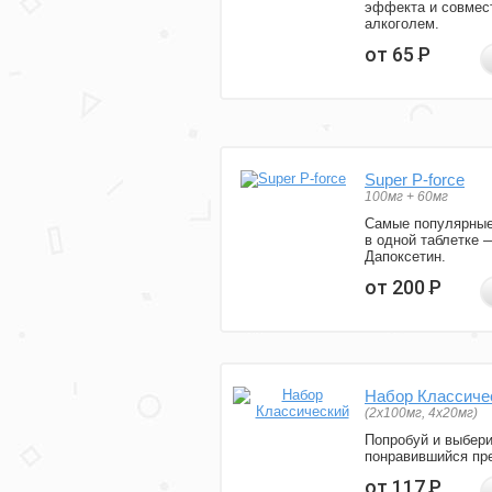
эффекта и совмес
алкоголем.
от 65
Р
Super P-force
100мг + 60мг
Самые популярные
в одной таблетке 
Дапоксетин.
от 200
Р
Набор Классиче
(2x100мг, 4x20мг)
Попробуй и выбер
понравившийся пре
от 117
Р