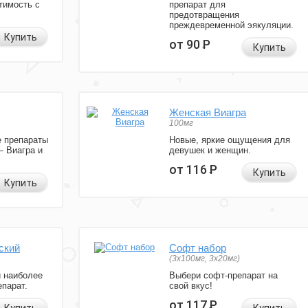
тимость с
препарат для
предотвращения
преждевременной эякуляции.
Купить
от 90
Р
Купить
Женская Виагра
100мг
 препараты
Новые, яркие ощущения для
— Виагра и
девушек и женщин.
от 116
Р
Купить
Купить
ский
Софт набор
(3x100мг, 3x20мг)
и наиболее
Выбери софт-препарат на
парат.
свой вкус!
от 117
Р