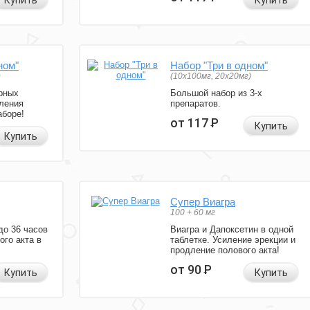
Купить
Купить
ном"
Набор "Три в одном"
)
(10x100мг, 20x20мг)
рных
Большой набор из 3-х
ления
препаратов.
аборе!
от 117
Р
Купить
Купить
Супер Виагра
100 + 60 мг
до 36 часов
Виагра и Дапоксетин в одной
ого акта в
таблетке. Усиление эрекции и
продление полового акта!
от 90
Р
Купить
Купить