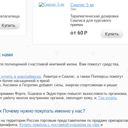
Сиалис 5 мг
5мг
 влагалища
Терапевтическая дозировка
Сиалиса для курсового
приема
Купить
от 60
Р
Купить
с нами
я полноценной счастливой инитмной жизни. Вам помогут средства,
 купить в новосибирске
, Левитра и Сиалис, а также Попперсы помогут
и более насыщенной и яркой
п, Ансомон и Гетропин добавят силы, энергии спортсменам и решат
, Мориамин Форте, Guarana и Экдистерон повысят выносливость организма,
т работу многих внутренних органов, омолодят кожу, и,
Где купить
 Почему нужно покупать именно у нас?
на территории России торговым представителем по продаже препаратов
лденафила
,
Купить левитра с доставкой курьером по уфе
и