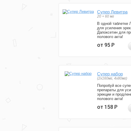
Супер Левитра
20 + 60 мг
В одной таблетке 
для усиления эрек
Дапоксетин для п
полового акта!
от 95
Р
Супер набор
(2х160мг, 4х80мг)
Попробуй все супе
препараты для ус
эрекции и продлен
полового акта!
от 158
Р