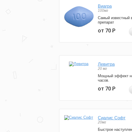
Виагра
100мг
Самый известный 
препарат
от 70
Р
Левитра
20 мг
Мощный эффект н
часов.
от 70
Р
Сиалис Софт
20мг
Быстрое наступле