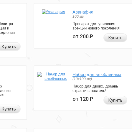
Аванафил
100 мг
Левитра
Препарат для усиления
ции и
эрекции нового поколения!
родления
от 200
Р
Купить
Купить
Набор для влюбленных
(10х100 мг)
р
Набор для двоих, добавь
иления
страсти в постель!
ия
от 120
Р
Купить
Купить