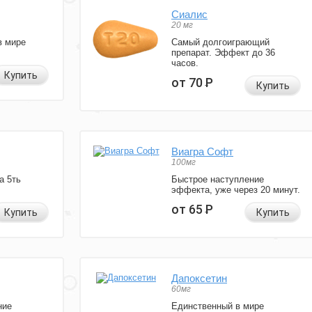
Сиалис
20 мг
в мире
Самый долгоиграющий
препарат. Эффект до 36
часов.
Купить
от 70
Р
Купить
Виагра Софт
100мг
а 5ть
Быстрое наступление
эффекта, уже через 20 минут.
от 65
Р
Купить
Купить
Дапоксетин
60мг
ние
Единственный в мире