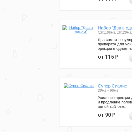
Набор "Два в од
(10x100мг, 10x20мг
Два самых популя
препарата для уси
эрекции в одном н
от 115
Р
Супер Сиалис
20мг + 60мг
Усиление эрекции 
и продление полов
одной таблетке.
от 90
Р