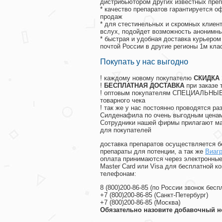
дистрибьютором других известных преп
* качество препаратов гарантируется 
продаж
* для стестинельных и скромных клиент
вслух, подойдет возможность анонимны
* быстрая и удобная доставка курьером
почтой России в другие регионы 1м кла
Покупать у нас выгодно
! каждому новому покупателю
СКИДКА
!
БЕСПЛАТНАЯ ДОСТАВКА
при заказе 
! оптовым покупателям СПЕЦИАЛЬНЫЕ 
товарного чека
! так же у нас постоянно проводятся 
Силденафила по очень выгодным ценам
Cотрудники нашей фирмы прилагают ма
для покупателей
доставка препаратов осуществляется б
препараты для потенции, а так же
Виагр
оплата принимаются через электронные
Master Card или Visa для бесплатной 
телефонам:
8
(800
)200-86-85
(
по России звонок бесп
+7
(800
)200-86-85
(
Санкт-Петербург)
+7
(800
)200-86-85
(
Москва)
Обязательно назовите добавочный н