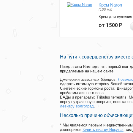
Крем Naron
(100 мг)
Крем для сужения
от 1500
Р
На пути к совершенству вместе 
Предлагаем Вам сделать первый шаг дл
придагаемые на нашем сайте:
Дженерики известных брендов:
Ловелас
сделать интимную сторону Вашей жизн
Синтетические гормоны роста
: Динатро
проблемы лишнего веса
БАДы и препараты:
Tribulus terrestris
вернут утраченную энергию, восстановя
левитру волгоград
.
Несколько причино объясняющих
* Мы являемся первым и единственным 
дженериков
Купить виагру Иркутск
, си