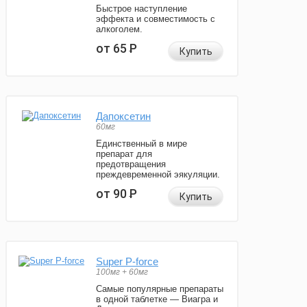
Быстрое наступление
эффекта и совместимость с
алкоголем.
от 65
Р
Купить
Дапоксетин
60мг
Единственный в мире
препарат для
предотвращения
преждевременной эякуляции.
от 90
Р
Купить
Super P-force
100мг + 60мг
Самые популярные препараты
в одной таблетке — Виагра и