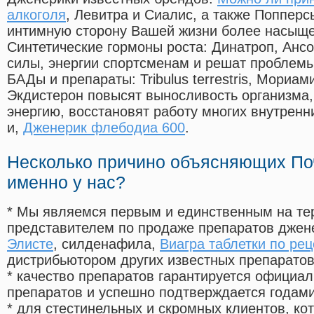
алкоголя
, Левитра и Сиалис, а также Попперс
интимную сторону Вашей жизни более насыще
Синтетические гормоны роста
: Динатроп, Анс
силы, энергии спортсменам и решат проблем
БАДы и препараты:
Tribulus terrestris, Мориа
Экдистерон повысят выносливость организма,
энергию, восстановят работу многих внутренн
и,
Дженерик флебодиа 600
.
Несколько причино объясняющих По
именно у нас?
* Мы являемся первым и единственным на те
представителем по продаже препаратов дже
Элисте
, силденафила
,
Виагра таблетки по рец
дистрибьютором других известных препарато
* качество препаратов гарантируется офици
препаратов и успешно подтверждается годам
* для стестинельных и скромных клиентов, ко