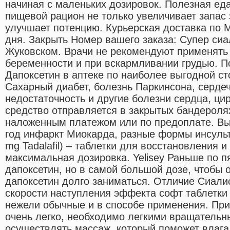
начиная с маленьких дозировок. Полезная ед
пищевой рацион не только увеличивает запас 
улучшает потенцию. Курьерская доставка по М
дня. Закрыть Номер вашего заказа: Супер сиа
Жуковском. Врачи не рекомендуют применять
беременности и при вскармливании грудью. По
Дапоксетин в аптеке по наиболее выгодной с
Сахарный диабет, болезнь Паркинсона, серде
недостаточность и другие болезни сердца, ци
средство отправляется в закрытых бандеролях
наложенным платежом или по предоплате. В
год инфаркт Миокарда, разные формы инсультов
mg Tadalafil) – таблетки для восстановления 
максимальная дозировка. Yelisey Раньше по 
дапоксетин, но в самой большой дозе, чтобы 
дапоксетин долго заниматься. Отличие Сиали
скорости наступления эффекта софт таблетки
нежели обычные и в способе применения. При
очень легко, необходимо легкими вращатель
осуществлять массаж, который поможет влага