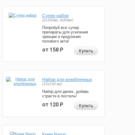
Супер набор
(2х160мг, 4х80мг)
Попробуй все супер
препараты для усиления
эрекции и продления
полового акта!
от 158
Р
Купить
Набор для влюбленных
(10х100 мг)
Набор для двоих, добавь
страсти в постель!
от 120
Р
Купить
Крем Naron