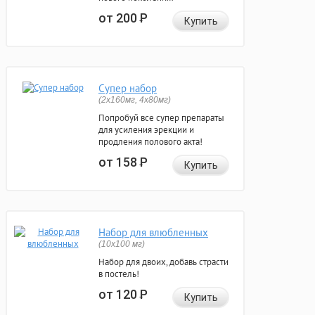
от 200
Р
Купить
Супер набор
(2х160мг, 4х80мг)
Попробуй все супер препараты
для усиления эрекции и
продления полового акта!
от 158
Р
Купить
Набор для влюбленных
(10х100 мг)
Набор для двоих, добавь страсти
в постель!
от 120
Р
Купить