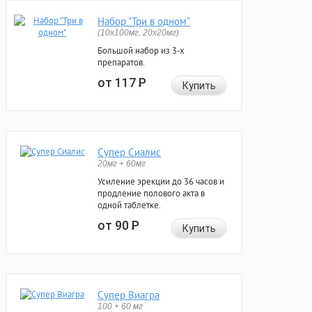
Набор "Три в одном"
(10x100мг, 20x20мг)
Большой набор из 3-х
препаратов.
от 117
Р
Купить
Супер Сиалис
20мг + 60мг
Усиление эрекции до 36 часов и
продление полового акта в
одной таблетке.
от 90
Р
Купить
Супер Виагра
100 + 60 мг