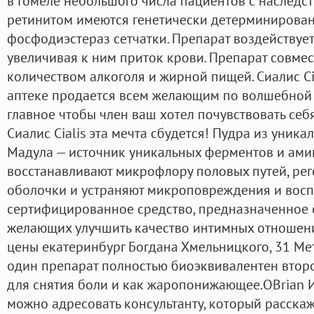
в Гомеле небольшого числа пациентов с наслед
ретинитом имеются генетически детерминирова
фосфодиэстераз сетчатки. Препарат воздействует
увеличивая к ним приток крови. Препарат совме
количеством алкоголя и жирной пищей. Сиалис C
аптеке продается всем желающим по волшебной 
главное чтобы член ваш хотел почувствовать себ
Сиалис Cialis эта мечта сбудется! Пудра из уника
Мадула — источник уникальных ферментов и ами
восстанавливают микрофлору половых путей, ре
оболочки и устраняют микроповреждения и восп
сертифицированное средство, предназначенное 
желающих улучшить качество интимных отношений
цены екатеринбург Богдана Хмельницкого, 31 Мет
один препарат полностью биоэквивалентен втором
для снятия боли и как жаропонижающее.OBrian 
можно адресовать консультанту, который расска