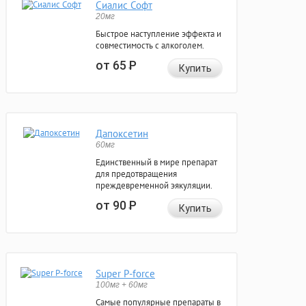
Сиалис Софт
20мг
Быстрое наступление эффекта и
совместимость с алкоголем.
от 65
Р
Купить
Дапоксетин
60мг
Единственный в мире препарат
для предотвращения
преждевременной эякуляции.
от 90
Р
Купить
Super P-force
100мг + 60мг
Самые популярные препараты в