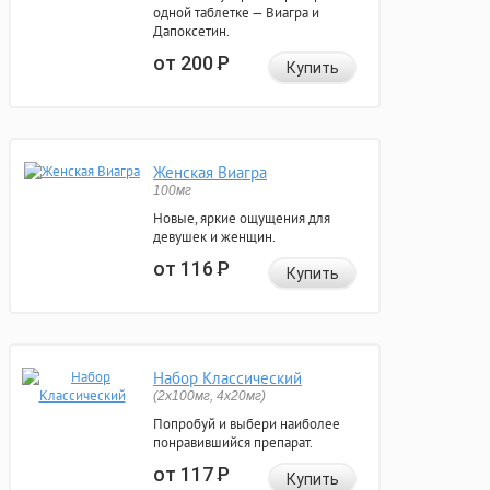
одной таблетке — Виагра и
Дапоксетин.
от 200
Р
Купить
Женская Виагра
100мг
Новые, яркие ощущения для
девушек и женщин.
от 116
Р
Купить
Набор Классический
(2x100мг, 4x20мг)
Попробуй и выбери наиболее
понравившийся препарат.
от 117
Р
Купить