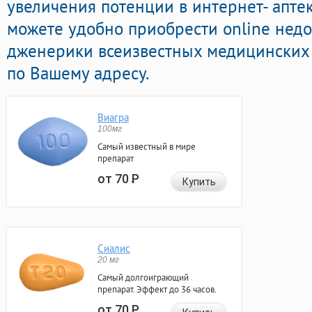
увеличения потенции в интернет- аптек
можете удобно приобрести online нед
дженерики всеизвестных медицинских 
по Вашему адресу.
Виагра
100мг
Самый известный в мире
препарат
от 70
Р
Купить
Сиалис
20 мг
Самый долгоиграющий
препарат. Эффект до 36 часов.
от 70
Р