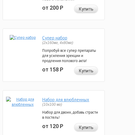
от 200
Р
Купить
Супер набор
(2х160мг, 4х80мг)
Попробуй все супер препараты
для усиления эрекции и
продления полового акта!
от 158
Р
Купить
Набор для влюбленных
(10х100 мг)
Набор для двоих, добавь страсти
в постель!
от 120
Р
Купить