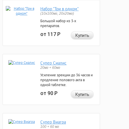
Набор "Три в одном"
(10x100мг, 20x20мг)
Большой набор из 3-х
препаратов.
от 117
Р
Купить
Супер Сиалис
20мг + 60мг
Усиление эрекции до 36 часов и
продление полового акта в
одной таблетке.
от 90
Р
Купить
Супер Виагра
100 + 60 мг