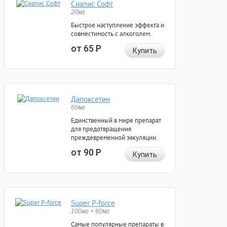
Сиалис Софт
20мг
Быстрое наступление эффекта и
совместимость с алкоголем.
от 65
Р
Купить
Дапоксетин
60мг
Единственный в мире препарат
для предотвращения
преждевременной эякуляции.
от 90
Р
Купить
Super P-force
100мг + 60мг
Самые популярные препараты в