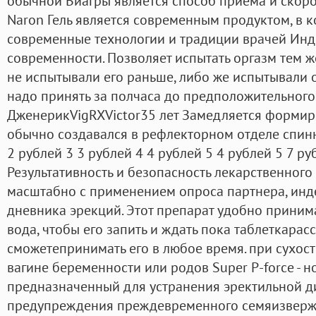
обычной Виагры является способ приема и скоро
Naron Гель является современным продуктом, в 
современные технологии и традиции врачей Инди
современности. Позволяет испытать оргазм тем 
не испытывали его раньше, либо же испытывали о
надо принять за полчаса до предположительного 
ДженерикVigRXVictor35 лет Замедляется формир
обычно создавался в рефлекторном отделе спинно
2 рублей 3 3 рублей 4 4 рублей 5 4 рублей 5 7 ру
Результативность и безопасность лекарственного
масштабно с применением опроса партнера, инд
дневника эрекций. Этот препарат удобно принима
вода, чтобы его запить и ждать пока таблеткарасс
сможетепринимать его в любое время. при сухос
вагине беременности или родов Super P-force - н
предназначенный для устранения эректильной д
предупреждения преждевременного семяизверже