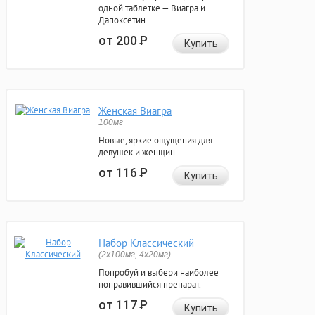
одной таблетке — Виагра и
Дапоксетин.
от 200
Р
Купить
Женская Виагра
100мг
Новые, яркие ощущения для
девушек и женщин.
от 116
Р
Купить
Набор Классический
(2x100мг, 4x20мг)
Попробуй и выбери наиболее
понравившийся препарат.
от 117
Р
Купить