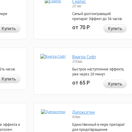
Сиалис
20 мг
мире
Самый долгоиграющий
препарат. Эффект до 36 часов.
от 70
Р
Купить
Купить
Виагра Софт
100мг
ть часов.
Быстрое наступление эффекта,
уже через 20 минут.
Купить
от 65
Р
Купить
Дапоксетин
60мг
е эффекта и
Единственный в мире препарат
коголем.
для предотвращения