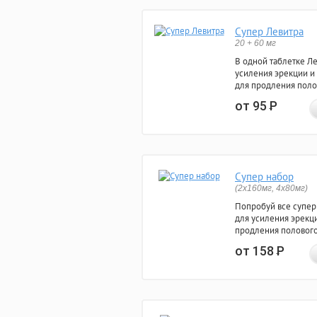
Супер Левитра
20 + 60 мг
В одной таблетке Л
усиления эрекции и
для продления поло
от 95
Р
Супер набор
(2х160мг, 4х80мг)
Попробуй все супер
для усиления эрекц
продления полового
от 158
Р