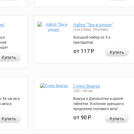
ом"
Набор "Три в одном"
)
(10x100мг, 20x20мг)
ных
Большой набор из 3-х
ения
препаратов.
боре!
от 117
Р
Купить
Купить
Супер Виагра
100 + 60 мг
 36 часов и
Виагра и Дапоксетин в одной
 акта в
таблетке. Усиление эрекции и
продление полового акта!
от 90
Р
Купить
Купить