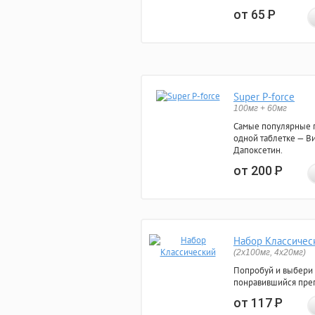
от 65
Р
Super P-force
100мг + 60мг
Самые популярные 
одной таблетке — Ви
Дапоксетин.
от 200
Р
Набор Классичес
(2x100мг, 4x20мг)
Попробуй и выбери
понравившийся преп
от 117
Р