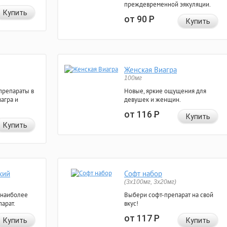
преждевременной эякуляции.
Купить
от 90
Р
Купить
Женская Виагра
100мг
препараты в
Новые, яркие ощущения для
агра и
девушек и женщин.
от 116
Р
Купить
Купить
кий
Софт набор
(3x100мг, 3x20мг)
 наиболее
Выбери софт-препарат на свой
арат.
вкус!
от 117
Р
Купить
Купить