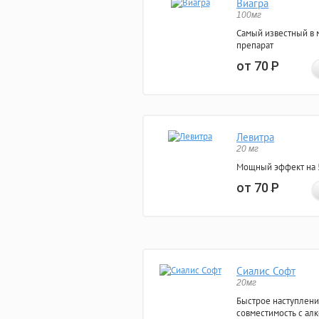
Виагра
100мг
Самый известный в 
препарат
от 70
Р
Левитра
20 мг
Мощный эффект на 5
от 70
Р
Сиалис Софт
20мг
Быстрое наступлени
совместимость с ал