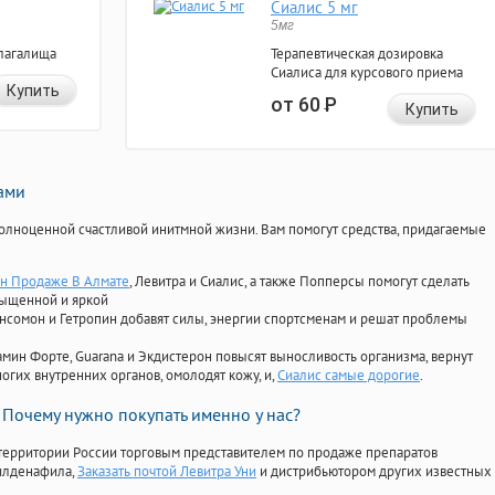
Сиалис 5 мг
5мг
лагалища
Терапевтическая дозировка
Сиалиса для курсового приема
Купить
от 60
Р
Купить
нами
олноценной счастливой инитмной жизни. Вам помогут средства, придагаемые
н Продаже В Алмате
, Левитра и Сиалис, а также Попперсы помогут сделать
сыщенной и яркой
Ансомон и Гетропин добавят силы, энергии спортсменам и решат проблемы
ориамин Форте, Guarana и Экдистерон повысят выносливость организма, вернут
огих внутренних органов, омолодят кожу, и,
Сиалис самые дорогие
.
Почему нужно покупать именно у нас?
территории России торговым представителем по продаже препаратов
силденафила
,
Заказать почтой Левитра Уни
и дистрибьютором других известных