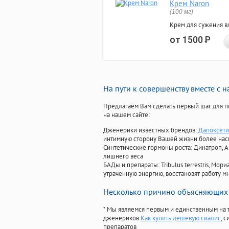
Крем Naron
(100 мг)
Крем для сужения в
от 1500
Р
На пути к совершенству вместе с 
Предлагаем Вам сделать первый шаг для п
на нашем сайте:
Дженерики известных брендов:
Дапоксети
интимную сторону Вашей жизни более на
Синтетические гормоны роста
: Динатроп, 
лишнего веса
БАДы и препараты:
Tribulus terrestris, М
утраченную энергию, восстановят работу мн
Несколько причино объясняющих 
* Мы являемся первым и единственным на 
дженериков
Как купить дешевую сиалис
, 
препаратов