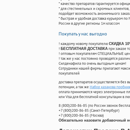
* качество препаратов гарантируется офи
* для стестинельных и скромных клиентов,
подойдет возможность анонимныого заказа
* быстрая и удобная доставка курьером по 
России в другие регионы 1м классом
Покупать у нас выгодно
! каждому новому покупателю
СКИДКА 1
!
при заказе т
БЕСПЛАТНАЯ ДОСТАВКА
! оптовым покупателям СПЕЦИАЛЬНЫЕ цены
! так же у нас постоянно проводятся раз
Силденафила по очень выгодным ценам!
Cотрудники нашей фирмы прилагают макси
покупателей
доставка препаратов осуществляется без в
потенции, а так же
Набор казанова пробник
оплата принимаются через электронные пл
или Visa для бесплатной консультации в л
8
(800
)200-86-85
(
по России звонок беспла
+7
(800
)200-86-85
(
Санкт-Петербург)
+7
(800
)200-86-85
(
Москва)
Обязательно назовите добавочный н