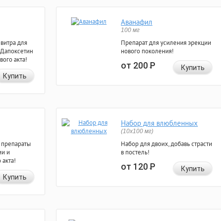
Аванафил
100 мг
евитра для
Препарат для усиления эрекции
 Дапоксетин
нового поколения!
вого акта!
от 200
Р
Купить
Купить
Набор для влюбленных
(10х100 мг)
 препараты
Набор для двоих, добавь страсти
ии и
в постель!
 акта!
от 120
Р
Купить
Купить