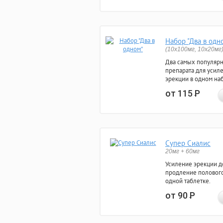
Набор "Два в одн
(10x100мг, 10x20мг
Два самых популяр
препарата для усил
эрекции в одном на
от 115
Р
Супер Сиалис
20мг + 60мг
Усиление эрекции до
продление полового
одной таблетке.
от 90
Р