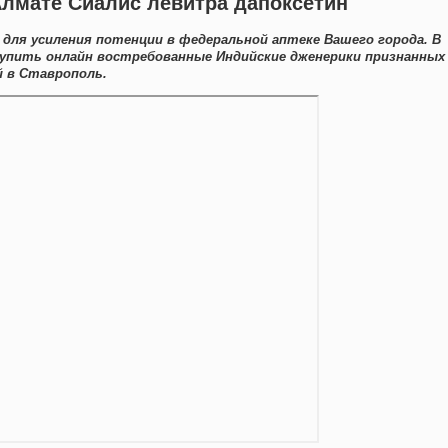
Алмате Сиалис левитра дапоксетин
для усиления потенции в федеральной аптеке Вашего города. В
упить онлайн востребованные Индийские дженерики признанных
й в Ставрополь.