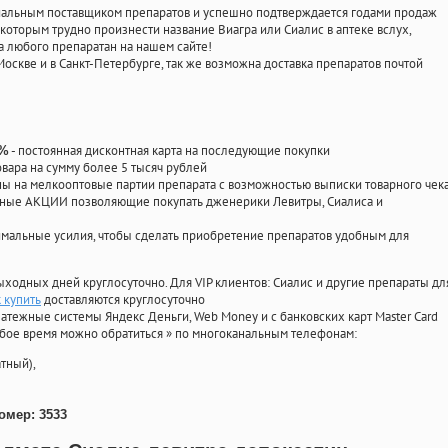
циальным поставщиком препаратов и успешно подтверждается годами продаж
 которым трудно произнести название Виагра или Сиалис в аптеке вслух,
 любого препаратан на нашем сайте!
Москве и в Санкт-Петербурге, так же возможна доставка препаратов почтой
- постоянная дисконтная карта на последующие покупки
0%
овара на сумму более 5 тысяч рублей
 на мелкооптовые партии препарата с возможностью выписки товарного чек
личные АКЦИИ позволяющие покупать дженерики Левитры, Сиалиса и
мальные усилия, чтобы сделать приобретение препаратов удобным для
ыходных дней круглосуточно. Для VIP клиентов: Сиалис и другие препараты дл
 купить
доставляются круглосуточно
атежные системы Яндекс Деньги, Web Money и с банковских карт Master Card
юбое время можно обратиться
»
по многоканальным телефонам:
тный),
омер: 3533