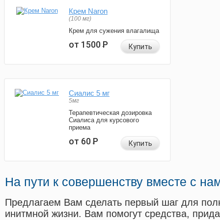
Крем Naron
(100 мг)
Крем для сужения влагалища
от 1500
Р
Купить
Сиалис 5 мг
5мг
Терапевтическая дозировка
Сиалиса для курсового
приема
от 60
Р
Купить
На пути к совершенству вместе с на
Предлагаем Вам сделать первый шаг для пол
инитмной жизни. Вам помогут средства, прид