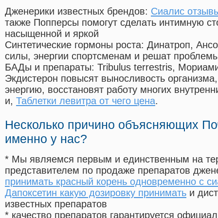
Дженерики известных брендов:
Сиалис отзыв
также Попперсы помогут сделать интимную с
насыщенной и яркой
Синтетические гормоны роста
: Динатроп, Анс
силы, энергии спортсменам и решат проблем
БАДы и препараты:
Tribulus terrestris, Мориа
Экдистерон повысят выносливость организма,
энергию, восстановят работу многих внутренн
и,
Таблетки левитра от чего цена
.
Несколько причино объясняющих По
именно у нас?
* Мы являемся первым и единственным на те
представителем по продаже препаратов дже
принимать красный корень одновременно с с
Дапоксетин какую дозировку принимать
и дист
известных препаратов
* качество препаратов гарантируется офици