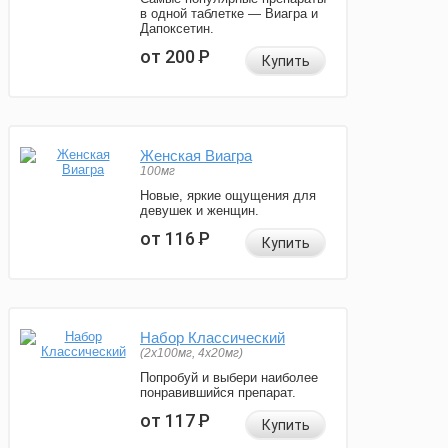
в одной таблетке — Виагра и
Дапоксетин.
от 200
Р
Купить
Женская Виагра
100мг
Новые, яркие ощущения для
девушек и женщин.
от 116
Р
Купить
Набор Классический
(2x100мг, 4x20мг)
Попробуй и выбери наиболее
понравившийся препарат.
от 117
Р
Купить