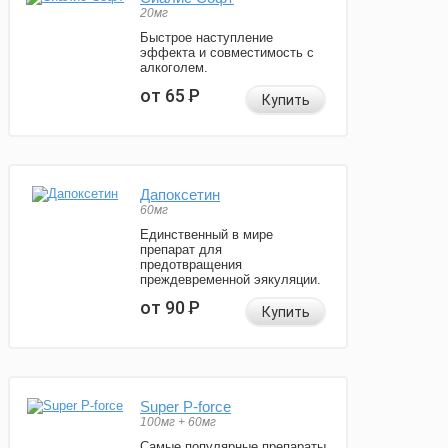
20мг
Быстрое наступление
эффекта и совместимость с
алкоголем.
от 65
Р
Купить
Дапоксетин
60мг
Единственный в мире
препарат для
предотвращения
преждевременной эякуляции.
от 90
Р
Купить
Super P-force
100мг + 60мг
Самые популярные препараты