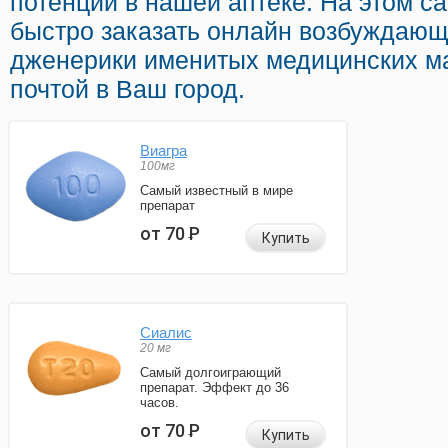
потенции в нашей аптеке. На этом с
быстро заказать онлайн возбуждаю
дженерики именитых медицинских ма
почтой в Ваш город.
Виагра
100мг
Самый известный в мире
препарат
от 70
Р
Купить
Сиалис
20 мг
Самый долгоиграющий
препарат. Эффект до 36
часов.
от 70
Р
Купить