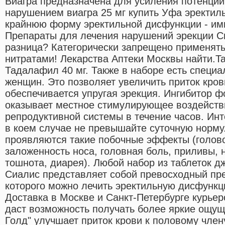
Виагра предназначена для усиления потенции
нарушением виагра 25 мг купить Уфа эректи
крайнюю форму эректильной дисфункции - и
Препараты для лечения нарушений эрекции Cи
разница? Категорически запрещено применять
нитратами! Лекарства Аптеки Москвы найти.Ta
Тадалафил 40 мг. Также в наборе есть специа
женщин. Это позволяет увеличить приток кров
обеспечивается упругая эрекция. Ингибитор ф
оказывает местное стимулирующее воздейств
репродуктивной системы в течение часов. Инте
в коем случае не превышайте суточную норму
проявляются такие побочные эффекты (голово
заложенность носа, головная боль, приливы, 
тошнота, диарея). Любой набор из таблеток д
Сиалис представляет собой превосходный пр
которого можно лечить эректильную дисфунк
Доставка в Москве и Санкт-Петербурге курьеро
даст возможность получать более яркие ощущ
Голд" улучшает приток крови к половому член