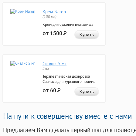
Крем Naron
(100 мг)
Крем для сужения влагалища
от 1500
Р
Купить
Сиалис 5 мг
5мг
Терапевтическая дозировка
Сиалиса для курсового приема
от 60
Р
Купить
На пути к совершенству вместе с нами
Предлагаем Вам сделать первый шаг для полноц