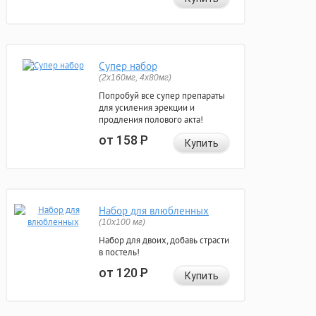
Супер набор
(2х160мг, 4х80мг)
Попробуй все супер препараты
для усиления эрекции и
продления полового акта!
от 158
Р
Купить
Набор для влюбленных
(10х100 мг)
Набор для двоих, добавь страсти
в постель!
от 120
Р
Купить