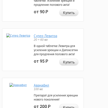
таблетке. Усиление эрекции и
продление полового акта!
от 90
Р
Купить
Супер Левитра
20 + 60 мг
В одной таблетке Левитра для
усиления эрекции и Дапоксетин
для продления полового акта!
от 95
Р
Купить
Аванафил
100 мг
Препарат для усиления эрекции
нового поколения!
от 200
Р
Купить