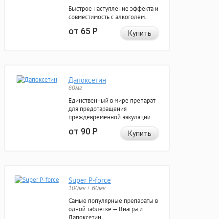
Быстрое наступление эффекта и
совместимость с алкоголем.
от 65
Р
Купить
Дапоксетин
60мг
Единственный в мире препарат
для предотвращения
преждевременной эякуляции.
от 90
Р
Купить
Super P-force
100мг + 60мг
Самые популярные препараты в
одной таблетке — Виагра и
Дапоксетин.