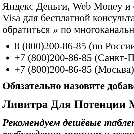
Яндекс Деньги, Web Money и с
Visa для бесплатной консуль
обратиться
»
по многоканаль
8
(800
)200-86-85
(
по Росси
+7
(800
)200-86-85
(
Санкт-П
+7
(800
)200-86-85
(
Москва)
Обязательно назовите доба
Ливитра Для Потенции 
Рекомендуем дешёвые табле
возбуждения мужчин и женщ