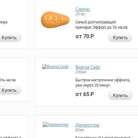
Сиалис
20 мг
мире
Самый долгоиграющий
препарат. Эффект до 36 часов.
от 70
Р
Купить
Купить
Виагра Софт
100мг
ть часов.
Быстрое наступление эффекта,
уже через 20 минут.
Купить
от 65
Р
Купить
Дапоксетин
60мг
е эффекта и
Единственный в мире препарат