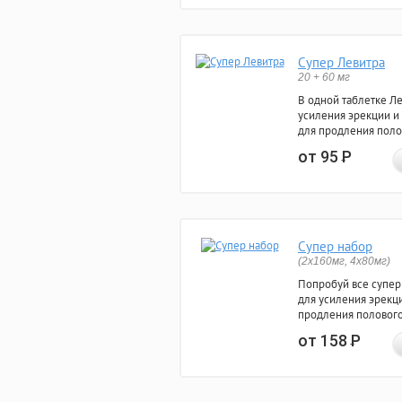
Супер Левитра
20 + 60 мг
В одной таблетке Л
усиления эрекции и
для продления поло
от 95
Р
Супер набор
(2х160мг, 4х80мг)
Попробуй все супер
для усиления эрекц
продления полового
от 158
Р