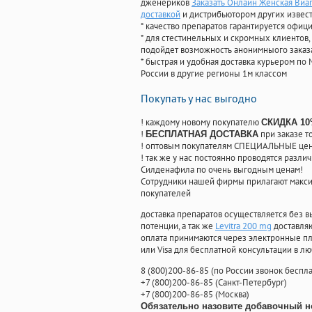
дженериков
Заказать Онлайн Женская Виа
доставкой
и дистрибьютором других извес
* качество препаратов гарантируется офи
* для стестинельных и скромных клиентов,
подойдет возможность анонимныого заказа
* быстрая и удобная доставка курьером по 
России в другие регионы 1м классом
Покупать у нас выгодно
! каждому новому покупателю
СКИДКА 1
!
при заказе т
БЕСПЛАТНАЯ ДОСТАВКА
! оптовым покупателям СПЕЦИАЛЬНЫЕ цены
! так же у нас постоянно проводятся раз
Силденафила по очень выгодным ценам!
Cотрудники нашей фирмы прилагают макси
покупателей
доставка препаратов осуществляется без в
потенции, а так же
Levitra 200 mg
доставляю
оплата принимаются через электронные пл
или Visa для бесплатной консультации в л
8
(800
)200-86-85
(
по России звонок беспла
+7
(800
)200-86-85
(
Санкт-Петербург)
+7
(800
)200-86-85
(
Москва)
Обязательно назовите добавочный н