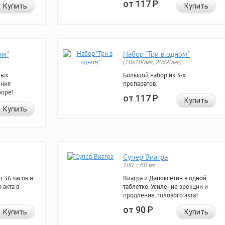
от 117
Р
Купить
Купить
ом"
Набор "Три в одном"
)
(10x100мг, 20x20мг)
ных
Большой набор из 3-х
ения
препаратов.
боре!
от 117
Р
Купить
Купить
Супер Виагра
100 + 60 мг
 36 часов и
Виагра и Дапоксетин в одной
 акта в
таблетке. Усиление эрекции и
продление полового акта!
от 90
Р
Купить
Купить