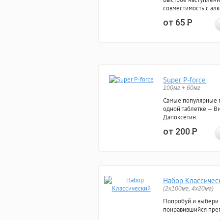
совместимость с ал
от 65
Р
Super P-force
100мг + 60мг
Самые популярные 
одной таблетке — Ви
Дапоксетин.
от 200
Р
Набор Классичес
(2x100мг, 4x20мг)
Попробуй и выбери
понравившийся преп