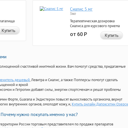
Сиалис 5 мг
5мг
лагалища
Терапевтическая дозировка
Сиалиса для курсового приема
Купить
от 60
Р
Купить
нами
олноценной счастливой инитмной жизни. Вам помогут средства, придагаемые
менитель дешевый
, Левитра и Сиалис, а также Попперсы помогут сделать
сыщенной и яркой
Ансомон и Гетропин добавят силы, энергии спортсменам и решат проблемы
ориамин Форте, Guarana и Экдистерон повысят выносливость организма, вернут
огих внутренних органов, омолодят кожу, и,
Купить онлайн Дапоксетин Озерск
Почему нужно покупать именно у нас?
территории России торговым представителем по продаже препаратов