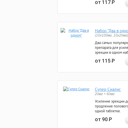
от 117
Р
Набор "Два в одн
(10x100мг, 10x20мг
Два самых популяр
препарата для усил
эрекции в одном на
от 115
Р
Супер Сиалис
20мг + 60мг
Усиление эрекции до
продление полового
одной таблетке.
от 90
Р