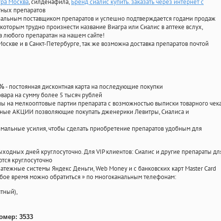
гра Москва
, силденафила
,
Бренд сиалис купить. заказать через интернет с
тных препаратов
циальным поставщиком препаратов и успешно подтверждается годами продаж
 которым трудно произнести название Виагра или Сиалис в аптеке вслух,
 любого препаратан на нашем сайте!
Москве и в Санкт-Петербурге, так же возможна доставка препаратов почтой
- постоянная дисконтная карта на последующие покупки
0%
овара на сумму более 5 тысяч рублей
 на мелкооптовые партии препарата с возможностью выписки товарного чек
личные АКЦИИ позволяющие покупать дженерики Левитры, Сиалиса и
мальные усилия, чтобы сделать приобретение препаратов удобным для
ыходных дней круглосуточно. Для VIP клиентов: Сиалис и другие препараты дл
тся круглосуточно
атежные системы Яндекс Деньги, Web Money и с банковских карт Master Card
юбое время можно обратиться
»
по многоканальным телефонам:
тный),
омер: 3533