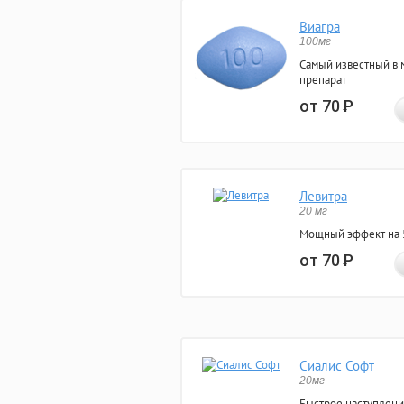
Виагра
100мг
Самый известный в 
препарат
от 70
Р
Левитра
20 мг
Мощный эффект на 5
от 70
Р
Сиалис Софт
20мг
Быстрое наступлени