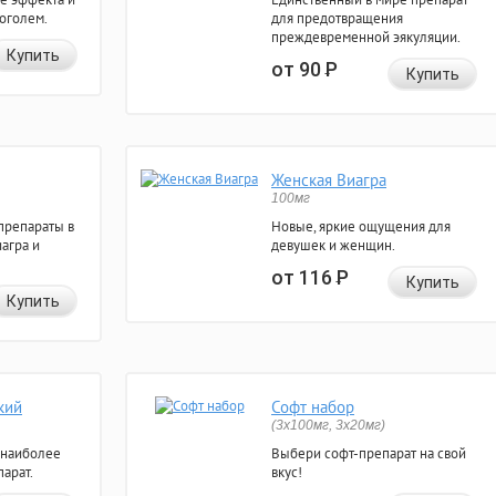
коголем.
для предотвращения
преждевременной эякуляции.
Купить
от 90
Р
Купить
Женская Виагра
100мг
препараты в
Новые, яркие ощущения для
агра и
девушек и женщин.
от 116
Р
Купить
Купить
кий
Софт набор
(3x100мг, 3x20мг)
 наиболее
Выбери софт-препарат на свой
арат.
вкус!