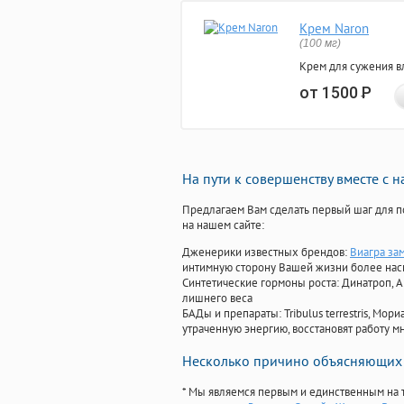
Крем Naron
(100 мг)
Крем для сужения в
от 1500
Р
На пути к совершенству вместе с 
Предлагаем Вам сделать первый шаг для п
на нашем сайте:
Дженерики известных брендов:
Виагра за
интимную сторону Вашей жизни более на
Синтетические гормоны роста
: Динатроп, 
лишнего веса
БАДы и препараты:
Tribulus terrestris, М
утраченную энергию, восстановят работу мн
Несколько причино объясняющих 
* Мы являемся первым и единственным на 