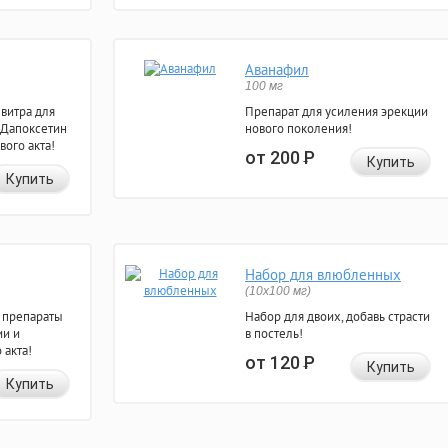
Аванафил
100 мг
евитра для
Препарат для усиления эрекции
 Дапоксетин
нового поколения!
вого акта!
от 200
Р
Купить
Купить
Набор для влюбленных
(10х100 мг)
 препараты
Набор для двоих, добавь страсти
ии и
в постель!
 акта!
от 120
Р
Купить
Купить