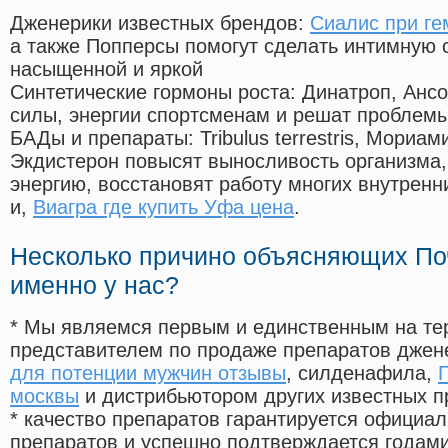
Дженерики известных брендов:
Сиалис при ге
а также Попперсы помогут сделать интимную 
насыщенной и яркой
Синтетические гормоны роста
: Динатроп, Анс
силы, энергии спортсменам и решат проблем
БАДы и препараты:
Tribulus terrestris, Мориа
Экдистерон повысят выносливость организма,
энергию, восстановят работу многих внутренн
и,
Виагра где купить Уфа цена
.
Несколько причино объясняющих По
именно у нас?
* Мы являемся первым и единственным на те
представителем по продаже препаратов дже
для потенции мужчин отзывы
, силденафила
,
москвы
и дистрибьютором других известных п
* качество препаратов гарантируется офици
препаратов и успешно подтверждается годам