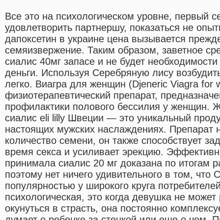
Все это на психологическом уровне, первый се
удовлетворить партнершу, показаться не опы
дапоксетин в украине цена вызывается преж
семяизвержение. Таким образом, заветное сре
сиалис 40мг запасе и не будет необходимост
деньги. Используя Серебряную лису возбудит
легко. Виагра для женщин (Djeneric Viagra fo
физиотерапевтический препарат, предназначе
профилактики полового бессилия у женщин. 
сиалис eli lilly Швеции — это уникальный проду
настоящих мужских наслаждениях. Препарат н
количество семени, он также способствует з
время секса и усиливает эрекцию. Эффективн
принимала сиалис 20 мг доказана по итогам 
поэтому нет ничего удивительного в том, что 
популярностью у широкого круга потребителей
психологическая, это когда девушка не может
окунуться в страсть, она постоянно комплексу
думает о ребенке за стенкой или еще о чем.