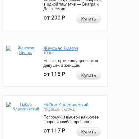
в одной таблетке — Виагра и
Дапоксетин.
от 200
Р
Купить
Женская Виагра
100мг
Новые, яркие ощущения для
девушек и женщин.
от 116
Р
Купить
Набор Классический
(2x100мг, 4x20мг)
Попробуй и выбери наиболее
понравившийся препарат.
от 117
Р
Купить