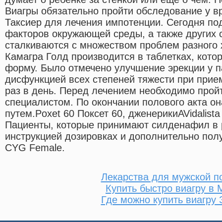
Виагры обязательно пройти обследование у в
Таксиер для лечения импотенции. Сегодня п
факторов окружающей среды, а также других 
сталкиваются с множеством проблем разного 
Камагра Голд производится в таблетках, кот
форму. Было отмечено улучшение эрекции у п
дисфункцией всех степеней тяжести при прие
раз в день. Перед лечением необходимо прой
специалистом. По окончании полового акта о
путем.Poxet 60 Поксет 60, дженерикиAVidalist
Пациенты, которые принимают силденафил в
инструкцией дозировках и дополнительно по
CYG Female.
Лекарства для мужской п
Купить быстро виагру в 
Где можно купить виагру 