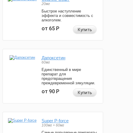
20мг
Быстрое наступление
эффекта и совместимость с
алкоголем.
от 65
Р
Купить
Дапоксетин
60мг
Единственный в мире
препарат для
предотвращения
преждевременной эякуляции.
от 90
Р
Купить
Super P-force
100мг + 60мг
Самые популярные препараты