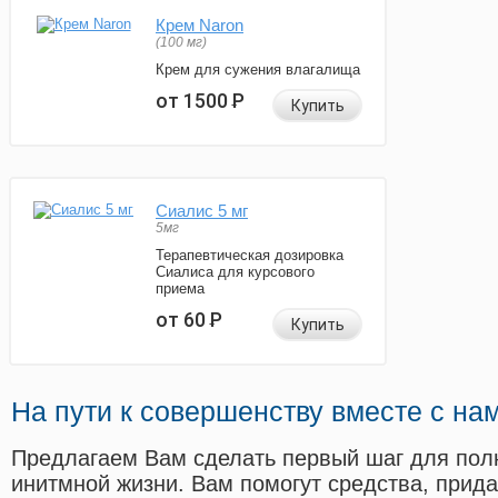
Крем Naron
(100 мг)
Крем для сужения влагалища
от 1500
Р
Купить
Сиалис 5 мг
5мг
Терапевтическая дозировка
Сиалиса для курсового
приема
от 60
Р
Купить
На пути к совершенству вместе с на
Предлагаем Вам сделать первый шаг для пол
инитмной жизни. Вам помогут средства, прид