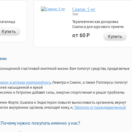
Сиалис 5 мг
5мг
лагалища
Терапевтическая дозировка
Сиалиса для курсового приема
Купить
от 60
Р
Купить
нами
олноценной счастливой инитмной жизни. Вам помогут средства, придагаемые
иалис в аптеках екатеринбурга
, Левитра и Сиалис, а также Попперсы помогут
олее насыщенной и яркой
Ансомон и Гетропин добавят силы, энергии спортсменам и решат проблемы
ориамин Форте, Guarana и Экдистерон повысят выносливость организма, вернут
огих внутренних органов, омолодят кожу, и,
Таблетки от преждевременной
Почему нужно покупать именно у нас?