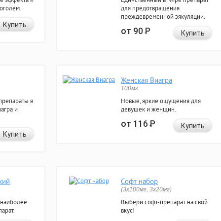
коголем.
для предотвращения
преждевременной эякуляции.
Купить
от 90
Р
Купить
Женская Виагра
100мг
препараты в
Новые, яркие ощущения для
агра и
девушек и женщин.
от 116
Р
Купить
Купить
кий
Софт набор
(3x100мг, 3x20мг)
 наиболее
Выбери софт-препарат на свой
арат.
вкус!