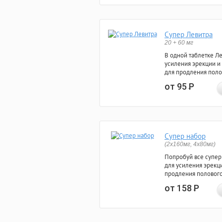
Супер Левитра
20 + 60 мг
В одной таблетке Л
усиления эрекции и
для продления поло
от 95
Р
Супер набор
(2х160мг, 4х80мг)
Попробуй все супер
для усиления эрекц
продления полового
от 158
Р