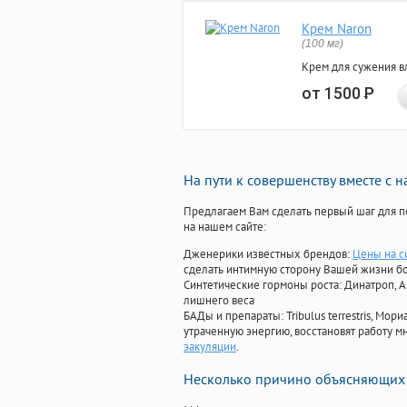
Крем Naron
(100 мг)
Крем для сужения в
от 1500
Р
На пути к совершенству вместе с 
Предлагаем Вам сделать первый шаг для п
на нашем сайте:
Дженерики известных брендов:
Цены на с
сделать интимную сторону Вашей жизни б
Синтетические гормоны роста
: Динатроп, 
лишнего веса
БАДы и препараты:
Tribulus terrestris, М
утраченную энергию, восстановят работу мн
эакуляции
.
Несколько причино объясняющих 