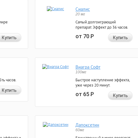
Сиалис
20 мг
мире
Самый долгоиграющий
препарат. Эффект до 36 часов.
от 70
Р
Купить
Купить
Виагра Софт
100мг
ть часов.
Быстрое наступление эффекта,
уже через 20 минут.
Купить
от 65
Р
Купить
Дапоксетин
60мг
е эффекта и
Единственный в мире препарат