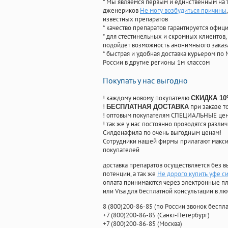
* Мы являемся первым и единственным на 
дженериков
Не могу возбудиться причины
известных препаратов
* качество препаратов гарантируется офи
* для стестинельных и скромных клиентов,
подойдет возможность анонимныого заказа
* быстрая и удобная доставка курьером по 
России в другие регионы 1м классом
Покупать у нас выгодно
! каждому новому покупателю
СКИДКА 1
!
при заказе т
БЕСПЛАТНАЯ ДОСТАВКА
! оптовым покупателям СПЕЦИАЛЬНЫЕ цены
! так же у нас постоянно проводятся раз
Силденафила по очень выгодным ценам!
Cотрудники нашей фирмы прилагают макси
покупателей
доставка препаратов осуществляется без в
потенции, а так же
Не дорого купить уфе с
оплата принимаются через электронные пл
или Visa для бесплатной консультации в л
8
(800
)200-86-85
(
по России звонок беспла
+7
(800
)200-86-85
(
Санкт-Петербург)
+7
(800
)200-86-85
(
Москва)