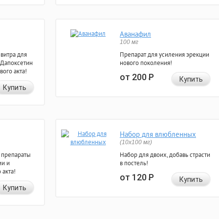
Аванафил
100 мг
евитра для
Препарат для усиления эрекции
 Дапоксетин
нового поколения!
вого акта!
от 200
Р
Купить
Купить
Набор для влюбленных
(10х100 мг)
 препараты
Набор для двоих, добавь страсти
ии и
в постель!
 акта!
от 120
Р
Купить
Купить