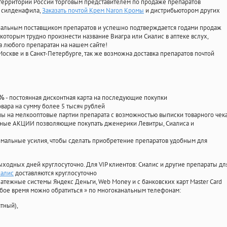
территории России торговым представителем по продаже препаратов
, силденафила
,
Заказать почтой Крем Naron Кромы
и дистрибьютором других
циальным поставщиком препаратов и успешно подтверждается годами продаж
 которым трудно произнести название Виагра или Сиалис в аптеке вслух,
 любого препаратан на нашем сайте!
Москве и в Санкт-Петербурге, так же возможна доставка препаратов почтой
- постоянная дисконтная карта на последующие покупки
0%
овара на сумму более 5 тысяч рублей
 на мелкооптовые партии препарата с возможностью выписки товарного чек
личные АКЦИИ позволяющие покупать дженерики Левитры, Сиалиса и
мальные усилия, чтобы сделать приобретение препаратов удобным для
ыходных дней круглосуточно. Для VIP клиентов: Сиалис и другие препараты дл
иалис
доставляются круглосуточно
атежные системы Яндекс Деньги, Web Money и с банковских карт Master Card
юбое время можно обратиться
»
по многоканальным телефонам:
тный),