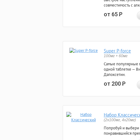
совместимость с ал
от 65
Р
Super P-force
100мг + 60мг
Самые популярные 
одной таблетке — Ви
Дапоксетин.
от 200
Р
Набор Классичес
(2x100мг, 4x20мг)
Попробуй и выбери
понравившийся преп