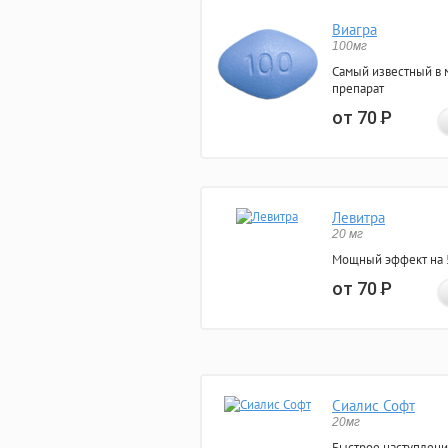
Виагра
100мг
Самый известный в 
препарат
от 70
Р
Левитра
20 мг
Мощный эффект на 5
от 70
Р
Сиалис Софт
20мг
Быстрое наступлени