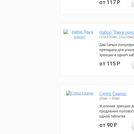
от 117
Р
Набор "Два в одн
(10x100мг, 10x20мг
Два самых популяр
препарата для усил
эрекции в одном на
от 115
Р
Супер Сиалис
20мг + 60мг
Усиление эрекции до
продление полового
одной таблетке.
от 90
Р