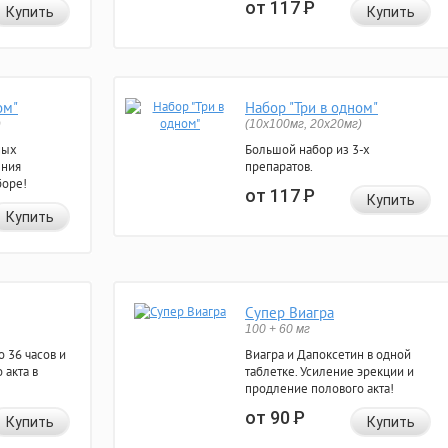
от 117
Р
Купить
Купить
ом"
Набор "Три в одном"
)
(10x100мг, 20x20мг)
ных
Большой набор из 3-х
ения
препаратов.
боре!
от 117
Р
Купить
Купить
Супер Виагра
100 + 60 мг
 36 часов и
Виагра и Дапоксетин в одной
 акта в
таблетке. Усиление эрекции и
продление полового акта!
от 90
Р
Купить
Купить