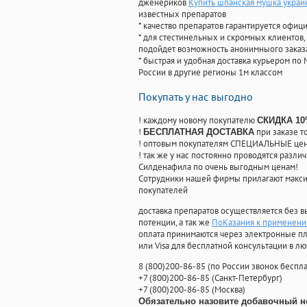
дженериков
Купить шпанская мушка украи
известных препаратов
* качество препаратов гарантируется офи
* для стестинельных и скромных клиентов,
подойдет возможность анонимныого заказа
* быстрая и удобная доставка курьером по 
России в другие регионы 1м классом
Покупать у нас выгодно
! каждому новому покупателю
СКИДКА 1
!
при заказе т
БЕСПЛАТНАЯ ДОСТАВКА
! оптовым покупателям СПЕЦИАЛЬНЫЕ цены
! так же у нас постоянно проводятся раз
Силденафила по очень выгодным ценам!
Cотрудники нашей фирмы прилагают макси
покупателей
доставка препаратов осуществляется без в
потенции, а так же
ПоКазания к применени
оплата принимаются через электронные пл
или Visa для бесплатной консультации в л
8
(800
)200-86-85
(
по России звонок беспла
+7
(800
)200-86-85
(
Санкт-Петербург)
+7
(800
)200-86-85
(
Москва)
Обязательно назовите добавочный н