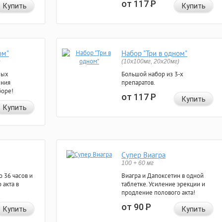
от 117
Р
Купить
Купить
ом"
Набор "Три в одном"
)
(10x100мг, 20x20мг)
ных
Большой набор из 3-х
ения
препаратов.
боре!
от 117
Р
Купить
Купить
Супер Виагра
100 + 60 мг
 36 часов и
Виагра и Дапоксетин в одной
 акта в
таблетке. Усиление эрекции и
продление полового акта!
от 90
Р
Купить
Купить