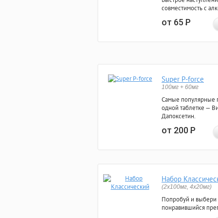
совместимость с ал
от 65
Р
Super P-force
100мг + 60мг
Самые популярные 
одной таблетке — Ви
Дапоксетин.
от 200
Р
Набор Классичес
(2x100мг, 4x20мг)
Попробуй и выбери
понравившийся преп