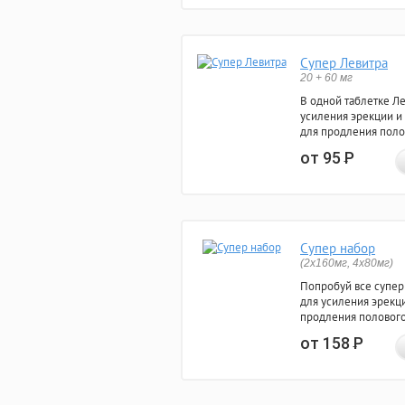
Супер Левитра
20 + 60 мг
В одной таблетке Л
усиления эрекции и
для продления поло
от 95
Р
Супер набор
(2х160мг, 4х80мг)
Попробуй все супер
для усиления эрекц
продления полового
от 158
Р