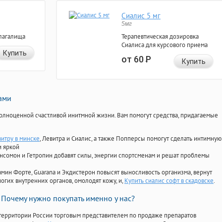
Сиалис 5 мг
5мг
лагалища
Терапевтическая дозировка
Сиалиса для курсового приема
Купить
от 60
Р
Купить
нами
олноценной счастливой инитмной жизни. Вам помогут средства, придагаемые
витру в минске
, Левитра и Сиалис, а также Попперсы помогут сделать интимную
и яркой
Ансомон и Гетропин добавят силы, энергии спортсменам и решат проблемы
ориамин Форте, Guarana и Экдистерон повысят выносливость организма, вернут
огих внутренних органов, омолодят кожу, и,
Купить сиалис софт в скадовске
.
Почему нужно покупать именно у нас?
территории России торговым представителем по продаже препаратов