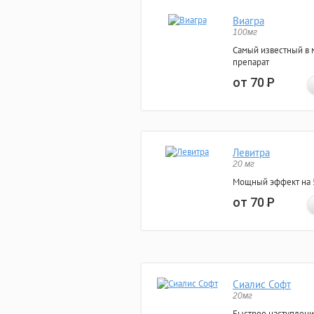
Виагра
100мг
Самый известный в 
препарат
от 70
Р
Левитра
20 мг
Мощный эффект на 5
от 70
Р
Сиалис Софт
20мг
Быстрое наступлени