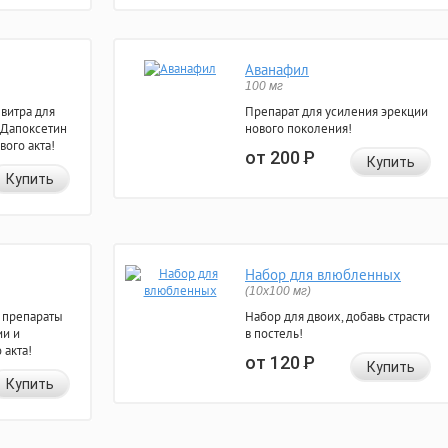
Аванафил
100 мг
евитра для
Препарат для усиления эрекции
 Дапоксетин
нового поколения!
вого акта!
от 200
Р
Купить
Купить
Набор для влюбленных
(10х100 мг)
 препараты
Набор для двоих, добавь страсти
ии и
в постель!
 акта!
от 120
Р
Купить
Купить