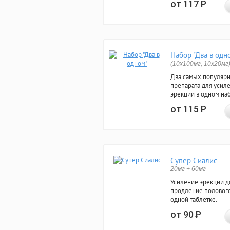
от 117
Р
Набор "Два в одн
(10x100мг, 10x20мг
Два самых популяр
препарата для усил
эрекции в одном на
от 115
Р
Супер Сиалис
20мг + 60мг
Усиление эрекции до
продление полового
одной таблетке.
от 90
Р