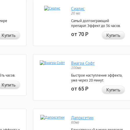
Сиалис
20 мг
мире
Самый долгоиграющий
препарат. Эффект до 36 часов.
от 70
Р
Купить
Купить
Виагра Софт
100мг
ть часов.
Быстрое наступление эффекта,
уже через 20 минут.
Купить
от 65
Р
Купить
Дапоксетин
60мг
е эффекта и
Единственный в мире препарат