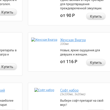
коголем.
для предотвращения
преждевременной эякуляции.
Купить
от 90
Р
Купить
Женская Виагра
100мг
препараты в
Новые, яркие ощущения для
агра и
девушек и женщин.
от 116
Р
Купить
Купить
кий
Софт набор
(3x100мг, 3x20мг)
 наиболее
Выбери софт-препарат на свой
арат.
вкус!