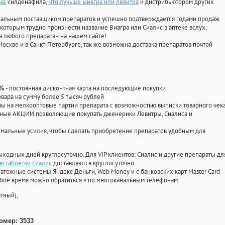
на
, силденафила
,
Что лучьше ыивгра или левитра
и дистрибьютором других
циальным поставщиком препаратов и успешно подтверждается годами продаж
 которым трудно произнести название Виагра или Сиалис в аптеке вслух,
 любого препаратан на нашем сайте!
Москве и в Санкт-Петербурге, так же возможна доставка препаратов почтой
- постоянная дисконтная карта на последующие покупки
0%
овара на сумму более 5 тысяч рублей
 на мелкооптовые партии препарата с возможностью выписки товарного чек
личные АКЦИИ позволяющие покупать дженерики Левитры, Сиалиса и
мальные усилия, чтобы сделать приобретение препаратов удобным для
ыходных дней круглосуточно. Для VIP клиентов: Сиалис и другие препараты дл
ю таблетки сиалис
доставляются круглосуточно
атежные системы Яндекс Деньги, Web Money и с банковских карт Master Card
юбое время можно обратиться
»
по многоканальным телефонам:
тный),
омер: 3533