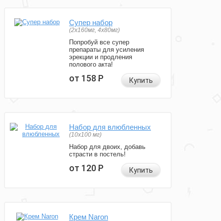
Супер набор
(2х160мг, 4х80мг)
Попробуй все супер
препараты для усиления
эрекции и продления
полового акта!
от 158
Р
Купить
Набор для влюбленных
(10х100 мг)
Набор для двоих, добавь
страсти в постель!
от 120
Р
Купить
Крем Naron