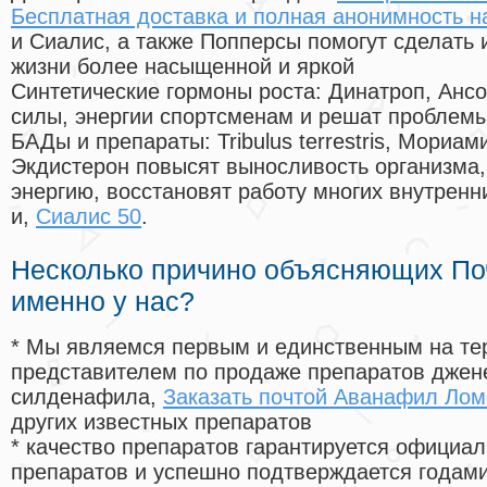
Бесплатная доставка и полная анонимность н
и Сиалис, а также Попперсы помогут сделать
жизни более насыщенной и яркой
Синтетические гормоны роста
: Динатроп, Анс
силы, энергии спортсменам и решат проблем
БАДы и препараты:
Tribulus terrestris, Мориа
Экдистерон повысят выносливость организма,
энергию, восстановят работу многих внутренн
и,
Сиалис 50
.
Несколько причино объясняющих По
именно у нас?
* Мы являемся первым и единственным на те
представителем по продаже препаратов дже
силденафила
,
Заказать почтой Аванафил Ло
других известных препаратов
* качество препаратов гарантируется офици
препаратов и успешно подтверждается годам