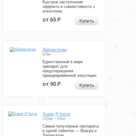
Быстрое наступление
эффекта и совместимость с
алкоголем.
от 65
Р
Купить
Дапоксетин
60мг
Единственный в мире
препарат для
предотвращения
преждевременной эякуляции.
от 90
Р
Купить
Super P-force
100мг + 60мг
Самые популярные препараты
в одной таблетке — Виагра и
Дапоксетин.