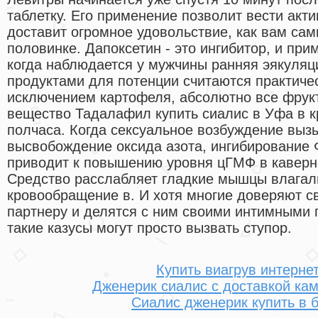
таблетку. Его применение позволит вести акт
доставит огромное удовольствие, как вам сам
половинке. Дапоксетин - это ингибитор, и при
когда наблюдается у мужчины ранняя эякуля
продуктами для потенции считаются практичес
исключением картофеля, абсолютно все фрукт
вещество Тадалафил купить сиалис в Уфа в к
полчаса. Когда сексуальное возбуждение выз
высвобождение оксида азота, ингибировани
приводит к повышению уровня цГМФ в каверн
Средство расслабляет гладкие мышцы влагал
кровообращение в. И хотя многие доверяют с
партнеру и делятся с ним своими интимными
такие казусы могут просто вызвать ступор.
Купить виагрув интерне
Дженерик сиалис с доставкой кам
Сиалис дженерик купить в 