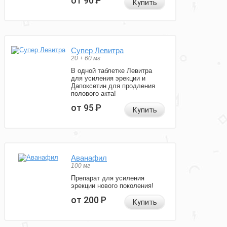
от 90
Р
Купить
Супер Левитра
20 + 60 мг
В одной таблетке Левитра
для усиления эрекции и
Дапоксетин для продления
полового акта!
от 95
Р
Купить
Аванафил
100 мг
Препарат для усиления
эрекции нового поколения!
от 200
Р
Купить