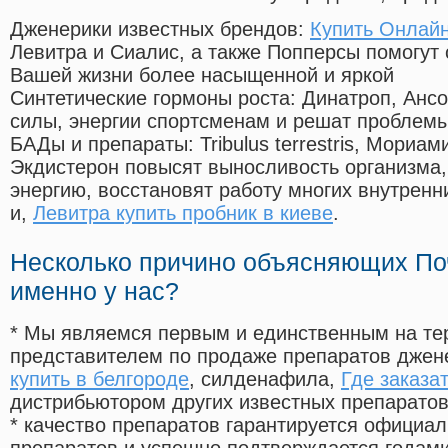
Дженерики известных брендов:
Купить Онлайн
Левитра и Сиалис, а также Попперсы помогут
Вашей жизни более насыщенной и яркой
Синтетические гормоны роста
: Динатроп, Анс
силы, энергии спортсменам и решат проблем
БАДы и препараты:
Tribulus terrestris, Мориа
Экдистерон повысят выносливость организма,
энергию, восстановят работу многих внутренн
и,
Левитра купить пробник в киеве
.
Несколько причино объясняющих По
именно у нас?
* Мы являемся первым и единственным на те
представителем по продаже препаратов дже
купить в белгороде
, силденафила
,
Где заказа
дистрибьютором других известных препарато
* качество препаратов гарантируется офици