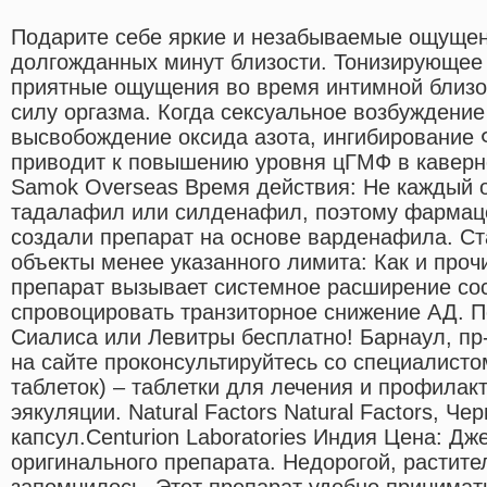
Подарите себе яркие и незабываемые ощущен
долгожданных минут близости. Тонизирующее
приятные ощущения во время интимной близос
силу оргазма. Когда сексуальное возбуждени
высвобождение оксида азота, ингибировани
приводит к повышению уровня цГМФ в каверн
Samok Overseas Время действия: Не каждый о
тадалафил или силденафил, поэтому фармац
создали препарат на основе варденафила. Ст
объекты менее указанного лимита: Как и проч
препарат вызывает системное расширение сос
спровоцировать транзиторное снижение АД. П
Сиалиса или Левитры бесплатно! Барнаул, пр
на сайте проконсультируйтесь со специалистом
таблеток) – таблетки для лечения и профила
эякуляции. Natural Factors Natural Factors, Чер
капсул.Centurion Laboratories Индия Цена: Дж
оригинального препарата. Недорогой, растите
запомнилось. Этот препарат удобно принимать