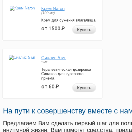
Крем Naron
(100 мг)
Крем для сужения влагалища
от 1500
Р
Купить
Сиалис 5 мг
5мг
Терапевтическая дозировка
Сиалиса для курсового
приема
от 60
Р
Купить
На пути к совершенству вместе с на
Предлагаем Вам сделать первый шаг для пол
инитмной жизни. Вам помогут средства, прид