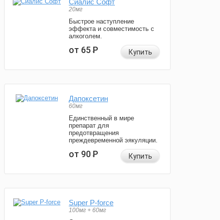
Сиалис Софт
20мг
Быстрое наступление
эффекта и совместимость с
алкоголем.
от 65
Р
Купить
Дапоксетин
60мг
Единственный в мире
препарат для
предотвращения
преждевременной эякуляции.
от 90
Р
Купить
Super P-force
100мг + 60мг