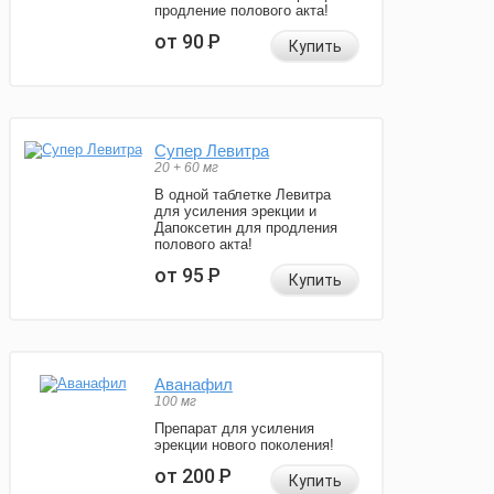
продление полового акта!
от 90
Р
Купить
Супер Левитра
20 + 60 мг
В одной таблетке Левитра
для усиления эрекции и
Дапоксетин для продления
полового акта!
от 95
Р
Купить
Аванафил
100 мг
Препарат для усиления
эрекции нового поколения!
от 200
Р
Купить