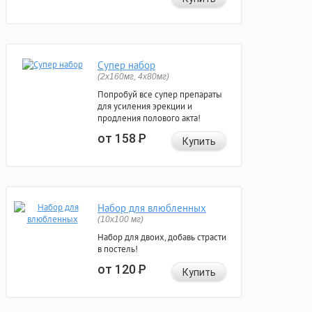
Супер набор
(2х160мг, 4х80мг)
Попробуй все супер препараты
для усиления эрекции и
продления полового акта!
от 158
Р
Купить
Набор для влюбленных
(10х100 мг)
Набор для двоих, добавь страсти
в постель!
от 120
Р
Купить