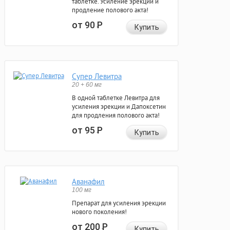
таблетке. Усиление эрекции и
продление полового акта!
от 90
Р
Купить
Супер Левитра
20 + 60 мг
В одной таблетке Левитра для
усиления эрекции и Дапоксетин
для продления полового акта!
от 95
Р
Купить
Аванафил
100 мг
Препарат для усиления эрекции
нового поколения!
от 200
Р
Купить