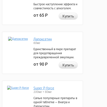
Быстрое наступление эффекта и
совместимость с алкоголем.
от 65
Р
Купить
Дапоксетин
60мг
Единственный в мире препарат
для предотвращения
преждевременной эякуляции.
от 90
Р
Купить
Super P-force
100мг + 60мг
Самые популярные препараты в
одной таблетке — Виагра и
Дапоксетин.