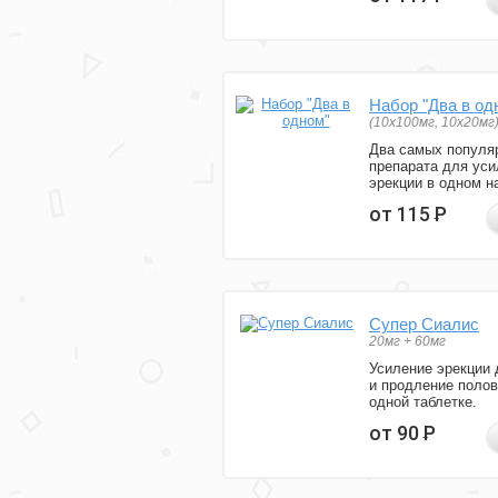
Набор "Два в од
(10x100мг, 10x20мг
Два самых популя
препарата для уси
эрекции в одном н
от 115
Р
Супер Сиалис
20мг + 60мг
Усиление эрекции 
и продление полов
одной таблетке.
от 90
Р