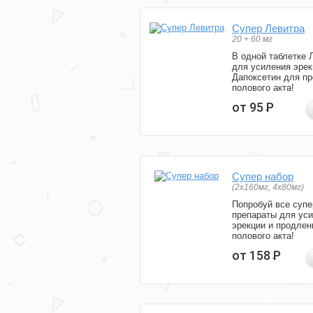
Супер Левитра
20 + 60 мг
В одной таблетке 
для усиления эрек
Дапоксетин для п
полового акта!
от 95
Р
Супер набор
(2х160мг, 4х80мг)
Попробуй все супе
препараты для ус
эрекции и продлен
полового акта!
от 158
Р