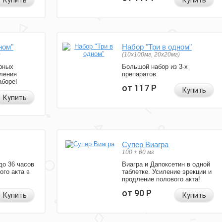
Купить
Купить
ном"
Набор "Три в одном"
)
(10x100мг, 20x20мг)
рных
Большой набор из 3-х
ления
препаратов.
аборе!
от 117
Р
Купить
Купить
Супер Виагра
100 + 60 мг
до 36 часов
Виагра и Дапоксетин в одной
ого акта в
таблетке. Усиление эрекции и
продление полового акта!
от 90
Р
Купить
Купить