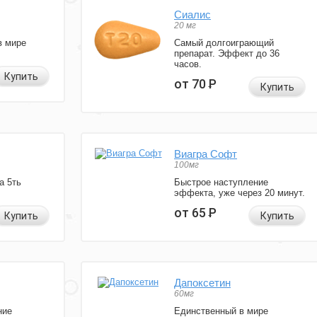
Сиалис
20 мг
в мире
Самый долгоиграющий
препарат. Эффект до 36
часов.
Купить
от 70
Р
Купить
Виагра Софт
100мг
а 5ть
Быстрое наступление
эффекта, уже через 20 минут.
от 65
Р
Купить
Купить
Дапоксетин
60мг
ние
Единственный в мире