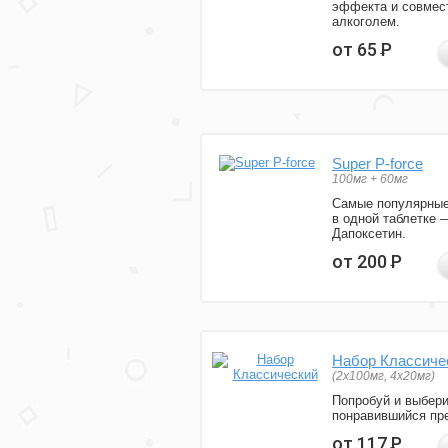
эффекта и совмес
алкоголем.
от 65
Р
Super P-force
100мг + 60мг
Самые популярные
в одной таблетке 
Дапоксетин.
от 200
Р
Набор Классиче
(2x100мг, 4x20мг)
Попробуй и выбер
понравившийся пре
от 117
Р