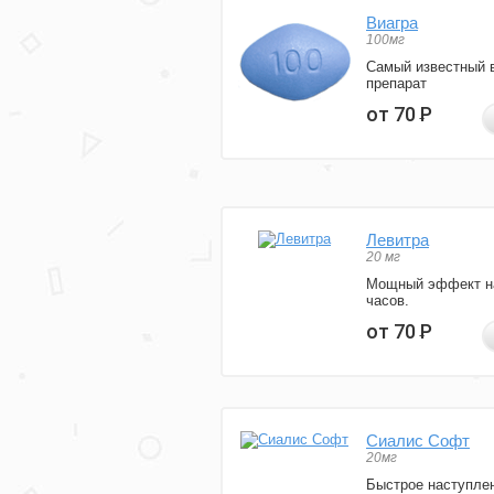
Виагра
100мг
Самый известный 
препарат
от 70
Р
Левитра
20 мг
Мощный эффект н
часов.
от 70
Р
Сиалис Софт
20мг
Быстрое наступле