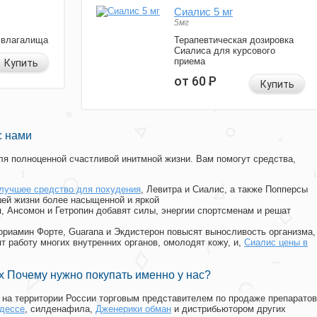
Сиалис 5 мг
5мг
 влагалища
Терапевтическая дозировка
Сиалиса для курсового
приема
Купить
от 60
Р
Купить
с нами
я полноценной счастливой инитмной жизни. Вам помогут средства,
лучшее средство для похудения
, Левитра и Сиалис, а также Попперсы
ей жизни более насыщенной и яркой
п, Ансомон и Гетропин добавят силы, энергии спортсменам и решат
, Мориамин Форте, Guarana и Экдистерон повысят выносливость организма,
т работу многих внутренних органов, омолодят кожу, и,
Сиалис цены в
 Почему нужно покупать именно у нас?
на территории России торговым представителем по продаже препаратов
одессе
, силденафила
,
Дженерики обман
и дистрибьютором других