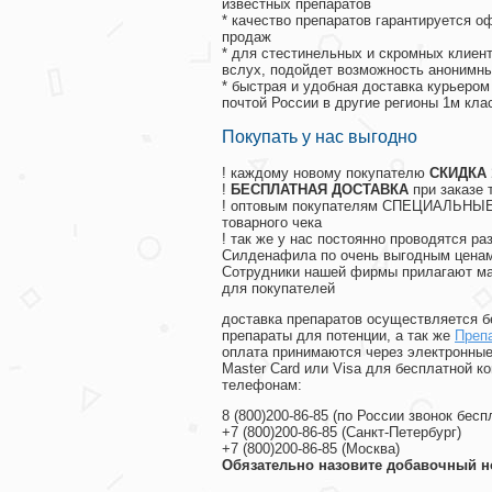
известных препаратов
* качество препаратов гарантируется 
продаж
* для стестинельных и скромных клиент
вслух, подойдет возможность анонимны
* быстрая и удобная доставка курьером
почтой России в другие регионы 1м кла
Покупать у нас выгодно
! каждому новому покупателю
СКИДКА
!
БЕСПЛАТНАЯ ДОСТАВКА
при заказе 
! оптовым покупателям СПЕЦИАЛЬНЫЕ 
товарного чека
! так же у нас постоянно проводятся 
Силденафила по очень выгодным ценам
Cотрудники нашей фирмы прилагают ма
для покупателей
доставка препаратов осуществляется б
препараты для потенции, а так же
Преп
оплата принимаются через электронные
Master Card или Visa для бесплатной 
телефонам:
8
(800
)200-86-85
(
по России звонок бесп
+7
(800
)200-86-85
(
Санкт-Петербург)
+7
(800
)200-86-85
(
Москва)
Обязательно назовите добавочный н