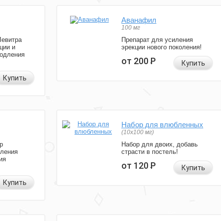
Аванафил
100 мг
Левитра
Препарат для усиления
ции и
эрекции нового поколения!
родления
от 200
Р
Купить
Купить
Набор для влюбленных
(10х100 мг)
р
Набор для двоих, добавь
иления
страсти в постель!
ия
от 120
Р
Купить
Купить