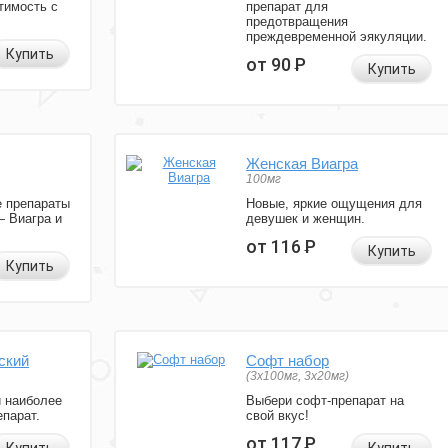
тимость с
препарат для
предотвращения
преждевременной эякуляции.
Купить
от 90
Р
Купить
Женская Виагра
100мг
 препараты
Новые, яркие ощущения для
— Виагра и
девушек и женщин.
от 116
Р
Купить
Купить
ский
Софт набор
(3x100мг, 3x20мг)
и наиболее
Выбери софт-препарат на
парат.
свой вкус!
от 117
Р