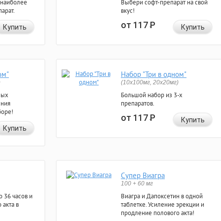
 наиболее
Выбери софт-препарат на свой
арат.
вкус!
от 117
Р
Купить
Купить
ом"
Набор "Три в одном"
)
(10x100мг, 20x20мг)
ных
Большой набор из 3-х
ения
препаратов.
боре!
от 117
Р
Купить
Купить
Супер Виагра
100 + 60 мг
 36 часов и
Виагра и Дапоксетин в одной
 акта в
таблетке. Усиление эрекции и
продление полового акта!