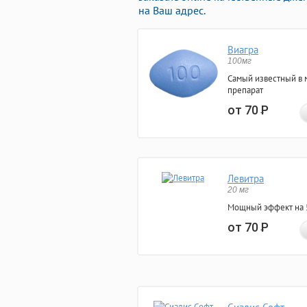
на Ваш адрес.
Виагра
100мг
Самый известный в 
препарат
от 70
Р
Левитра
20 мг
Мощный эффект на 5
от 70
Р