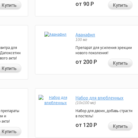
от 90
Р
Купить
Купить
Аванафил
100 мг
евитра для
Препарат для усиления эрекции
 Дапоксетин
нового поколения!
вого акта!
от 200
Р
Купить
Купить
Набор для влюбленных
(10х100 мг)
 препараты
Набор для двоих, добавь страсти
ии и
в постель!
 акта!
от 120
Р
Купить
Купить