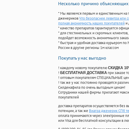
Несколько причино объясняющих 
* Мы являемся первым и единственным на 
дженериков
Что безопаснее левитра или 
полная анонимность наших покупателей
и 
* качество препаратов гарантируется офи
* для стестинельных и скромных клиентов,
подойдет возможность анонимныого заказа
* быстрая и удобная доставка курьером по 
России в другие регионы 1м классом
Покупать у нас выгодно
! каждому новому покупателю
СКИДКА 1
!
при заказе т
БЕСПЛАТНАЯ ДОСТАВКА
! оптовым покупателям СПЕЦИАЛЬНЫЕ цены
! так же у нас постоянно проводятся раз
Силденафила по очень выгодным ценам!
Cотрудники нашей фирмы прилагают макси
покупателей
доставка препаратов осуществляется без в
потенции, а так же
Виагра дженерик СПб т
оплата принимаются через электронные пл
или Visa для бесплатной консультации в л