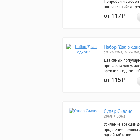
Попробуй и выбери
понравившийся преп
от 117
Р
Набор "Два в одн
(10x100мг, 10x20мг
Два самых популяр
препарата для усил
эрекции в одном на
от 115
Р
Супер Сиалис
20мг + 60мг
Усиление эрекции до
продление полового
одной таблетке.