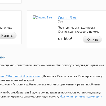
Сиалис 5 мг
5мг
лагалища
Терапевтическая дозировка
Сиалиса для курсового приема
Купить
от 60
Р
Купить
нами
олноценной счастливой инитмной жизни. Вам помогут средства, придагаемые
алис С Доставкой Новомосковск
, Левитра и Сиалис, а также Попперсы помогут
олее насыщенной и яркой
Ансомон и Гетропин добавят силы, энергии спортсменам и решат проблемы
ориамин Форте, Guarana и Экдистерон повысят выносливость организма, вернут
огих внутренних органов, омолодят кожу, и,
Можно ли принимать дженерик