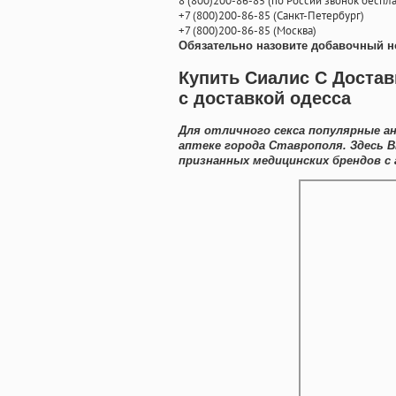
8
(800
)200-86-85
(
по России звонок беспла
+7
(800
)200-86-85
(
Санкт-Петербург)
+7
(800
)200-86-85
(
Москва)
Обязательно назовите добавочный н
Купить Сиалис С Достав
с доставкой одесса
Для отличного секса популярные ан
аптеке города Ставрополя. Здесь 
признанных медицинских брендов с 