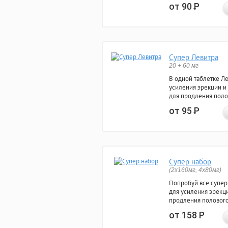
от 90
Р
Супер Левитра
20 + 60 мг
В одной таблетке Л
усиления эрекции и
для продления поло
от 95
Р
Супер набор
(2х160мг, 4х80мг)
Попробуй все супер
для усиления эрекц
продления полового
от 158
Р