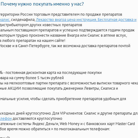
Почему нужно покупать именно у нас?
территории России торговым представителем по продаже препаратов
сиалис
, силденафила
,
Лекарство виагра цена инструкция. Бесплатная доставка и
дистрибьютором других известных препаратов
циальным поставщиком препаратов и успешно подтверждается годами продаж
 которым трудно произнести название Виагра или Сиалис в аптеке вслух,
 любого препаратан на нашем сайте!
Москве и в Санкт-Петербурге, так же возможна доставка препаратов почтой
- постоянная дисконтная карта на последующие покупки
0%
овара на сумму более 5 тысяч рублей
 на мелкооптовые партии препарата с возможностью выписки товарного чек
личные АКЦИИ позволяющие покупать дженерики Левитры, Сиалиса и
мальные усилия, чтобы сделать приобретение препаратов удобным для
ыходных дней круглосуточно. Для VIP клиентов: Сиалис и другие препараты дл
елефон
доставляются круглосуточно
атежные системы Яндекс Деньги, Web Money и с банковских карт Master Card
юбое время можно обратиться
»
по многоканальным телефонам: