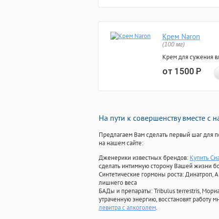
Крем Naron
(100 мг)
Крем для сужения в
от 1500
Р
На пути к совершенству вместе с 
Предлагаем Вам сделать первый шаг для п
на нашем сайте:
Дженерики известных брендов:
Купить Си
сделать интимную сторону Вашей жизни б
Синтетические гормоны роста
: Динатроп, 
лишнего веса
БАДы и препараты:
Tribulus terrestris, М
утраченную энергию, восстановят работу мн
левитра с алкоголем
.