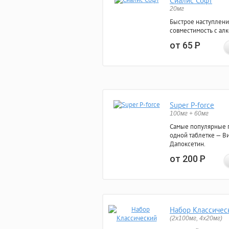
Сиалис Софт
20мг
Быстрое наступлени
совместимость с ал
от 65
Р
Super P-force
100мг + 60мг
Самые популярные 
одной таблетке — Ви
Дапоксетин.
от 200
Р
Набор Классичес
(2x100мг, 4x20мг)