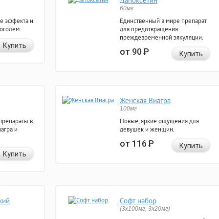
Дапоксетин
60мг
е эффекта и
Единственный в мире препарат
коголем.
для предотвращения
преждевременной эякуляции.
Купить
от 90
Р
Купить
Женская Виагра
100мг
препараты в
Новые, яркие ощущения для
агра и
девушек и женщин.
от 116
Р
Купить
Купить
кий
Софт набор
(3x100мг, 3x20мг)