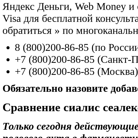
Яндекс Деньги, Web Money и с
Visa для бесплатной консуль
обратиться
»
по многоканаль
8
(800
)200-86-85
(
по Росси
+7
(800
)200-86-85
(
Санкт-П
+7
(800
)200-86-85
(
Москва)
Обязательно назовите доба
Сравнение сиалис сеалек
Только сегодня действующие
полового акта в фармацевти