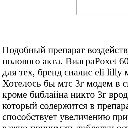
Подобный препарат воздейств
полового акта. ВиаграPoxet 6
для тех, бренд сиалис eli lill
Хотелось бы мтс 3г модем в 
кроме библайна никто 3г врод
который содержится в препара
способствует увеличению прит
важно принимать таблетки ос