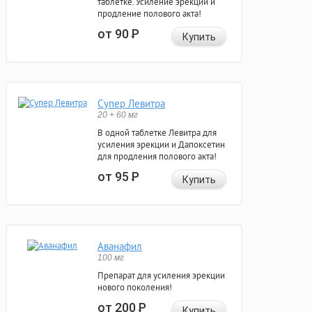
таблетке. Усиление эрекции и
продление полового акта!
от 90
Р
Купить
Супер Левитра
20 + 60 мг
В одной таблетке Левитра для
усиления эрекции и Дапоксетин
для продления полового акта!
от 95
Р
Купить
Аванафил
100 мг
Препарат для усиления эрекции
нового поколения!
от 200
Р
Купить