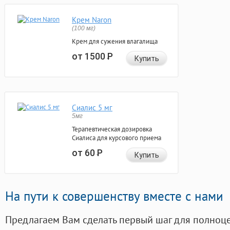
Крем Naron
(100 мг)
Крем для сужения влагалища
от 1500
Р
Купить
Сиалис 5 мг
5мг
Терапевтическая дозировка
Сиалиса для курсового приема
от 60
Р
Купить
На пути к совершенству вместе с нами
Предлагаем Вам сделать первый шаг для полноц