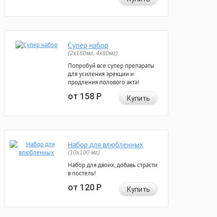
Супер набор
(2х160мг, 4х80мг)
Попробуй все супер препараты
для усиления эрекции и
продления полового акта!
от 158
Р
Купить
Набор для влюбленных
(10х100 мг)
Набор для двоих, добавь страсти
в постель!
от 120
Р
Купить