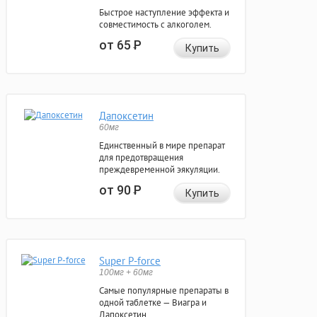
Быстрое наступление эффекта и
совместимость с алкоголем.
от 65
Р
Купить
Дапоксетин
60мг
Единственный в мире препарат
для предотвращения
преждевременной эякуляции.
от 90
Р
Купить
Super P-force
100мг + 60мг
Самые популярные препараты в
одной таблетке — Виагра и
Дапоксетин.