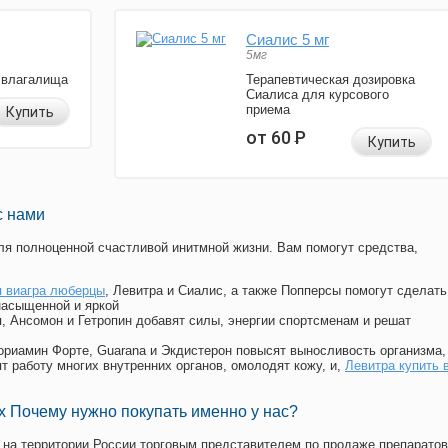
Сиалис 5 мг
5мг
 влагалища
Терапевтическая дозировка
Сиалиса для курсового
приема
Купить
от 60
Р
Купить
с нами
я полноценной счастливой инитмной жизни. Вам помогут средства,
 виагра люберцы
, Левитра и Сиалис, а также Попперсы помогут сделать
насыщенной и яркой
п, Ансомон и Гетропин добавят силы, энергии спортсменам и решат
, Мориамин Форте, Guarana и Экдистерон повысят выносливость организма,
т работу многих внутренних органов, омолодят кожу, и,
Левитра купить 
 Почему нужно покупать именно у нас?
на территории России торговым представителем по продаже препаратов