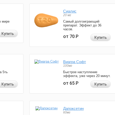
Сиалис
20 мг
в мире
Самый долгоиграющий
препарат. Эффект до 36
часов.
Купить
от 70
Р
Купить
Виагра Софт
100мг
а 5ть
Быстрое наступление
эффекта, уже через 20 минут.
от 65
Р
Купить
Купить
Дапоксетин
60мг