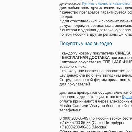
дженериков
Купить сиалис в казанских 
дистрибьютором других известных преп
* качество препаратов гарантируется 
продаж
* для стестинельных и скромных клиент
вслух, подойдет возможность анонимны
* быстрая и удобная доставка курьером
почтой России в другие регионы 1м кла
Покупать у нас выгодно
! каждому новому покупателю
СКИДКА
!
БЕСПЛАТНАЯ ДОСТАВКА
при заказе 
! оптовым покупателям СПЕЦИАЛЬНЫЕ 
товарного чека
! так же у нас постоянно проводятся 
Силденафила по очень выгодным ценам
Cотрудники нашей фирмы прилагают ма
для покупателей
доставка препаратов осуществляется б
препараты для потенции, а так же
Купит
оплата принимаются через электронные
Master Card или Visa для бесплатной 
телефонам:
8
(800
)200-86-85
(
по России звонок бесп
+7
(800
)200-86-85
(
Санкт-Петербург)
+7
(800
)200-86-85
(
Москва)
Обязательно назовите добавочный н