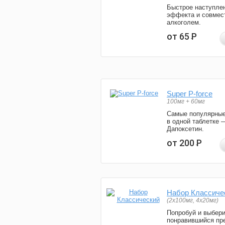
Быстрое наступле
эффекта и совмес
алкоголем.
от 65
Р
Super P-force
100мг + 60мг
Самые популярные
в одной таблетке 
Дапоксетин.
от 200
Р
Набор Классиче
(2x100мг, 4x20мг)
Попробуй и выбер
понравившийся пре