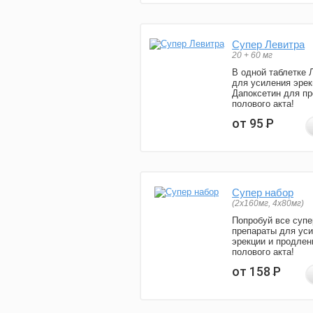
Супер Левитра
20 + 60 мг
В одной таблетке 
для усиления эрек
Дапоксетин для п
полового акта!
от 95
Р
Супер набор
(2х160мг, 4х80мг)
Попробуй все супе
препараты для ус
эрекции и продлен
полового акта!
от 158
Р