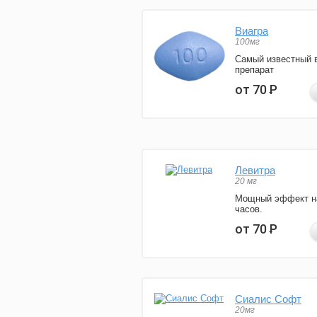
Виагра
100мг
Самый известный 
препарат
от 70
Р
Левитра
20 мг
Мощный эффект н
часов.
от 70
Р
Сиалис Софт
20мг