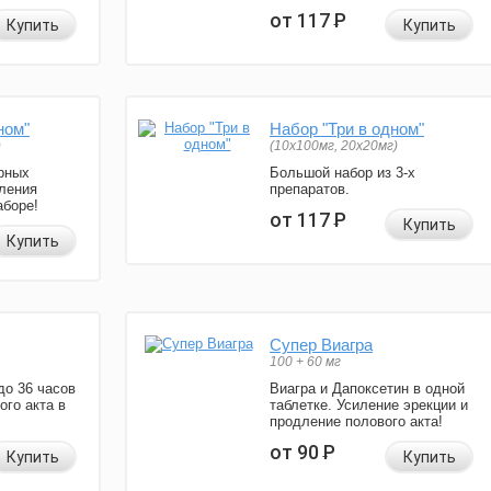
от 117
Р
Купить
Купить
ном"
Набор "Три в одном"
)
(10x100мг, 20x20мг)
рных
Большой набор из 3-х
ления
препаратов.
аборе!
от 117
Р
Купить
Купить
Супер Виагра
100 + 60 мг
до 36 часов
Виагра и Дапоксетин в одной
ого акта в
таблетке. Усиление эрекции и
продление полового акта!
от 90
Р
Купить
Купить