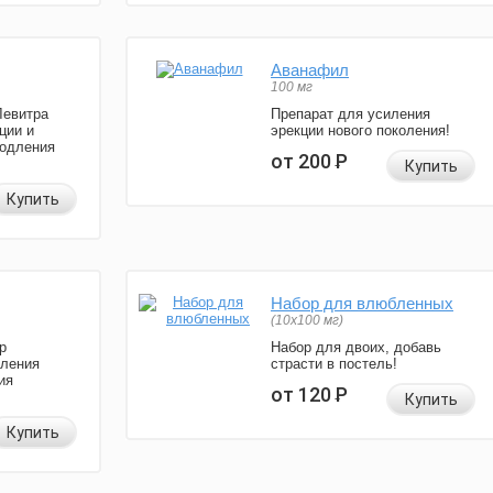
Аванафил
100 мг
Левитра
Препарат для усиления
ции и
эрекции нового поколения!
родления
от 200
Р
Купить
Купить
Набор для влюбленных
(10х100 мг)
р
Набор для двоих, добавь
иления
страсти в постель!
ия
от 120
Р
Купить
Купить