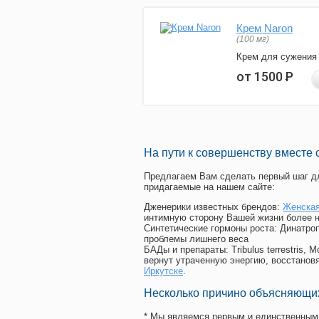
Крем Naron
(100 мг)
Крем для сужения
от 1500
Р
На пути к совершенству вместе 
Предлагаем Вам сделать первый шаг дл
придагаемые на нашем сайте:
Дженерики известных брендов:
Женская
интимную сторону Вашей жизни более 
Синтетические гормоны роста
: Динатро
проблемы лишнего веса
БАДы и препараты:
Tribulus terrestris
вернут утраченную энергию, восстановя
Иркутске
.
Несколько причино объясняющих
* Мы являемся первым и единственным 