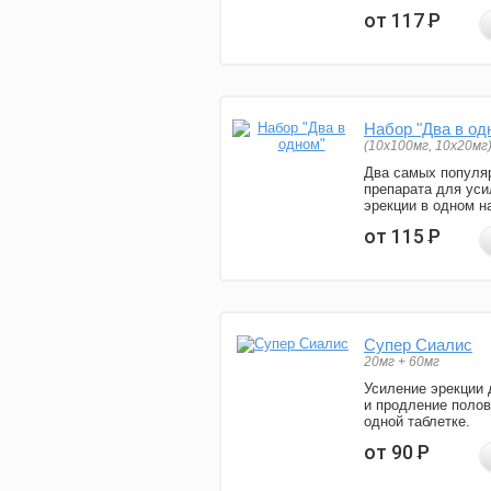
от 117
Р
Набор "Два в од
(10x100мг, 10x20мг
Два самых популя
препарата для уси
эрекции в одном н
от 115
Р
Супер Сиалис
20мг + 60мг
Усиление эрекции 
и продление полов
одной таблетке.
от 90
Р