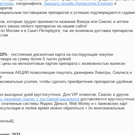
аптеках
, силденафила
,
Заказать онлайн Дапоксетин Елизово
и
аратов
официальным поставщиком препаратов и успешно подтверждается годами
ов, которым трудно произнести название Виагра или Сиалис в аптеке
ого заказа любого препаратан на нашем сайте!
 по Москве и в Санкт-Петербурге, так же возможна доставка препаратов
ссом
 10%
- постоянная дисконтная карта на последующие покупки
товара на сумму более 5 тысяч рублей
цены на мелкооптовые партии препарата с возможностью выписки
различные АКЦИИ позволяющие покупать дженерики Левитры, Сиалиса и
!
ксимальные усилия, чтобы сделать приобретение препаратов удобным
ез выходных дней круглосуточно. Для VIP клиентов: Сиалис и другие
ь дженерик сиалис с доставкой махачкала
доставляются круглосуточно
 платежные системы Яндекс Деньги, Web Money и с банковских карт
консультации в любое время можно обратиться
»
по многоканальным
латный),
омер: 3533