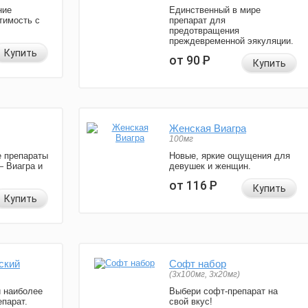
ние
Единственный в мире
тимость с
препарат для
предотвращения
преждевременной эякуляции.
Купить
от 90
Р
Купить
Женская Виагра
100мг
 препараты
Новые, яркие ощущения для
— Виагра и
девушек и женщин.
от 116
Р
Купить
Купить
ский
Софт набор
(3x100мг, 3x20мг)
и наиболее
Выбери софт-препарат на
парат.
свой вкус!