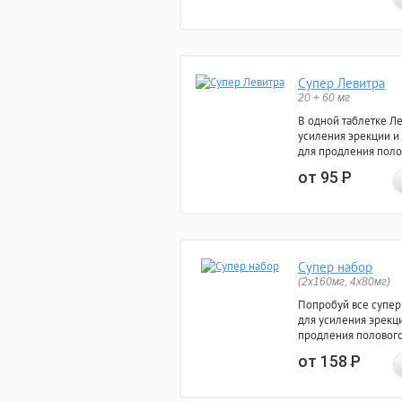
Супер Левитра
20 + 60 мг
В одной таблетке Л
усиления эрекции и
для продления поло
от 95
Р
Супер набор
(2х160мг, 4х80мг)
Попробуй все супер
для усиления эрекц
продления полового
от 158
Р