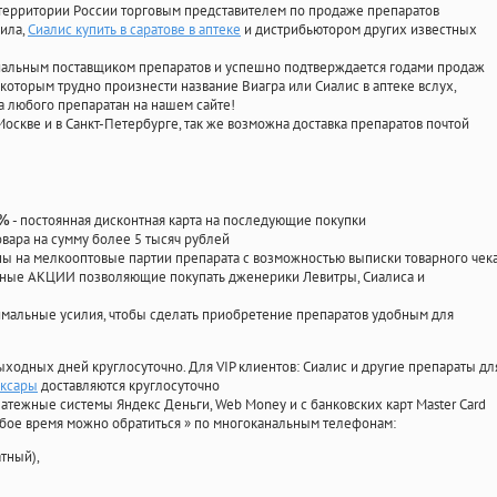
территории России торговым представителем по продаже препаратов
фила
,
Сиалис купить в саратове в аптеке
и дистрибьютором других известных
циальным поставщиком препаратов и успешно подтверждается годами продаж
 которым трудно произнести название Виагра или Сиалис в аптеке вслух,
 любого препаратан на нашем сайте!
Москве и в Санкт-Петербурге, так же возможна доставка препаратов почтой
- постоянная дисконтная карта на последующие покупки
0%
овара на сумму более 5 тысяч рублей
 на мелкооптовые партии препарата с возможностью выписки товарного чек
личные АКЦИИ позволяющие покупать дженерики Левитры, Сиалиса и
мальные усилия, чтобы сделать приобретение препаратов удобным для
ыходных дней круглосуточно. Для VIP клиентов: Сиалис и другие препараты дл
оксары
доставляются круглосуточно
атежные системы Яндекс Деньги, Web Money и с банковских карт Master Card
юбое время можно обратиться
»
по многоканальным телефонам:
тный),