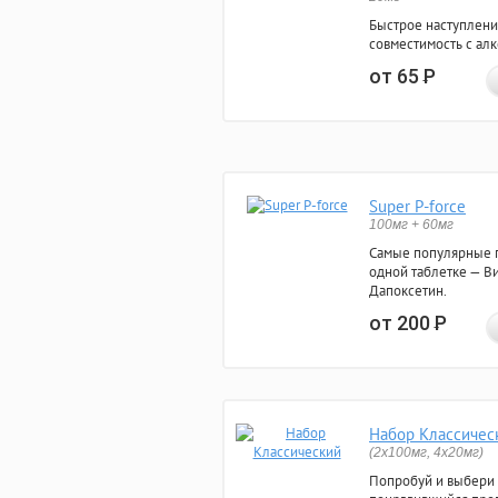
Быстрое наступлени
совместимость с ал
от 65
Р
Super P-force
100мг + 60мг
Самые популярные 
одной таблетке — Ви
Дапоксетин.
от 200
Р
Набор Классичес
(2x100мг, 4x20мг)
Попробуй и выбери