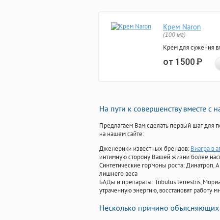
Крем Naron
(100 мг)
Крем для сужения в
от 1500
Р
На пути к совершенству вместе с 
Предлагаем Вам сделать первый шаг для п
на нашем сайте:
Дженерики известных брендов:
Виагра в а
интимную сторону Вашей жизни более на
Синтетические гормоны роста
: Динатроп, 
лишнего веса
БАДы и препараты:
Tribulus terrestris, М
утраченную энергию, восстановят работу мн
Несколько причино объясняющих 