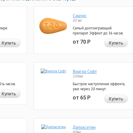
Сиалис
20 мг
мире
Самый долгоиграющий
препарат. Эффект до 36 часов.
от 70
Р
Купить
Купить
Виагра Софт
100мг
ть часов.
Быстрое наступление эффекта,
уже через 20 минут.
Купить
от 65
Р
Купить
Дапоксетин
60мг