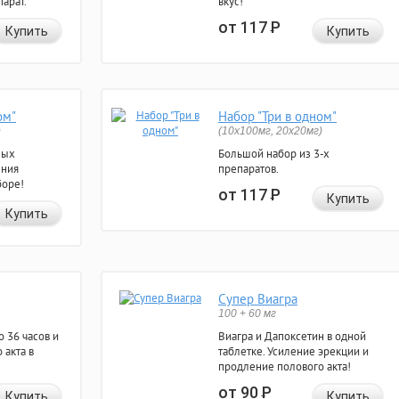
арат.
вкус!
от 117
Р
Купить
Купить
ом"
Набор "Три в одном"
)
(10x100мг, 20x20мг)
ных
Большой набор из 3-х
ения
препаратов.
боре!
от 117
Р
Купить
Купить
Супер Виагра
100 + 60 мг
 36 часов и
Виагра и Дапоксетин в одной
 акта в
таблетке. Усиление эрекции и
продление полового акта!
от 90
Р
Купить
Купить