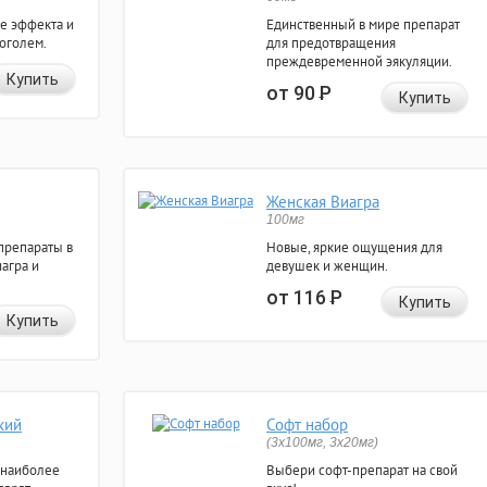
е эффекта и
Единственный в мире препарат
коголем.
для предотвращения
преждевременной эякуляции.
Купить
от 90
Р
Купить
Женская Виагра
100мг
препараты в
Новые, яркие ощущения для
агра и
девушек и женщин.
от 116
Р
Купить
Купить
кий
Софт набор
(3x100мг, 3x20мг)
 наиболее
Выбери софт-препарат на свой