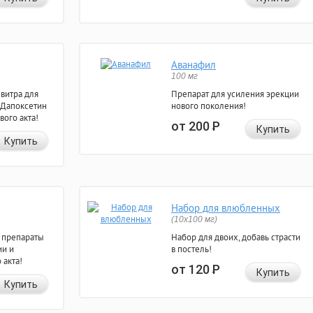
Аванафил
100 мг
евитра для
Препарат для усиления эрекции
 Дапоксетин
нового поколения!
вого акта!
от 200
Р
Купить
Купить
Набор для влюбленных
(10х100 мг)
 препараты
Набор для двоих, добавь страсти
ии и
в постель!
 акта!
от 120
Р
Купить
Купить