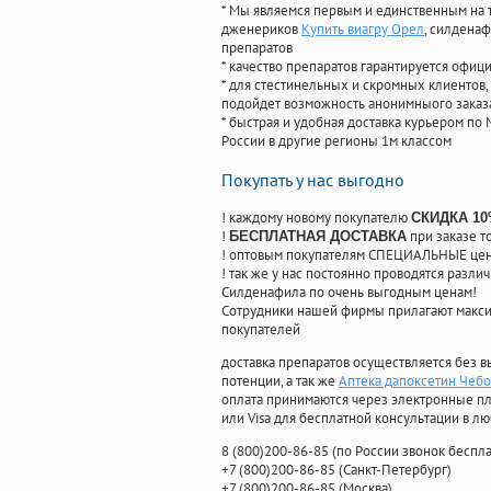
* Мы являемся первым и единственным на 
дженериков
Купить виагру Орел
, силдена
препаратов
* качество препаратов гарантируется офи
* для стестинельных и скромных клиентов,
подойдет возможность анонимныого заказа
* быстрая и удобная доставка курьером по 
России в другие регионы 1м классом
Покупать у нас выгодно
! каждому новому покупателю
СКИДКА 1
!
при заказе т
БЕСПЛАТНАЯ ДОСТАВКА
! оптовым покупателям СПЕЦИАЛЬНЫЕ цены
! так же у нас постоянно проводятся раз
Силденафила по очень выгодным ценам!
Cотрудники нашей фирмы прилагают макси
покупателей
доставка препаратов осуществляется без в
потенции, а так же
Аптека дапоксетин Чеб
оплата принимаются через электронные пл
или Visa для бесплатной консультации в л
8
(800
)200-86-85
(
по России звонок беспла
+7
(800
)200-86-85
(
Санкт-Петербург)
+7
(800
)200-86-85
(
Москва)