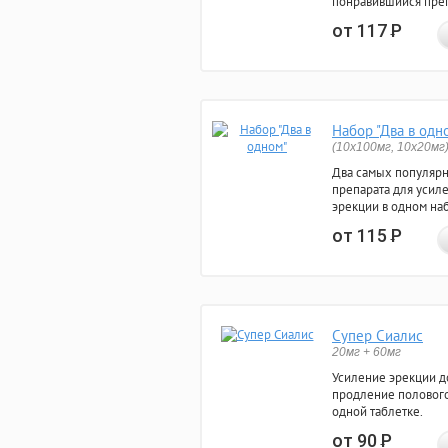
понравившийся преп
от 117
Р
Набор "Два в одн
(10x100мг, 10x20мг
Два самых популяр
препарата для усил
эрекции в одном на
от 115
Р
Супер Сиалис
20мг + 60мг
Усиление эрекции до
продление полового
одной таблетке.
от 90
Р