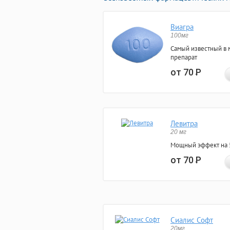
Виагра
100мг
Самый известный в 
препарат
от 70
Р
Левитра
20 мг
Мощный эффект на 5
от 70
Р
Сиалис Софт
20мг