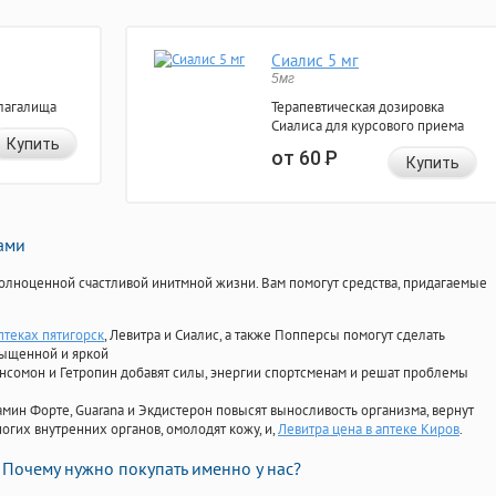
Сиалис 5 мг
5мг
лагалища
Терапевтическая дозировка
Сиалиса для курсового приема
Купить
от 60
Р
Купить
нами
олноценной счастливой инитмной жизни. Вам помогут средства, придагаемые
птеках пятигорск
, Левитра и Сиалис, а также Попперсы помогут сделать
сыщенной и яркой
Ансомон и Гетропин добавят силы, энергии спортсменам и решат проблемы
ориамин Форте, Guarana и Экдистерон повысят выносливость организма, вернут
огих внутренних органов, омолодят кожу, и,
Левитра цена в аптеке Киров
.
Почему нужно покупать именно у нас?