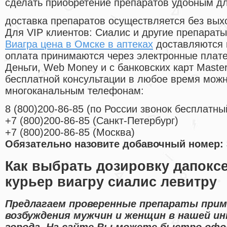
сделать приобретение препаратов удобным д
доставка препаратов осуществляется без вых
Для VIP клиентов: Сиалис и другие препараты
Виагра цена в Омске в аптеках
доставляются 
оплата принимаются через электронные плат
Деньги, Web Money и с банковских карт Master
бесплатной консультации в любое время мож
многоканальным телефонам:
8
(800
)200-86-85
(
по России звонок бесплатны
+7
(800
)200-86-85
(
Санкт-Петербург)
+7
(800
)200-86-85
(
Москва)
Обязательно назовите добавочный номер: 
Как выбрать дозировку дапоксе
курьер виагру сиалис левитру
Предлагаем проверенные препараты при
возбуждения мужчин и женщин в нашей и
города. На сайте Вы можете быстро офо