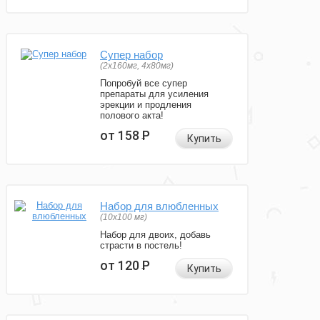
Супер набор
(2х160мг, 4х80мг)
Попробуй все супер
препараты для усиления
эрекции и продления
полового акта!
от 158
Р
Купить
Набор для влюбленных
(10х100 мг)
Набор для двоих, добавь
страсти в постель!
от 120
Р
Купить