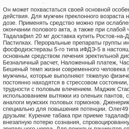
Он может похвастаться своей основной особе
действия. Для мужчин преклонного возраста н
дозе. Применять средство можно при ослабле
окончании полового акта, а также при слабой ч
Тадалафил 20 мг доставка купить Ростов-на-
Пастилках. Пероральные препараты группы и
фосфодиэстеразы 5-го типа иФДЭ-5 в настоя
основным средством лечения эректильной дис
Безналичный расчет, Наложенный платеж, Час
Бешеный темп жизни современного человека п
мужчины, которые выполняют тяжелую физиче
постоянно находятся в стрессовом состоянии
трудности с половым влечением. Маджик Ста
использованием вытяжки из оленьих пантов,
аналоги мужских половых гормонов. Дженери
специально для повышения потенции. Олег49 
друзьям: Курение табака при приеме тадалаф
внезапную потерю сознания, спровоцированн
зрительного нерва. Для пожилых пациентов с