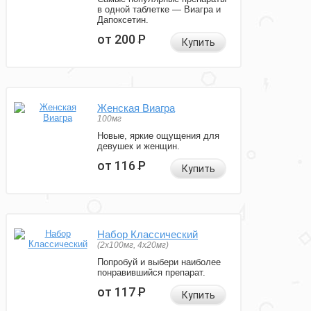
в одной таблетке — Виагра и
Дапоксетин.
от 200
Р
Купить
Женская Виагра
100мг
Новые, яркие ощущения для
девушек и женщин.
от 116
Р
Купить
Набор Классический
(2x100мг, 4x20мг)
Попробуй и выбери наиболее
понравившийся препарат.
от 117
Р
Купить