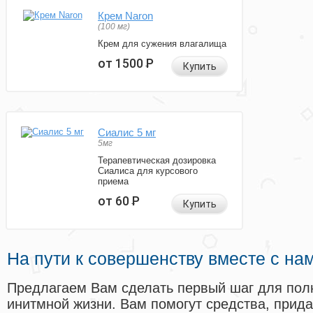
Крем Naron
(100 мг)
Крем для сужения влагалища
от 1500
Р
Купить
Сиалис 5 мг
5мг
Терапевтическая дозировка
Сиалиса для курсового
приема
от 60
Р
Купить
На пути к совершенству вместе с на
Предлагаем Вам сделать первый шаг для пол
инитмной жизни. Вам помогут средства, прид