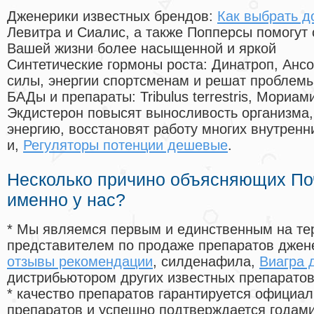
Дженерики известных брендов:
Как выбрать д
Левитра и Сиалис, а также Попперсы помогут
Вашей жизни более насыщенной и яркой
Синтетические гормоны роста
: Динатроп, Анс
силы, энергии спортсменам и решат проблем
БАДы и препараты:
Tribulus terrestris, Мориа
Экдистерон повысят выносливость организма,
энергию, восстановят работу многих внутренн
и,
Регуляторы потенции дешевые
.
Несколько причино объясняющих По
именно у нас?
* Мы являемся первым и единственным на те
представителем по продаже препаратов дже
отзывы рекомендации
, силденафила
,
Виагра 
дистрибьютором других известных препарато
* качество препаратов гарантируется офици
препаратов и успешно подтверждается годам