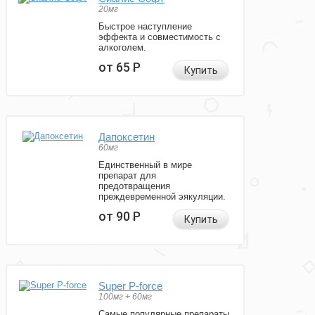
20мг
Быстрое наступление
эффекта и совместимость с
алкоголем.
от 65
Р
Купить
Дапоксетин
60мг
Единственный в мире
препарат для
предотвращения
преждевременной эякуляции.
от 90
Р
Купить
Super P-force
100мг + 60мг
Самые популярные препараты