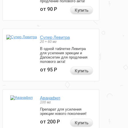
продление полового акта!
от 90
Р
Купить
Супер Левитра
20 + 60 мг
В одной таблетке Левитра
для усиления эрекции и
Дапоксетин для продления
полового акта!
от 95
Р
Купить
Аванафил
100 мг
Препарат для усиления
эрекции нового поколения!
от 200
Р
Купить