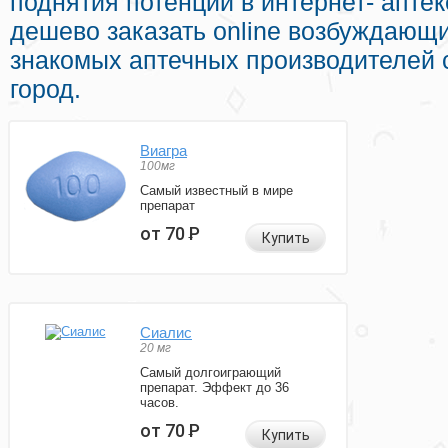
поднятия потенции в интернет- аптек
дешево заказать online возбуждающ
знакомых аптечных производителей 
город.
Виагра
100мг
Самый известный в мире
препарат
от 70
Р
Купить
Сиалис
20 мг
Самый долгоиграющий
препарат. Эффект до 36
часов.
от 70
Р
Купить