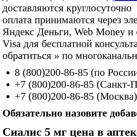
доставляются круглосуточно
оплата принимаются через э
Яндекс Деньги, Web Money и с
Visa для бесплатной консуль
обратиться
»
по многоканаль
8
(800
)200-86-85
(
по Росси
+7
(800
)200-86-85
(
Санкт-П
+7
(800
)200-86-85
(
Москва)
Обязательно назовите доба
Сиалис 5 мг цена в аптек