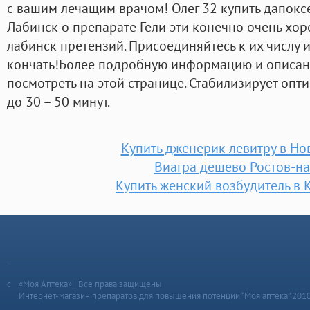
с вашим лечащим врачом! Олег 32 купить дапоксе
Лабинск о препарате Гели эти конечно очень хоро
лабинск претензий. Присоединяйтесь к их числу и 
кончать!Более подробную информацию и описан
посмотреть на этой странице. Стабилизирует опт
до 30 – 50 минут.
Купить дженерик левитру в Но
Виагра дешево Ростов-н
Купить женский возбудитель в 
«Моя Аптека» | Все права защищены
Интернет-магазин препаратов для повышения потенции “Моя аптека” 201