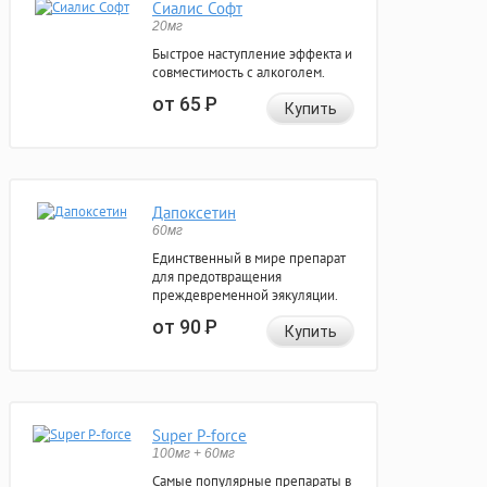
Сиалис Софт
20мг
Быстрое наступление эффекта и
совместимость с алкоголем.
от 65
Р
Купить
Дапоксетин
60мг
Единственный в мире препарат
для предотвращения
преждевременной эякуляции.
от 90
Р
Купить
Super P-force
100мг + 60мг
Самые популярные препараты в