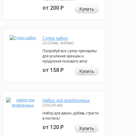
от 200
Р
Купить
Супер набор
(2х160мг, 4х80мг)
Попробуй все супер препараты
для усиления эрекции и
продления полового акта!
от 158
Р
Купить
Набор для влюбленных
(10х100 мг)
Набор для двоих, добавь страсти
в постель!
от 120
Р
Купить