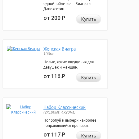
одной таблетке — Виагра и
Дапоксетин.
от 200
Р
Купить
Женская Виагра
100мг
Новые, яркие ощущения для
девушек и женщин.
от 116
Р
Купить
Набор Классический
(2x100мг, 4x20мг)
Попробуй и выбери наиболее
понравившийся препарат.
от 117
Р
Купить