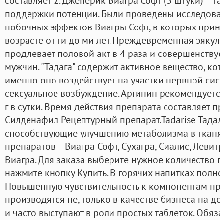
составляет 2. Дженерик Виагра Софт (3 штуки) – 
поддержки потенции. Были проведены исследова
побочных эффектов Виагры Софт, в которых прин
возрасте от ти до ми лет. Преждевременная эяк
продлевает половой акт в 4 раза и совершенств
мужчин. "Тадага" содержит активное вещество, ко
именно оно воздействует на участки нервной сис
сексуальное возбуждение. Аргинин рекомендуется
г в сутки. Время действия препарата составляет 
Силденафил Рецептурный препарат.Tadarise Тадал
способствующие улучшению метаболизма в тканях
препаратов – Виагра Софт, Сухагра, Сиалис, Леви
Виагра. Для заказа выберите нужное количество 
нажмите кнопку Купить. В горячих напитках полно
Повышенную чувствительность к компонентам пр
производятся не, только в качестве бизнеса на 
и часто выступают в роли простых таблеток. Обя