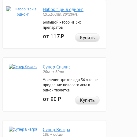
Набор "Три в одном"
(10x100мг, 20x20мг)
Большой набор из 3-х
препаратов.
от 117
Р
Купить
Супер Сиалис
20мг + 60мг
Усиление эрекции до 36 часов и
продление полового акта в
одной таблетке.
от 90
Р
Купить
Супер Виагра
100 + 60 мг