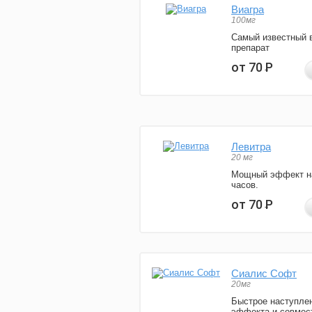
Виагра
100мг
Самый известный 
препарат
от 70
Р
Левитра
20 мг
Мощный эффект н
часов.
от 70
Р
Сиалис Софт
20мг
Быстрое наступле
эффекта и совмес