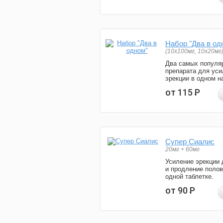
Набор "Два в од
(10x100мг, 10x20мг
Два самых популя
препарата для уси
эрекции в одном н
от 115
Р
Супер Сиалис
20мг + 60мг
Усиление эрекции 
и продление полов
одной таблетке.
от 90
Р