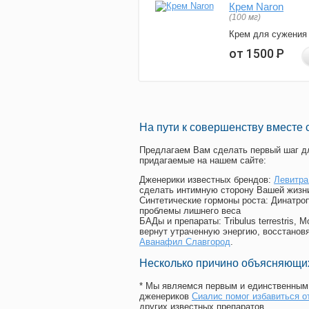
Крем Naron
(100 мг)
Крем для сужения
от 1500
Р
На пути к совершенству вместе 
Предлагаем Вам сделать первый шаг дл
придагаемые на нашем сайте:
Дженерики известных брендов:
Левитра
сделать интимную сторону Вашей жизн
Синтетические гормоны роста
: Динатро
проблемы лишнего веса
БАДы и препараты:
Tribulus terrestris
вернут утраченную энергию, восстановя
Аванафил Славгород
.
Несколько причино объясняющих
* Мы являемся первым и единственным 
дженериков
Сиалис помог избавиться о
других известных препаратов