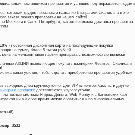
официальным поставщиком препаратов и успешно подтверждается годами
ов, которым трудно произнести название Виагра или Сиалис в аптеке
ого заказа любого препаратан на нашем сайте!
 по Москве и в Санкт-Петербурге, так же возможна доставка препаратов
ссом
 10%
- постоянная дисконтная карта на последующие покупки
товара на сумму более 5 тысяч рублей
цены на мелкооптовые партии препарата с возможностью выписки
различные АКЦИИ позволяющие покупать дженерики Левитры, Сиалиса и
!
ксимальные усилия, чтобы сделать приобретение препаратов удобным
ез выходных дней круглосуточно. Для VIP клиентов: Сиалис и другие
 виагры в воронеже
доставляются круглосуточно
 платежные системы Яндекс Деньги, Web Money и с банковских карт
консультации в любое время можно обратиться
»
по многоканальным
латный),
омер: 3533