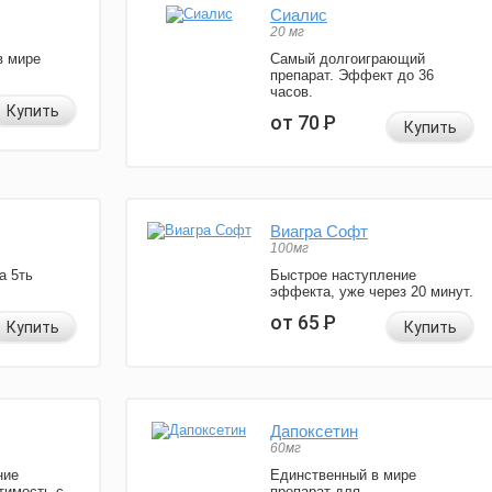
Сиалис
20 мг
в мире
Самый долгоиграющий
препарат. Эффект до 36
часов.
Купить
от 70
Р
Купить
Виагра Софт
100мг
а 5ть
Быстрое наступление
эффекта, уже через 20 минут.
от 65
Р
Купить
Купить
Дапоксетин
60мг
ние
Единственный в мире
тимость с
препарат для