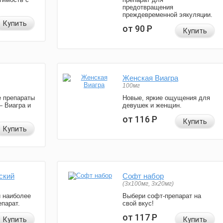
предотвращения
преждевременной эякуляции.
Купить
от 90
Р
Купить
Женская Виагра
100мг
 препараты
Новые, яркие ощущения для
— Виагра и
девушек и женщин.
от 116
Р
Купить
Купить
ский
Софт набор
(3x100мг, 3x20мг)
и наиболее
Выбери софт-препарат на
парат.
свой вкус!
от 117
Р
Купить
Купить