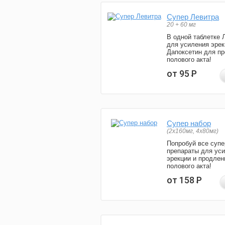
Супер Левитра
20 + 60 мг
В одной таблетке 
для усиления эрек
Дапоксетин для п
полового акта!
от 95
Р
Супер набор
(2х160мг, 4х80мг)
Попробуй все супе
препараты для ус
эрекции и продлен
полового акта!
от 158
Р