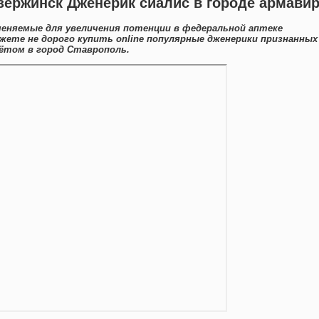
дзержинск Дженерик сиалис в городе армави
еняемые для увеличения потенции в федеральной аптеке
жете не дорого купить online популярные дженерики признанных
ётом в город Ставрополь.