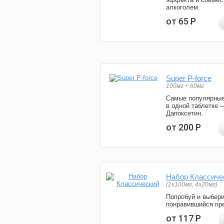
алкоголем.
от 65
Р
Super P-force
100мг + 60мг
Самые популярные
в одной таблетке 
Дапоксетин.
от 200
Р
Набор Классиче
(2x100мг, 4x20мг)
Попробуй и выбер
понравившийся пре
от 117
Р