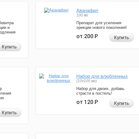
Аванафил
100 мг
Левитра
Препарат для усиления
ции и
эрекции нового поколения!
родления
от 200
Р
Купить
Купить
Набор для влюбленных
(10х100 мг)
р
Набор для двоих, добавь
иления
страсти в постель!
ия
от 120
Р
Купить
Купить