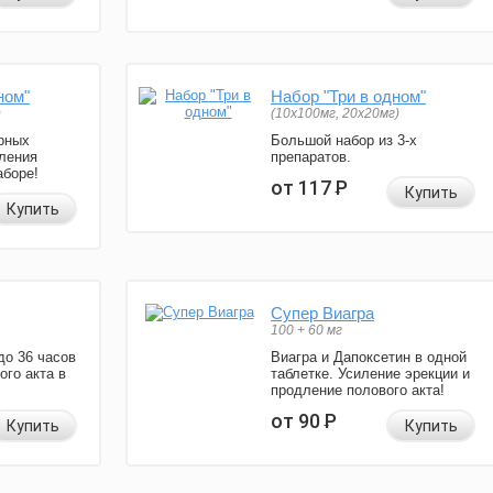
ном"
Набор "Три в одном"
)
(10x100мг, 20x20мг)
рных
Большой набор из 3-х
ления
препаратов.
аборе!
от 117
Р
Купить
Купить
Супер Виагра
100 + 60 мг
до 36 часов
Виагра и Дапоксетин в одной
ого акта в
таблетке. Усиление эрекции и
продление полового акта!
от 90
Р
Купить
Купить