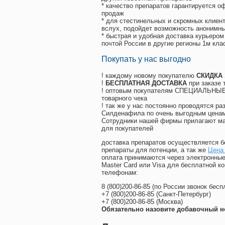
* качество препаратов гарантируется 
продаж
* для стестинельных и скромных клиент
вслух, подойдет возможность анонимны
* быстрая и удобная доставка курьером
почтой России в другие регионы 1м кла
Покупать у нас выгодно
! каждому новому покупателю
СКИДКА
!
БЕСПЛАТНАЯ ДОСТАВКА
при заказе 
! оптовым покупателям СПЕЦИАЛЬНЫЕ 
товарного чека
! так же у нас постоянно проводятся 
Силденафила по очень выгодным ценам
Cотрудники нашей фирмы прилагают ма
для покупателей
доставка препаратов осуществляется б
препараты для потенции, а так же
Цена
оплата принимаются через электронные
Master Card или Visa для бесплатной 
телефонам:
8
(800
)200-86-85
(
по России звонок бесп
+7
(800
)200-86-85
(
Санкт-Петербург)
+7
(800
)200-86-85
(
Москва)
Обязательно назовите добавочный н