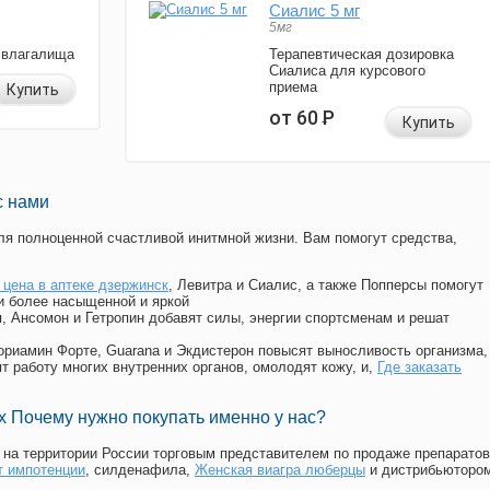
Сиалис 5 мг
5мг
 влагалища
Терапевтическая дозировка
Сиалиса для курсового
приема
Купить
от 60
Р
Купить
с нами
я полноценной счастливой инитмной жизни. Вам помогут средства,
 цена в аптеке дзержинск
, Левитра и Сиалис, а также Попперсы помогут
и более насыщенной и яркой
п, Ансомон и Гетропин добавят силы, энергии спортсменам и решат
, Мориамин Форте, Guarana и Экдистерон повысят выносливость организма,
т работу многих внутренних органов, омолодят кожу, и,
Где заказать
 Почему нужно покупать именно у нас?
на территории России торговым представителем по продаже препаратов
т импотенции
, силденафила
,
Женская виагра люберцы
и дистрибьюторо