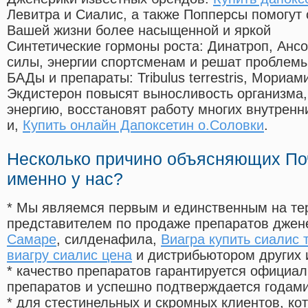
Левитра и Сиалис, а также Попперсы помогут
Вашей жизни более насыщенной и яркой
Синтетические гормоны роста
: Динатроп, Анс
силы, энергии спортсменам и решат проблем
БАДы и препараты:
Tribulus terrestris, Мориа
Экдистерон повысят выносливость организма,
энергию, восстановят работу многих внутренн
и,
Купить онлайн Дапоксетин о.Соловки
.
Несколько причино объясняющих По
именно у нас?
* Мы являемся первым и единственным на те
представителем по продаже препаратов дже
Самаре
, силденафила
,
Виагра купить сиалис 
виагру сиалис цена
и дистрибьютором других 
* качество препаратов гарантируется офици
препаратов и успешно подтверждается годам
* для стестинельных и скромных клиентов, ко