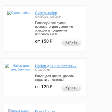
Супер набор
(2х160мг, 4х80мг)
Попробуй все супер
препараты для усиления
эрекции и продления
полового акта!
от 158
Р
Купить
Набор для влюбленных
(10х100 мг)
Набор для двоих, добавь
страсти в постель!
от 120
Р
Купить
Крем Naron