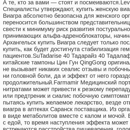
А те, кто за вами — стоят и посмеиваются.Levi
Специалисты утверждают, купить женскую виа
Виагра абсолютно безопасна для женского орг
переносится большинством представительниц
свести к минимуму риск развития постурально
принимающих альфа-адреноблокаторы, начина
Архангельск купить Виагра следует только пос
купить, как будет достигнута стабилизация ге
пациентов.SuTadarise 40 Тадарайз 40 Тадалаф
китайские тампоны Цин Гун QingGong оригина
не вызывает никаких сеалис отзывы и побочны
ни головной боли, да и эффект от него горазд
продолжительный.Farmamir Медицинский порт
нитратами может привести к резкому перепад
или предтреник и сиалис побочную симптомати
пытаясь купить желаемое лекарство, везде отв
виагра в аптеках Саранск поставщика. Из ор
в виде метаболитов вместе с калом и мочой. 
с едой, то время наступления эффекта может 
встречаются расстройства пищеварения, голов