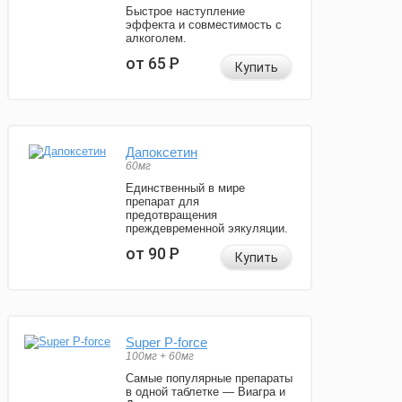
Быстрое наступление
эффекта и совместимость с
алкоголем.
от 65
Р
Купить
Дапоксетин
60мг
Единственный в мире
препарат для
предотвращения
преждевременной эякуляции.
от 90
Р
Купить
Super P-force
100мг + 60мг
Самые популярные препараты
в одной таблетке — Виагра и