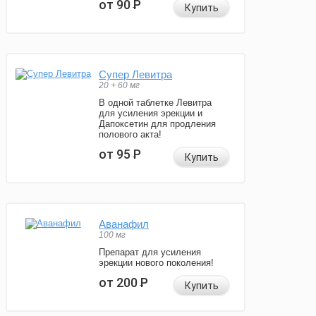
от 90
Р
Купить
Супер Левитра
20 + 60 мг
В одной таблетке Левитра
для усиления эрекции и
Дапоксетин для продления
полового акта!
от 95
Р
Купить
Аванафил
100 мг
Препарат для усиления
эрекции нового поколения!
от 200
Р
Купить