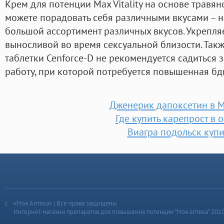
Крем для потенции Max Vitality на основе травян
можете порадовать себя различными вкусами – 
большой ассортимент различных вкусов. Укрепляе
выносливой во время сексуальной близости. Так
таблетки Cenforce-D не рекомендуется садиться з
работу, при которой потребуется повышенная бд
Дженерик дапоксетин в 
Где купить карепрост в 
Виагра подольск купи
«Моя Аптека» | Все права защищены
Интернет-магазин препаратов для повышения потенции “Моя аптека” 201