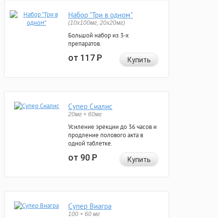
Набор "Три в одном"
(10x100мг, 20x20мг)
Большой набор из 3-х
препаратов.
от 117
Р
Купить
Супер Сиалис
20мг + 60мг
Усиление эрекции до 36 часов и
продление полового акта в
одной таблетке.
от 90
Р
Купить
Супер Виагра
100 + 60 мг