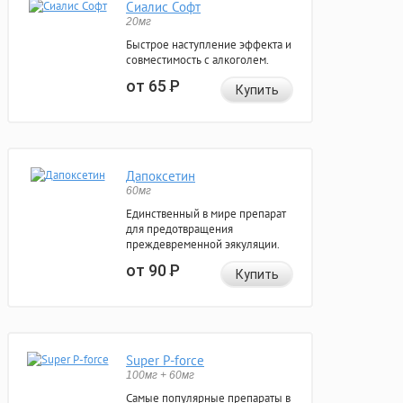
Сиалис Софт
20мг
Быстрое наступление эффекта и
совместимость с алкоголем.
от 65
Р
Купить
Дапоксетин
60мг
Единственный в мире препарат
для предотвращения
преждевременной эякуляции.
от 90
Р
Купить
Super P-force
100мг + 60мг
Самые популярные препараты в