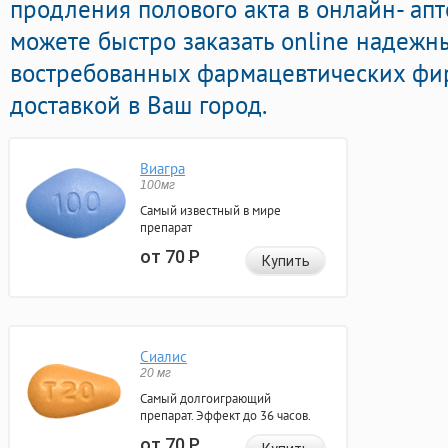
продления полового акта в онлайн- апт
можете быстро заказать online надежн
востребованных фармацевтических фир
доставкой в Ваш город.
Виагра
100мг
Самый известный в мире
препарат
от 70
Р
Купить
Сиалис
20 мг
Самый долгоиграющий
препарат. Эффект до 36 часов.
от 70
Р