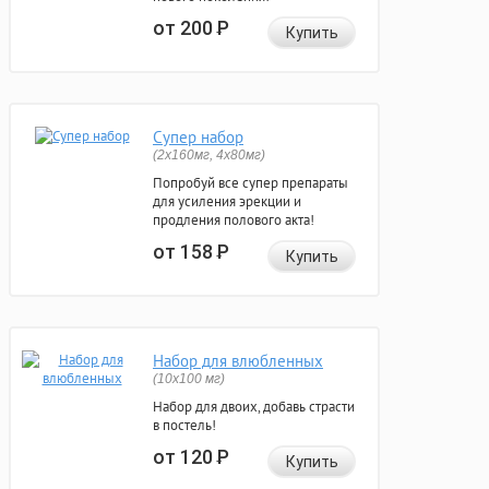
от 200
Р
Купить
Супер набор
(2х160мг, 4х80мг)
Попробуй все супер препараты
для усиления эрекции и
продления полового акта!
от 158
Р
Купить
Набор для влюбленных
(10х100 мг)
Набор для двоих, добавь страсти
в постель!
от 120
Р
Купить