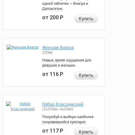
одной таблетке — Виагра и
Дапоксетин.
от 200
Р
Купить
Женская Виагра
100мг
Новые, яркие ощущения для
девушек и женщин.
от 116
Р
Купить
Набор Классический
(2x100мг, 4x20мг)
Попробуй и выбери наиболее
понравившийся препарат.
от 117
Р
Купить