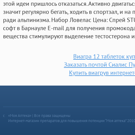
этой идеи пришлось отказаться. Активно двигатьс
значит регулярно бегать, ходить в спортзал, и на
ради альпинизма. Набор Ловелас Цена: Спрей STU
софт в Барнауле E-mail для получения промокод
вещества стимулируют выделение тестостерона и
Виагра 12 таблеток ку
Заказать почтой Сиалис П
Купить виагрув интернет
«Моя Аптека» | Все права защищены
Интернет-магазин препаратов для повышения потенции “Моя аптека” 201