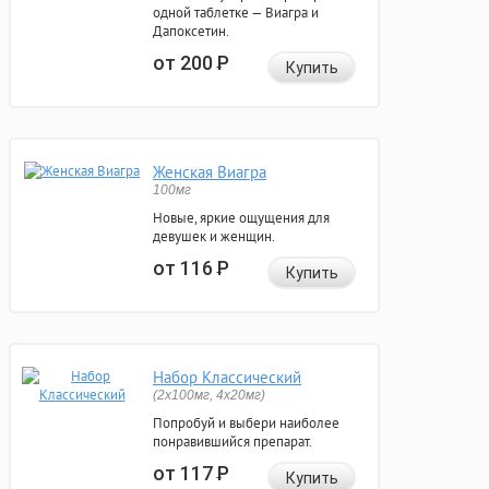
одной таблетке — Виагра и
Дапоксетин.
от 200
Р
Купить
Женская Виагра
100мг
Новые, яркие ощущения для
девушек и женщин.
от 116
Р
Купить
Набор Классический
(2x100мг, 4x20мг)
Попробуй и выбери наиболее
понравившийся препарат.
от 117
Р
Купить