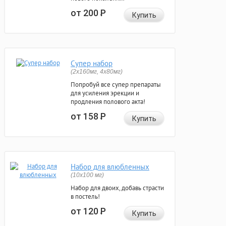
от 200
Р
Купить
Супер набор
(2х160мг, 4х80мг)
Попробуй все супер препараты
для усиления эрекции и
продления полового акта!
от 158
Р
Купить
Набор для влюбленных
(10х100 мг)
Набор для двоих, добавь страсти
в постель!
от 120
Р
Купить