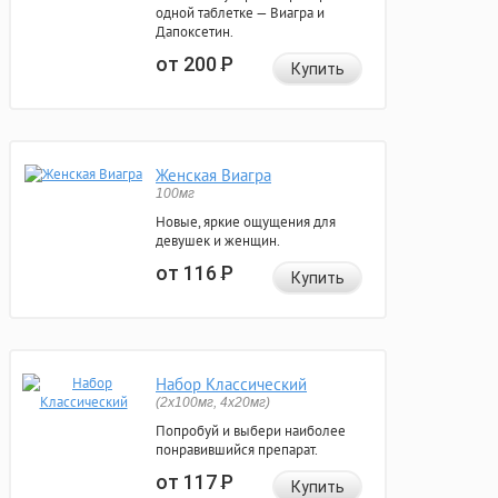
одной таблетке — Виагра и
Дапоксетин.
от 200
Р
Купить
Женская Виагра
100мг
Новые, яркие ощущения для
девушек и женщин.
от 116
Р
Купить
Набор Классический
(2x100мг, 4x20мг)
Попробуй и выбери наиболее
понравившийся препарат.
от 117
Р
Купить