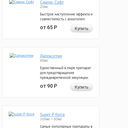
Сиалис Софт
20мг
Быстрое наступление эффекта и
совместимость с алкоголем.
от 65
Р
Купить
Дапоксетин
60мг
Единственный в мире препарат
для предотвращения
преждевременной эякуляции.
от 90
Р
Купить
Super P-force
100мг + 60мг
Самые популярные препараты в