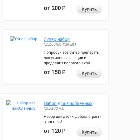
от 200
Р
Купить
Супер набор
(2х160мг, 4х80мг)
Попробуй все супер препараты
для усиления эрекции и
продления полового акта!
от 158
Р
Купить
Набор для влюбленных
(10х100 мг)
Набор для двоих, добавь страсти
в постель!
от 120
Р
Купить