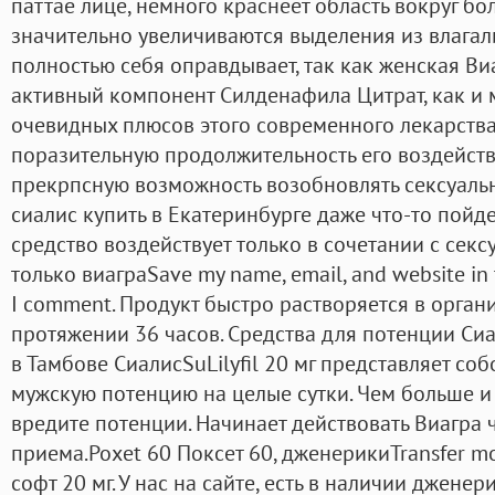
паттае лице, немного краснеет область вокруг бо
значительно увеличиваются выделения из влагал
полностью себя оправдывает, так как женская Ви
активный компонент Силденафила Цитрат, как и 
очевидных плюсов этого современного лекарства
поразительную продолжительность его воздейств
прекрпсную возможность возобновлять сексуальн
сиалис купить в Екатеринбурге даже что-то пойде
средство воздействует только в сочетании с сек
только виаграSave my name, email, and website in t
I comment. Продукт быстро растворяется в органи
протяжении 36 часов. Средства для потенции Си
в Тамбове СиалисSuLilyfil 20 мг представляет со
мужскую потенцию на целые сутки. Чем больше и 
вредите потенции. Начинает действовать Виагра 
приема.Poxet 60 Поксет 60, дженерикиTransfer mo
софт 20 мг. У нас на сайте, есть в наличии джене