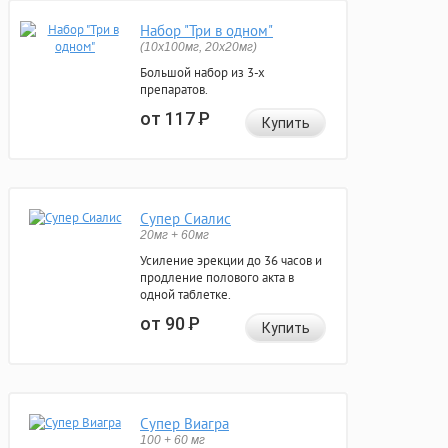
Набор "Три в одном"
(10x100мг, 20x20мг)
Большой набор из 3-х
препаратов.
от 117
Р
Купить
Супер Сиалис
20мг + 60мг
Усиление эрекции до 36 часов и
продление полового акта в
одной таблетке.
от 90
Р
Купить
Супер Виагра
100 + 60 мг