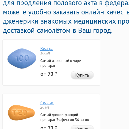
для продления полового акта в федерал
можете удобно заказать онлайн качес
дженерики знакомых медицинских про
доставкой самолётом в Ваш город.
Виагра
100мг
Самый известный в мире
препарат
от 70
Р
Купить
Сиалис
20 мг
Самый долгоиграющий
препарат. Эффект до 36 часов.
от 70
Р