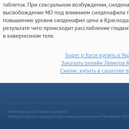
таблеток. При сексуальном возбуждении, силден
высвобождение NO под влиянием силденафила п
повышению уровня силденафил цена в Краснодар
результате чего происходит расслабление гладк
в кавернозном теле.
Super p force купить в У
Заказать онлайн Левитра 
Сиалис купить в саратове в
«Моя Аптека» | Все права защищены
Интернет-магазин препаратов для повышения потенции “Моя аптека” 201