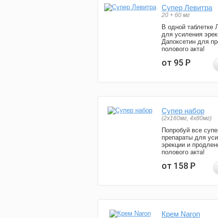
Супер Левитра
20 + 60 мг
В одной таблетке 
для усиления эрек
Дапоксетин для п
полового акта!
от 95
Р
Супер набор
(2х160мг, 4х80мг)
Попробуй все супе
препараты для ус
эрекции и продлен
полового акта!
от 158
Р
Крем Naron