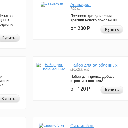
Аванафил
100 мг
Левитра
Препарат для усиления
ции и
эрекции нового поколения!
родления
от 200
Р
Купить
Купить
Набор для влюбленных
(10х100 мг)
р
Набор для двоих, добавь
иления
страсти в постель!
ия
от 120
Р
Купить
Купить
Сиалис 5 мг