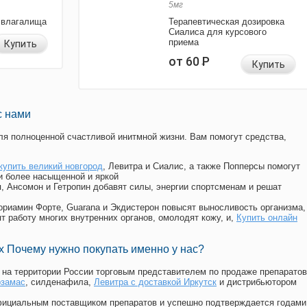
5мг
 влагалища
Терапевтическая дозировка
Сиалиса для курсового
приема
Купить
от 60
Р
Купить
с нами
я полноценной счастливой инитмной жизни. Вам помогут средства,
купить великий новгород
, Левитра и Сиалис, а также Попперсы помогут
и более насыщенной и яркой
п, Ансомон и Гетропин добавят силы, энергии спортсменам и решат
, Мориамин Форте, Guarana и Экдистерон повысят выносливость организма,
т работу многих внутренних органов, омолодят кожу, и,
Купить онлайн
 Почему нужно покупать именно у нас?
на территории России торговым представителем по продаже препаратов
рзамас
, силденафила
,
Левитра с доставкой Иркутск
и дистрибьютором
официальным поставщиком препаратов и успешно подтверждается годами