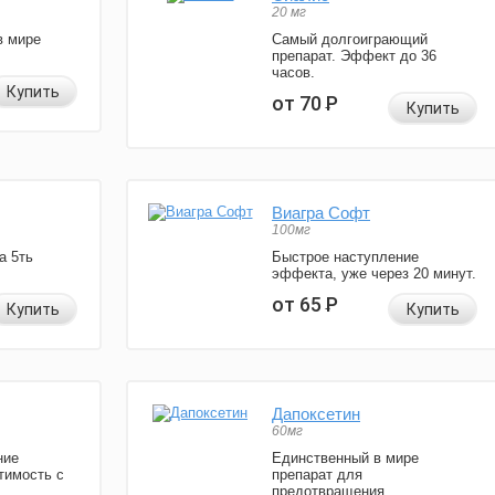
20 мг
в мире
Самый долгоиграющий
препарат. Эффект до 36
часов.
Купить
от 70
Р
Купить
Виагра Софт
100мг
а 5ть
Быстрое наступление
эффекта, уже через 20 минут.
от 65
Р
Купить
Купить
Дапоксетин
60мг
ние
Единственный в мире
тимость с
препарат для
предотвращения