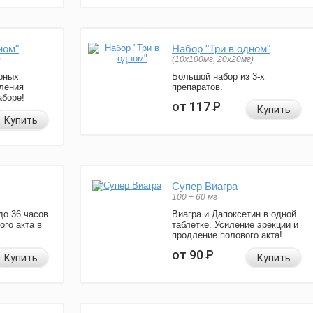
ном"
Набор "Три в одном"
)
(10x100мг, 20x20мг)
рных
Большой набор из 3-х
ления
препаратов.
аборе!
от 117
Р
Купить
Купить
Супер Виагра
100 + 60 мг
до 36 часов
Виагра и Дапоксетин в одной
ого акта в
таблетке. Усиление эрекции и
продление полового акта!
от 90
Р
Купить
Купить