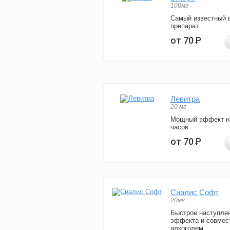
100мг
Самый известный 
препарат
от 70
Р
Левитра
20 мг
Мощный эффект н
часов.
от 70
Р
Сиалис Софт
20мг
Быстрое наступле
эффекта и совмес
алкоголем.