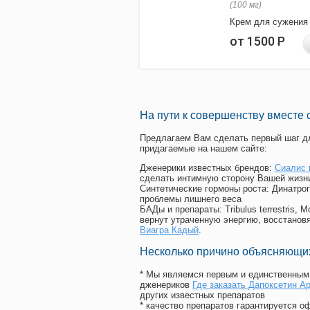
(100 мг)
Крем для сужения
от 1500
Р
На пути к совершенству вместе 
Предлагаем Вам сделать первый шаг дл
придагаемые на нашем сайте:
Дженерики известных брендов:
Сиалис 
сделать интимную сторону Вашей жизн
Синтетические гормоны роста
: Динатро
проблемы лишнего веса
БАДы и препараты:
Tribulus terrestris
вернут утраченную энергию, восстановя
Виагра Кадый
.
Несколько причино объясняющих
* Мы являемся первым и единственным 
дженериков
Где заказать Дапоксетин А
других известных препаратов
* качество препаратов гарантируется 