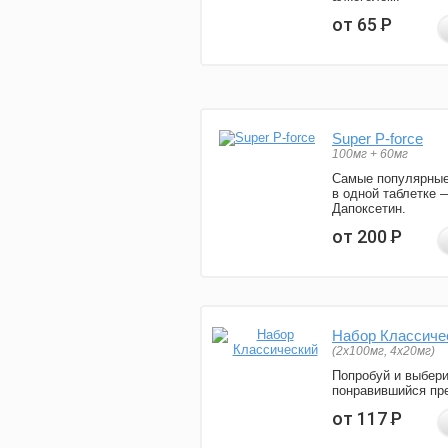
от 65
Р
Super P-force
100мг + 60мг
Самые популярные
в одной таблетке 
Дапоксетин.
от 200
Р
Набор Классиче
(2x100мг, 4x20мг)
Попробуй и выбер
понравившийся пре
от 117
Р