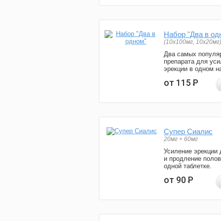
Набор "Два в од
(10x100мг, 10x20мг
Два самых популя
препарата для уси
эрекции в одном н
от 115
Р
Супер Сиалис
20мг + 60мг
Усиление эрекции 
и продление полов
одной таблетке.
от 90
Р