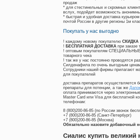
продаж
* для стестинельных и скромных клиент
вслух, подойдет возможность анонимны
* быстрая и удобная доставка курьером
почтой России в другие регионы 1м кла
Покупать у нас выгодно
! каждому новому покупателю
СКИДКА
!
БЕСПЛАТНАЯ ДОСТАВКА
при заказе 
! оптовым покупателям СПЕЦИАЛЬНЫЕ 
товарного чека
! так же у нас постоянно проводятся 
Силденафила по очень выгодным ценам
Cотрудники нашей фирмы прилагают ма
для покупателей
доставка препаратов осуществляется б
препараты для потенции, а так же
Дапо
оплата принимаются через электронные
Master Card или Visa для бесплатной 
телефонам:
8
(800
)200-86-85
(
по России звонок бесп
+7
(800
)200-86-85
(
Санкт-Петербург)
+7
(800
)200-86-85
(
Москва)
Обязательно назовите добавочный н
Сиалис купить великий 