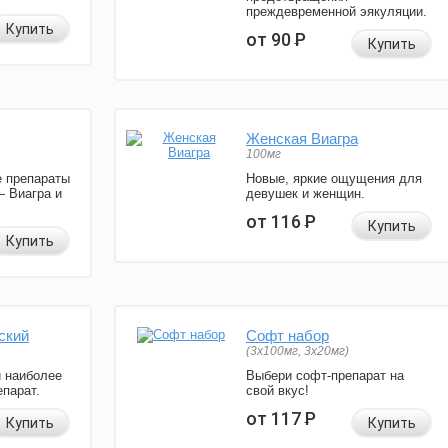
преждевременной эякуляции.
Купить
от 90
Р
Купить
Женская Виагра
100мг
 препараты
Новые, яркие ощущения для
— Виагра и
девушек и женщин.
от 116
Р
Купить
Купить
ский
Софт набор
(3x100мг, 3x20мг)
и наиболее
Выбери софт-препарат на
парат.
свой вкус!
от 117
Р
Купить
Купить