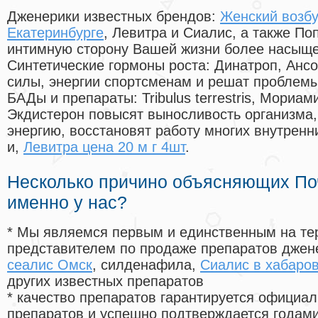
Дженерики известных брендов:
Женский возбу
Екатеринбурге
, Левитра и Сиалис, а также По
интимную сторону Вашей жизни более насыще
Синтетические гормоны роста
: Динатроп, Анс
силы, энергии спортсменам и решат проблем
БАДы и препараты:
Tribulus terrestris, Мориа
Экдистерон повысят выносливость организма,
энергию, восстановят работу многих внутренн
и,
Левитра цена 20 м г 4шт
.
Несколько причино объясняющих По
именно у нас?
* Мы являемся первым и единственным на те
представителем по продаже препаратов дже
сеалис Омск
, силденафила
,
Сиалис в хабаров
других известных препаратов
* качество препаратов гарантируется офици
препаратов и успешно подтверждается годам