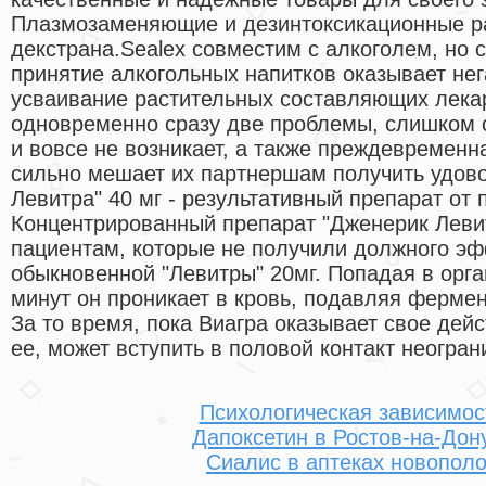
Плазмозаменяющие и дезинтоксикационные р
декстрана.Sealex совместим с алкоголем, но с
принятие алкогольных напитков оказывает нег
усваивание растительных составляющих лека
одновременно сразу две проблемы, слишком с
и вовсе не возникает, а также преждевременн
сильно мешает их партнершам получить удово
Левитра" 40 мг - результативный препарат от
Концентрированный препарат "Дженерик Леви
пациентам, которые не получили должного э
обыкновенной "Левитры" 20мг. Попадая в орг
минут он проникает в кровь, подавляя ферме
За то время, пока Виагра оказывает свое дей
ее, может вступить в половой контакт неогран
Психологическая зависимос
Дапоксетин в Ростов-на-Дон
Сиалис в аптеках новополо