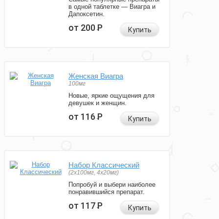
в одной таблетке — Виагра и
Дапоксетин.
от 200
Р
Купить
Женская Виагра
100мг
Новые, яркие ощущения для
девушек и женщин.
от 116
Р
Купить
Набор Классический
(2x100мг, 4x20мг)
Попробуй и выбери наиболее
понравившийся препарат.
от 117
Р
Купить