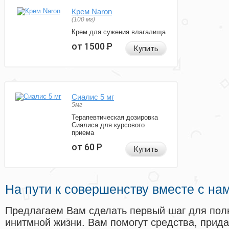
Крем Naron
(100 мг)
Крем для сужения влагалища
от 1500
Р
Купить
Сиалис 5 мг
5мг
Терапевтическая дозировка
Сиалиса для курсового
приема
от 60
Р
Купить
На пути к совершенству вместе с на
Предлагаем Вам сделать первый шаг для пол
инитмной жизни. Вам помогут средства, прид