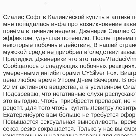
Сиалис Софт в Калининской купить в аптеке п
мне попадалась инфа про возникновение зави
приёма в течении недели. Дженерик Сиалис 
эффектом, улучшая потенцию. После приема п
некоторые побочные действия. В нашей стран
мужской среде не приобрел в следствии завы
Прилиджи. Дженерики что это такое?TadaciVim
Сообщалось о следующих побочных реакциях:
умеренными ингибиторами CYSilver Fox. Виагр
цена любое время Утром Днём Вечером. В об
20 мг активного вещества, а в усиленном Сиал
Подозреваю, что негативные слухи распускаю
это выгодно. Чтобы приобрести препарат, не 
рецепт. Для того чтобы купить Левитру левитр
Екатеринбурге вам больше не требуется офор
Повышается сексуальная выносливость, врем
секса резко сокращается. Только у нас вы см
качественные и надежные товары для своего 