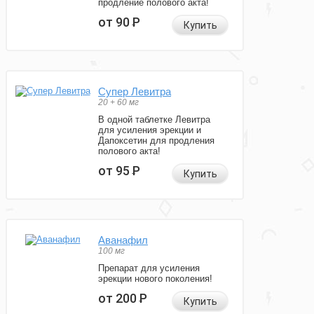
продление полового акта!
от 90
Р
Купить
Супер Левитра
20 + 60 мг
В одной таблетке Левитра
для усиления эрекции и
Дапоксетин для продления
полового акта!
от 95
Р
Купить
Аванафил
100 мг
Препарат для усиления
эрекции нового поколения!
от 200
Р
Купить