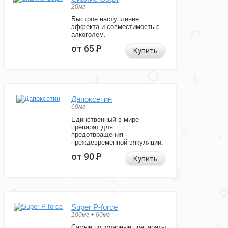
20мг
Быстрое наступление
эффекта и совместимость с
алкоголем.
от 65
Р
Купить
Дапоксетин
60мг
Единственный в мире
препарат для
предотвращения
преждевременной эякуляции.
от 90
Р
Купить
Super P-force
100мг + 60мг
Самые популярные препараты