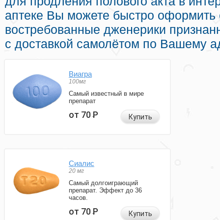
для продления полового акта в интер
аптеке Вы можете быстро оформить
востребованные дженерики признан
с доставкой самолётом по Вашему а
Виагра
100мг
Самый известный в мире
препарат
от 70
Р
Купить
Сиалис
20 мг
Самый долгоиграющий
препарат. Эффект до 36
часов.
от 70
Р
Купить