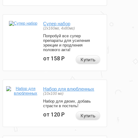
Супер набор
(2х160мг, 4х80мг)
Попробуй все супер
препараты для усиления
эрекции и продления
полового акта!
от 158
Р
Купить
Набор для влюбленных
(10х100 мг)
Набор для двоих, добавь
страсти в постель!
от 120
Р
Купить