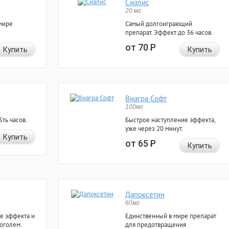
Сиалис
20 мг
мире
Самый долгоиграющий
препарат. Эффект до 36 часов.
от 70
Р
Купить
Купить
Виагра Софт
100мг
ть часов.
Быстрое наступление эффекта,
уже через 20 минут.
Купить
от 65
Р
Купить
Дапоксетин
60мг
е эффекта и
Единственный в мире препарат
коголем.
для предотвращения