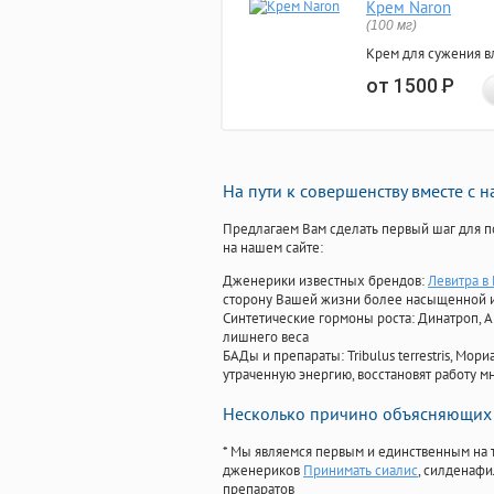
Крем Naron
(100 мг)
Крем для сужения в
от 1500
Р
На пути к совершенству вместе с 
Предлагаем Вам сделать первый шаг для п
на нашем сайте:
Дженерики известных брендов:
Левитра в
сторону Вашей жизни более насыщенной 
Синтетические гормоны роста
: Динатроп, 
лишнего веса
БАДы и препараты:
Tribulus terrestris, М
утраченную энергию, восстановят работу мн
Несколько причино объясняющих 
* Мы являемся первым и единственным на 
дженериков
Принимать сиалис
, силденафи
препаратов