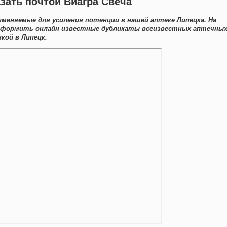
зать почтой Виагра Свеча
меняемые для усиления потенции в нашей аптеке Липецка. На
оформить онлайн известные дубликаты всеизвестных аптечны
кой в Липецк.