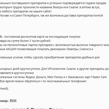
циальным поставщиком препаратов и успешно подтверждается годами продаж
 которым трудно произнести название Виагра или Сиалис в аптеке вслух,
 любого препаратан на нашем сайте!
Москве и в Санкт-Петербурге, так же возможна доставка препаратов почтой
- постоянная дисконтная карта на последующие покупки
0%
овара на сумму более 5 тысяч рублей
 на мелкооптовые партии препарата с возможностью выписки товарного чек
личные АКЦИИ позволяющие покупать дженерики Левитры, Сиалиса и
мальные усилия, чтобы сделать приобретение препаратов удобным для
ыходных дней круглосуточно. Для VIP клиентов: Сиалис и другие препараты дл
тавляются круглосуточно
атежные системы Яндекс Деньги, Web Money и с банковских карт Master Card
юбое время можно обратиться
»
по многоканальным телефонам:
тный),
омер: 3533