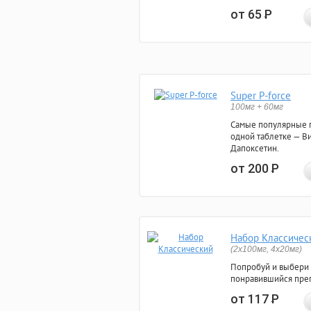
от 65
Р
Super P-force
100мг + 60мг
Самые популярные 
одной таблетке — Ви
Дапоксетин.
от 200
Р
Набор Классичес
(2x100мг, 4x20мг)
Попробуй и выбери
понравившийся преп
от 117
Р