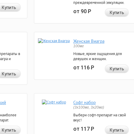
преждевременной эякуляции.
Купить
от 90
Р
Купить
Женская Виагра
100мг
препараты в
Новые, яркие ощущения для
агра и
девушек и женщин.
от 116
Р
Купить
Купить
кий
Софт набор
(3x100мг, 3x20мг)
 наиболее
Выбери софт-препарат на свой
арат.
вкус!
от 117
Р
Купить
Купить