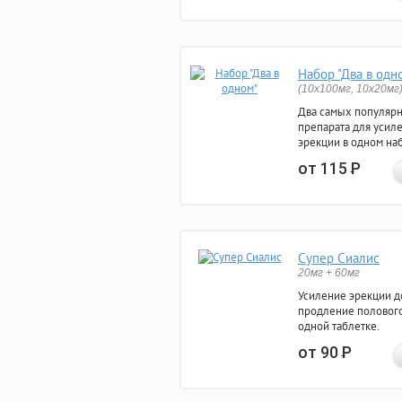
Набор "Два в одн
(10x100мг, 10x20мг
Два самых популяр
препарата для усил
эрекции в одном на
от 115
Р
Супер Сиалис
20мг + 60мг
Усиление эрекции до
продление полового
одной таблетке.
от 90
Р