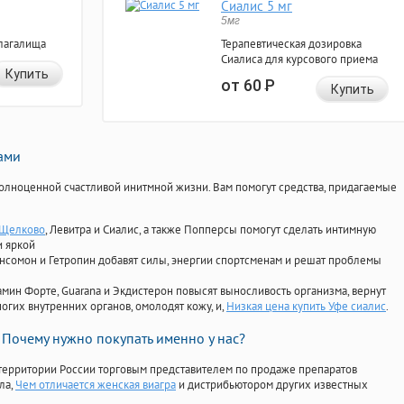
Сиалис 5 мг
5мг
лагалища
Терапевтическая дозировка
Сиалиса для курсового приема
Купить
от 60
Р
Купить
нами
олноценной счастливой инитмной жизни. Вам помогут средства, придагаемые
 Щелково
, Левитра и Сиалис, а также Попперсы помогут сделать интимную
и яркой
Ансомон и Гетропин добавят силы, энергии спортсменам и решат проблемы
ориамин Форте, Guarana и Экдистерон повысят выносливость организма, вернут
огих внутренних органов, омолодят кожу, и,
Низкая цена купить Уфе сиалис
.
Почему нужно покупать именно у нас?
территории России торговым представителем по продаже препаратов
ла
,
Чем отличается женская виагра
и дистрибьютором других известных