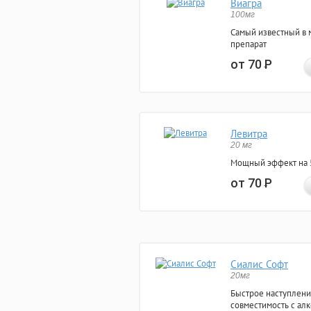
Виагра
100мг
Самый известный в 
препарат
от 70
Р
Левитра
20 мг
Мощный эффект на 5
от 70
Р
Сиалис Софт
20мг
Быстрое наступлени
совместимость с ал