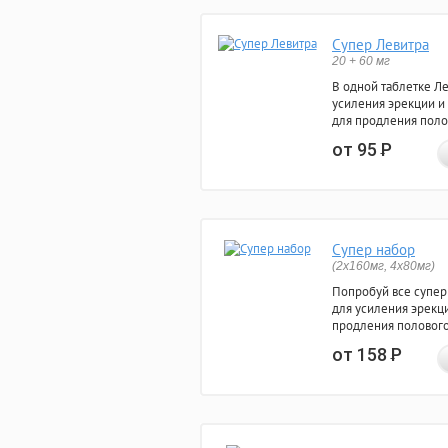
Супер Левитра
20 + 60 мг
В одной таблетке Л
усиления эрекции и
для продления поло
от 95
Р
Супер набор
(2х160мг, 4х80мг)
Попробуй все супер
для усиления эрекц
продления полового
от 158
Р