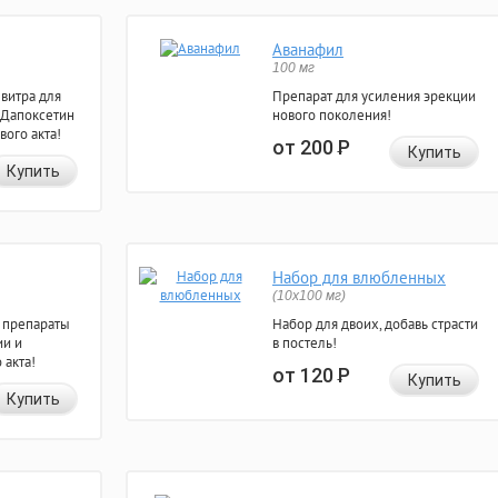
Аванафил
100 мг
евитра для
Препарат для усиления эрекции
 Дапоксетин
нового поколения!
вого акта!
от 200
Р
Купить
Купить
Набор для влюбленных
(10х100 мг)
 препараты
Набор для двоих, добавь страсти
ии и
в постель!
 акта!
от 120
Р
Купить
Купить