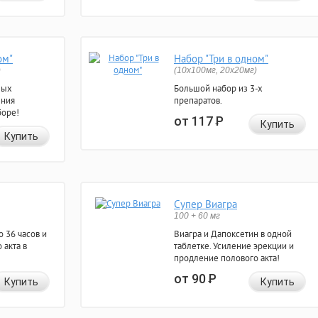
ом"
Набор "Три в одном"
)
(10x100мг, 20x20мг)
ных
Большой набор из 3-х
ения
препаратов.
боре!
от 117
Р
Купить
Купить
Супер Виагра
100 + 60 мг
 36 часов и
Виагра и Дапоксетин в одной
 акта в
таблетке. Усиление эрекции и
продление полового акта!
от 90
Р
Купить
Купить