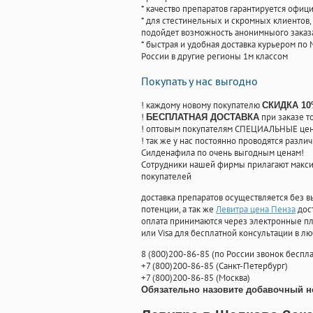
* качество препаратов гарантируется офи
* для стестинельных и скромных клиентов,
подойдет возможность анонимныого заказа
* быстрая и удобная доставка курьером по 
России в другие регионы 1м классом
Покупать у нас выгодно
! каждому новому покупателю
СКИДКА 1
!
при заказе т
БЕСПЛАТНАЯ ДОСТАВКА
! оптовым покупателям СПЕЦИАЛЬНЫЕ цены
! так же у нас постоянно проводятся раз
Силденафила по очень выгодным ценам!
Cотрудники нашей фирмы прилагают макси
покупателей
доставка препаратов осуществляется без в
потенции, а так же
Левитра цена Пенза
дос
оплата принимаются через электронные пл
или Visa для бесплатной консультации в л
8
(800
)200-86-85
(
по России звонок беспла
+7
(800
)200-86-85
(
Санкт-Петербург)
+7
(800
)200-86-85
(
Москва)
Обязательно назовите добавочный н