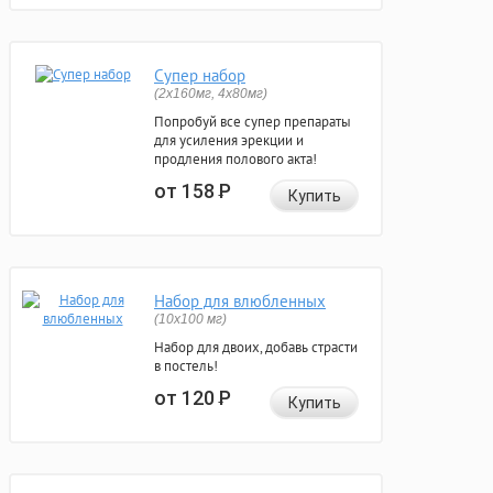
Супер набор
(2х160мг, 4х80мг)
Попробуй все супер препараты
для усиления эрекции и
продления полового акта!
от 158
Р
Купить
Набор для влюбленных
(10х100 мг)
Набор для двоих, добавь страсти
в постель!
от 120
Р
Купить