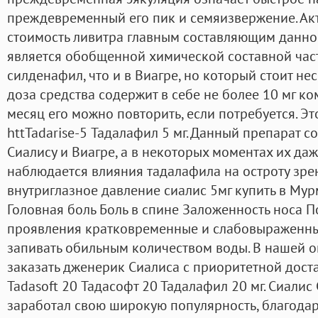
преждевременный его пик и семяизвержение. Ак
стоимость ливитра главным составляющим данно
является обобщенной химической составной част
силденафил, что и в Виагре, но который стоит не
доза средства содержит в себе не более 10 мг к
месяц его можно повторить, если потребуется. Эт
httTadarise-5 Тадалафил 5 мг. Данный препарат 
Сиалису и Виагре, а в некоторых моментах их даж
наблюдается влияния тадалафила на остроту зре
внутриглазное давление сиалис 5мг купить в Мур
Головная боль Боль в спине Заложенность носа 
проявления кратковременные и слабовыраженны
запивать обильным количеством воды. В нашей 
заказать дженерик Сиалиса с приоритетной доста
Tadasoft 20 Тадасофт 20 Тадалафил 20 мг. Сиалис
заработал свою широкую популярность, благода