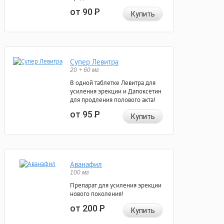
от 90
Р
Купить
Супер Левитра
20 + 60 мг
В одной таблетке Левитра для
усиления эрекции и Дапоксетин
для продления полового акта!
от 95
Р
Купить
Аванафил
100 мг
Препарат для усиления эрекции
нового поколения!
от 200
Р
Купить