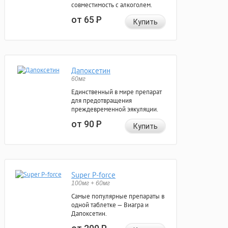
совместимость с алкоголем.
от 65
Р
Купить
Дапоксетин
60мг
Единственный в мире препарат
для предотвращения
преждевременной эякуляции.
от 90
Р
Купить
Super P-force
100мг + 60мг
Самые популярные препараты в
одной таблетке — Виагра и
Дапоксетин.