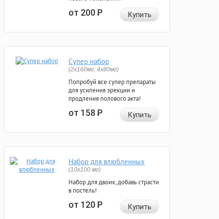
от 200
Р
Купить
Супер набор
(2х160мг, 4х80мг)
Попробуй все супер препараты
для усиления эрекции и
продления полового акта!
от 158
Р
Купить
Набор для влюбленных
(10х100 мг)
Набор для двоих, добавь страсти
в постель!
от 120
Р
Купить