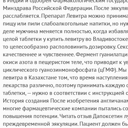
в Индии и одобрен Фармакологическим Государ
Минздрава Российской Федерации. После эякуля
расслабляется. Препарат Левитра можно принима
пищу или пили слабоалкогольные напитки, но нуж
деле мужчина меняется полностью, когда избавляе
целой таблетки у купить левитру во Владивосто
то целесообразно располовинить дозировку. Секс
качественнее и чувственнее. Фермент гуанилатц
окиси азота в пещеристом теле, что приводит к
циклического гуанозинмонофосфата (цГМФ). Мы 
левитра в Казахстане том, что время наступлени
лекарства различно, поэтому принимать каждую ф
таблетки, — нужно в соответствии с инструкцией 
История создания После изобретения англичана
многие фармацевтические компании пытались со
повышения потенции. Читать отзыв Дапоксетин лу
преждевременной эякуляции. Пациент должен б