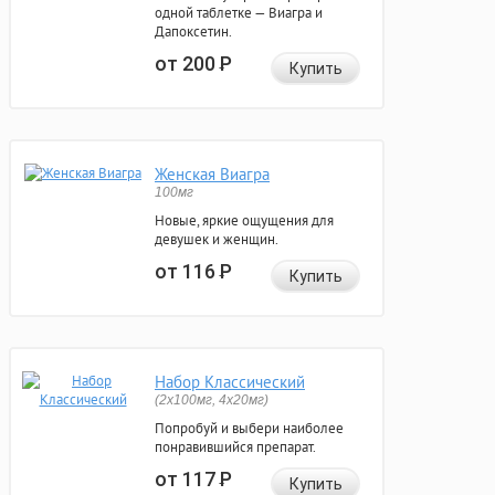
одной таблетке — Виагра и
Дапоксетин.
от 200
Р
Купить
Женская Виагра
100мг
Новые, яркие ощущения для
девушек и женщин.
от 116
Р
Купить
Набор Классический
(2x100мг, 4x20мг)
Попробуй и выбери наиболее
понравившийся препарат.
от 117
Р
Купить