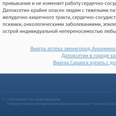
привыкания и не изменяет работу сердечно-сосу
Дапоксетин крайне опасен людям с тяжелыми пат
желудочно-кишечного тракта, сердечно-сосудист
психики, онкологическими заболеваниями, эпиле
острой индивидуальной непереносимостью любых
Виагра аптека звенигород. Анонимно
Дапоксетин в городе ка
Виагра Саранск купить с д
«Моя Аптека» | Все права защищены
Интернет-магазин препаратов для повышения потенции “Моя аптека” 201