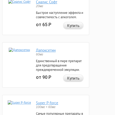
Сиалис Софт
20мг
Быстрое наступление эффекта и
совместимость с алкоголем.
от 65
Р
Купить
Дапоксетин
60мг
Единственный в мире препарат
для предотвращения
преждевременной эякуляции.
от 90
Р
Купить
Super P-force
100мг + 60мг
Самые популярные препараты в