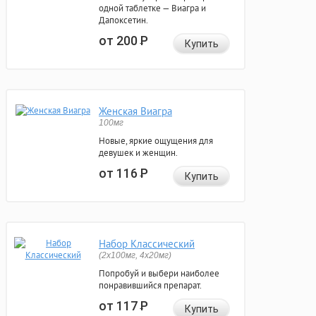
одной таблетке — Виагра и
Дапоксетин.
от 200
Р
Купить
Женская Виагра
100мг
Новые, яркие ощущения для
девушек и женщин.
от 116
Р
Купить
Набор Классический
(2x100мг, 4x20мг)
Попробуй и выбери наиболее
понравившийся препарат.
от 117
Р
Купить