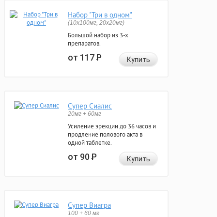
Набор "Три в одном"
(10x100мг, 20x20мг)
Большой набор из 3-х
препаратов.
от 117
Р
Купить
Супер Сиалис
20мг + 60мг
Усиление эрекции до 36 часов и
продление полового акта в
одной таблетке.
от 90
Р
Купить
Супер Виагра
100 + 60 мг