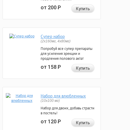
от 200
Р
Купить
Супер набор
(2х160мг, 4х80мг)
Попробуй все супер препараты
для усиления эрекции и
продления полового акта!
от 158
Р
Купить
Набор для влюбленных
(10х100 мг)
Набор для двоих, добавь страсти
в постель!
от 120
Р
Купить