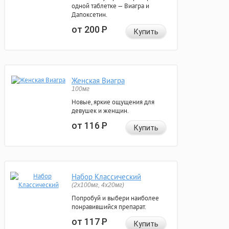
одной таблетке — Виагра и
Дапоксетин.
от 200
Р
Купить
Женская Виагра
100мг
Новые, яркие ощущения для
девушек и женщин.
от 116
Р
Купить
Набор Классический
(2x100мг, 4x20мг)
Попробуй и выбери наиболее
понравившийся препарат.
от 117
Р
Купить