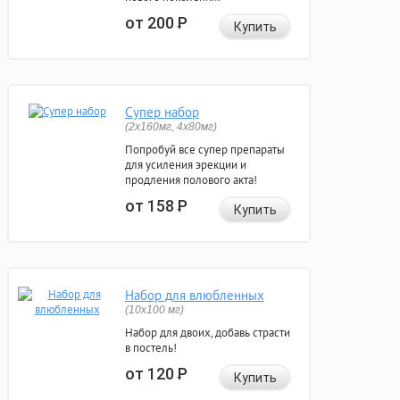
от 200
Р
Купить
Супер набор
(2х160мг, 4х80мг)
Попробуй все супер препараты
для усиления эрекции и
продления полового акта!
от 158
Р
Купить
Набор для влюбленных
(10х100 мг)
Набор для двоих, добавь страсти
в постель!
от 120
Р
Купить