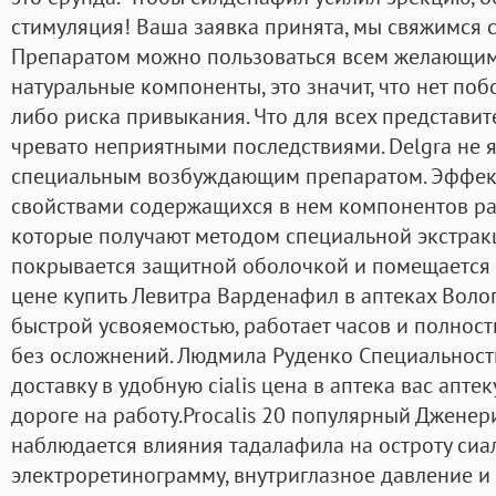
стимуляция! Ваша заявка принята, мы свяжимся 
Препаратом можно пользоваться всем желающим п
натуральные компоненты, это значит, что нет поб
либо риска привыкания. Что для всех представи
чревато неприятными последствиями. Delgra не 
специальным возбуждающим препаратом. Эффек
свойствами содержащихся в нем компонентов ра
которые получают методом специальной экстрак
покрывается защитной оболочкой и помещается в
цене купить Левитра Варденафил в аптеках Вологд
быстрой усвояемостью, работает часов и полнос
без осложнений. Людмила Руденко Специальность
доставку в удобную cialis цена в аптека вас апте
дороге на работу.Procalis 20 популярный Дженери
наблюдается влияния тадалафила на остроту сиал
электроретинограмму, внутриглазное давление и 