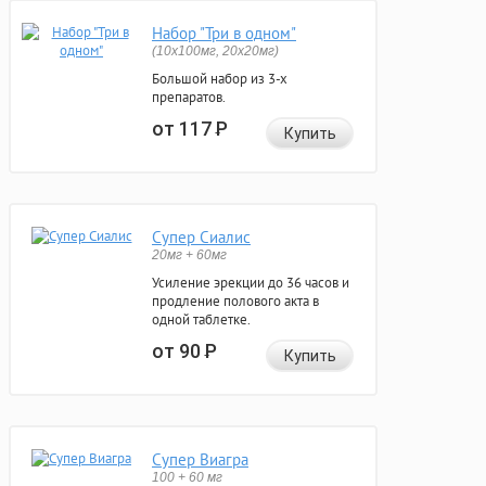
Набор "Три в одном"
(10x100мг, 20x20мг)
Большой набор из 3-х
препаратов.
от 117
Р
Купить
Супер Сиалис
20мг + 60мг
Усиление эрекции до 36 часов и
продление полового акта в
одной таблетке.
от 90
Р
Купить
Супер Виагра
100 + 60 мг