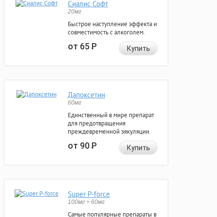
Сиалис Софт
20мг
Быстрое наступление эффекта и
совместимость с алкоголем.
от 65
Р
Купить
Дапоксетин
60мг
Единственный в мире препарат
для предотвращения
преждевременной эякуляции.
от 90
Р
Купить
Super P-force
100мг + 60мг
Самые популярные препараты в