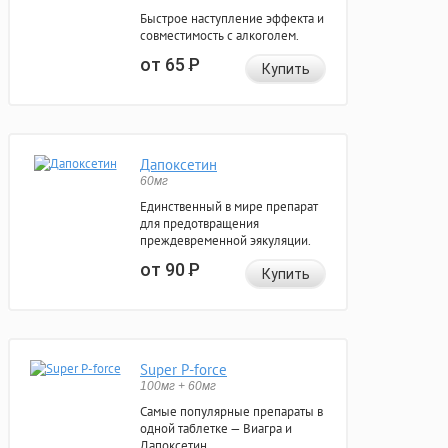
Быстрое наступление эффекта и
совместимость с алкоголем.
от 65
Р
Купить
Дапоксетин
60мг
Единственный в мире препарат
для предотвращения
преждевременной эякуляции.
от 90
Р
Купить
Super P-force
100мг + 60мг
Самые популярные препараты в
одной таблетке — Виагра и
Дапоксетин.