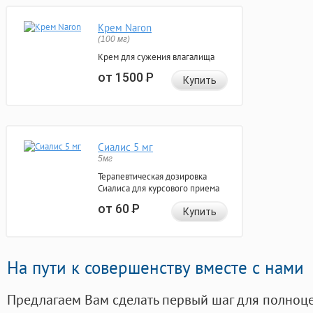
Крем Naron
(100 мг)
Крем для сужения влагалища
от 1500
Р
Купить
Сиалис 5 мг
5мг
Терапевтическая дозировка
Сиалиса для курсового приема
от 60
Р
Купить
На пути к совершенству вместе с нами
Предлагаем Вам сделать первый шаг для полноц