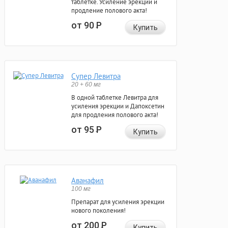
таблетке. Усиление эрекции и
продление полового акта!
от 90
Р
Купить
Супер Левитра
20 + 60 мг
В одной таблетке Левитра для
усиления эрекции и Дапоксетин
для продления полового акта!
от 95
Р
Купить
Аванафил
100 мг
Препарат для усиления эрекции
нового поколения!
от 200
Р
Купить