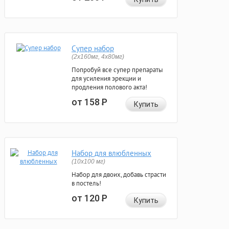
Супер набор
(2х160мг, 4х80мг)
Попробуй все супер препараты
для усиления эрекции и
продления полового акта!
от 158
Р
Купить
Набор для влюбленных
(10х100 мг)
Набор для двоих, добавь страсти
в постель!
от 120
Р
Купить