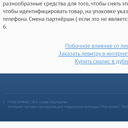
разнообразные средства для того, чтобы снять э
чтобы идентифицировать товар, на упаковке ука
телефона. Смена партнёрши ( если это не являе
6.
Побочное влияние от ле
Заказать левитру в интерне
Купить сиалис в дуб
«Моя Аптека» | Все права защищены
Интернет-магазин препаратов для повышения потенции “Моя аптека” 201