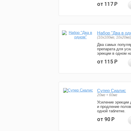
от 117
Р
Набор "Два в од
(10x100мг, 10x20мг
Два самых популя
препарата для уси
эрекции в одном н
от 115
Р
Супер Сиалис
20мг + 60мг
Усиление эрекции 
и продление полов
одной таблетке.
от 90
Р