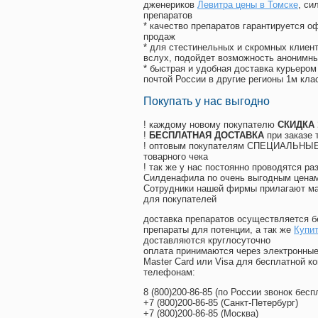
дженериков
Левитра цены в Томске
, с
препаратов
* качество препаратов гарантируется 
продаж
* для стестинельных и скромных клиент
вслух, подойдет возможность анонимны
* быстрая и удобная доставка курьером
почтой России в другие регионы 1м кла
Покупать у нас выгодно
! каждому новому покупателю
СКИДКА
!
БЕСПЛАТНАЯ ДОСТАВКА
при заказе 
! оптовым покупателям СПЕЦИАЛЬНЫЕ 
товарного чека
! так же у нас постоянно проводятся 
Силденафила по очень выгодным ценам
Cотрудники нашей фирмы прилагают ма
для покупателей
доставка препаратов осуществляется б
препараты для потенции, а так же
Купит
доставляются круглосуточно
оплата принимаются через электронные
Master Card или Visa для бесплатной 
телефонам:
8
(800
)200-86-85
(
по России звонок бесп
+7
(800
)200-86-85
(
Санкт-Петербург)
+7
(800
)200-86-85
(
Москва)