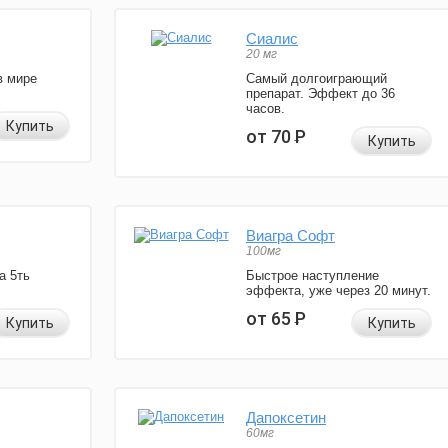
Сиалис
20 мг
в мире
Самый долгоиграющий
препарат. Эффект до 36
часов.
Купить
от 70
Р
Купить
Виагра Софт
100мг
а 5ть
Быстрое наступление
эффекта, уже через 20 минут.
от 65
Р
Купить
Купить
Дапоксетин
60мг