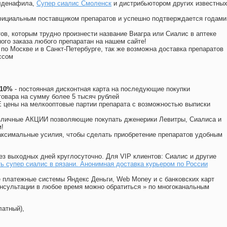
илденафила
,
Супер сиалис Смоленск
и дистрибьютором других известны
официальным поставщиком препаратов и успешно подтверждается годами
ов, которым трудно произнести название Виагра или Сиалис в аптеке
ого заказа любого препаратан на нашем сайте!
 по Москве и в Санкт-Петербурге, так же возможна доставка препаратов
ссом
 10%
- постоянная дисконтная карта на последующие покупки
товара на сумму более 5 тысяч рублей
цены на мелкооптовые партии препарата с возможностью выписки
различные АКЦИИ позволяющие покупать дженерики Левитры, Сиалиса и
!
ксимальные усилия, чтобы сделать приобретение препаратов удобным
ез выходных дней круглосуточно. Для VIP клиентов: Сиалис и другие
ь супер сиалис в рязани. Анонимная доставка курьером по России
 платежные системы Яндекс Деньги, Web Money и с банковских карт
консультации в любое время можно обратиться
»
по многоканальным
латный),