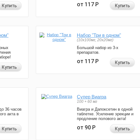
от 117
Р
Купить
Купить
ном"
Набор "Три в одном"
)
(10x100мг, 20x20мг)
рных
Большой набор из 3-х
ления
препаратов.
аборе!
от 117
Р
Купить
Купить
Супер Виагра
100 + 60 мг
до 36 часов
Виагра и Дапоксетин в одной
ого акта в
таблетке. Усиление эрекции и
продление полового акта!
от 90
Р
Купить
Купить