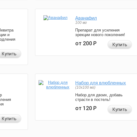
Аванафил
100 мг
Левитра
Препарат для усиления
ции и
эрекции нового поколения!
родления
от 200
Р
Купить
Купить
Набор для влюбленных
(10х100 мг)
р
Набор для двоих, добавь
иления
страсти в постель!
ия
от 120
Р
Купить
Купить