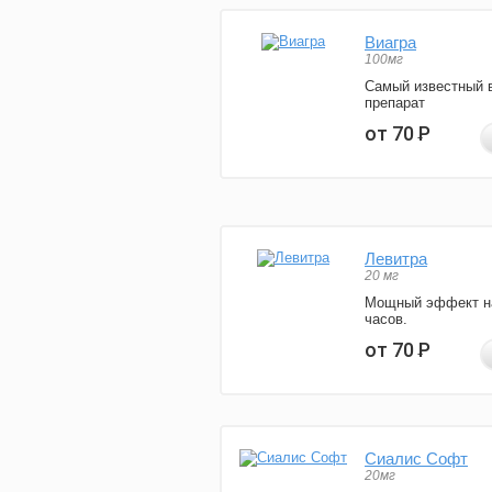
Виагра
100мг
Самый известный 
препарат
от 70
Р
Левитра
20 мг
Мощный эффект н
часов.
от 70
Р
Сиалис Софт
20мг