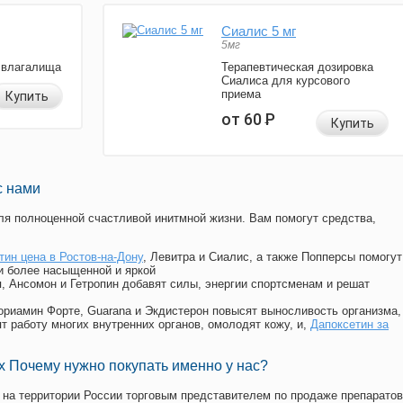
Сиалис 5 мг
5мг
 влагалища
Терапевтическая дозировка
Сиалиса для курсового
приема
Купить
от 60
Р
Купить
с нами
я полноценной счастливой инитмной жизни. Вам помогут средства,
тин цена в Ростов-на-Дону
, Левитра и Сиалис, а также Попперсы помогут
и более насыщенной и яркой
п, Ансомон и Гетропин добавят силы, энергии спортсменам и решат
, Мориамин Форте, Guarana и Экдистерон повысят выносливость организма,
т работу многих внутренних органов, омолодят кожу, и,
Дапоксетин за
 Почему нужно покупать именно у нас?
на территории России торговым представителем по продаже препаратов