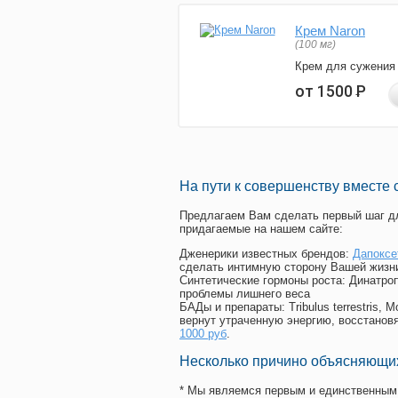
Крем Naron
(100 мг)
Крем для сужения
от 1500
Р
На пути к совершенству вместе 
Предлагаем Вам сделать первый шаг дл
придагаемые на нашем сайте:
Дженерики известных брендов:
Дапоксе
сделать интимную сторону Вашей жизн
Синтетические гормоны роста
: Динатро
проблемы лишнего веса
БАДы и препараты:
Tribulus terrestris
вернут утраченную энергию, восстановя
1000 руб
.
Несколько причино объясняющих
* Мы являемся первым и единственным 