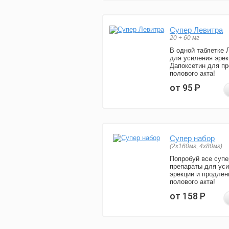
Супер Левитра
20 + 60 мг
В одной таблетке 
для усиления эрек
Дапоксетин для п
полового акта!
от 95
Р
Супер набор
(2х160мг, 4х80мг)
Попробуй все супе
препараты для ус
эрекции и продлен
полового акта!
от 158
Р