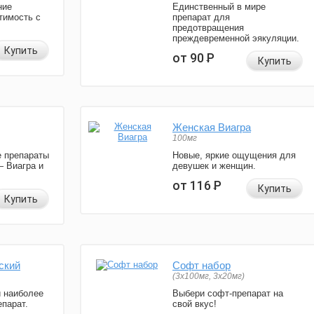
ние
Единственный в мире
тимость с
препарат для
предотвращения
преждевременной эякуляции.
Купить
от 90
Р
Купить
Женская Виагра
100мг
 препараты
Новые, яркие ощущения для
— Виагра и
девушек и женщин.
от 116
Р
Купить
Купить
ский
Софт набор
(3x100мг, 3x20мг)
и наиболее
Выбери софт-препарат на
парат.
свой вкус!