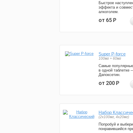
Быстрое наступле
эффекта и совмес
алкоголем.
от 65
Р
Super P-force
100мг + 60мг
Самые популярные
в одной таблетке 
Дапоксетин.
от 200
Р
Набор Классиче
(2x100мг, 4x20мг)
Попробуй и выбер
понравившийся пре