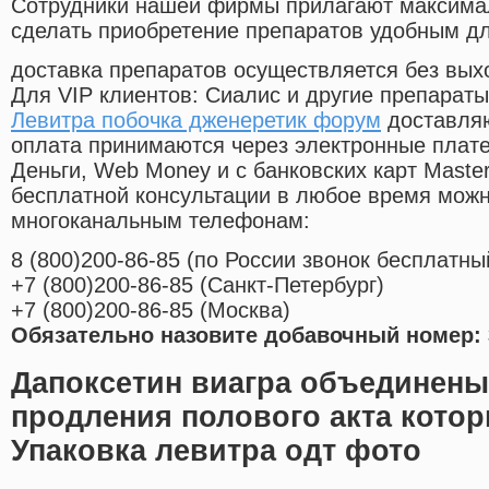
Cотрудники нашей фирмы прилагают максима
сделать приобретение препаратов удобным д
доставка препаратов осуществляется без вых
Для VIP клиентов: Сиалис и другие препараты
Левитра побочка дженеретик форум
доставляю
оплата принимаются через электронные плат
Деньги, Web Money и с банковских карт Master
бесплатной консультации в любое время мож
многоканальным телефонам:
8
(800
)200-86-85
(
по России звонок бесплатны
+7
(800
)200-86-85
(
Санкт-Петербург)
+7
(800
)200-86-85
(
Москва)
Обязательно назовите добавочный номер: 
Дапоксетин виагра объединены
продления полового акта кото
Упаковка левитра одт фото