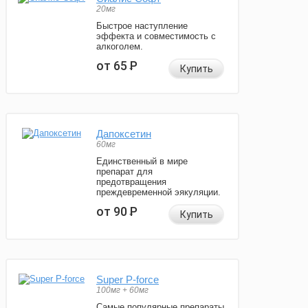
20мг
Быстрое наступление
эффекта и совместимость с
алкоголем.
от 65
Р
Купить
Дапоксетин
60мг
Единственный в мире
препарат для
предотвращения
преждевременной эякуляции.
от 90
Р
Купить
Super P-force
100мг + 60мг
Самые популярные препараты