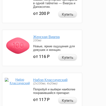
в одной таблетке — Виагра и
Дапоксетин.
от 200
Р
Купить
Женская Виагра
100мг
Новые, яркие ощущения для
девушек и женщин.
от 116
Р
Купить
Набор Классический
(2x100мг, 4x20мг)
Попробуй и выбери наиболее
понравившийся препарат.
от 117
Р
Купить