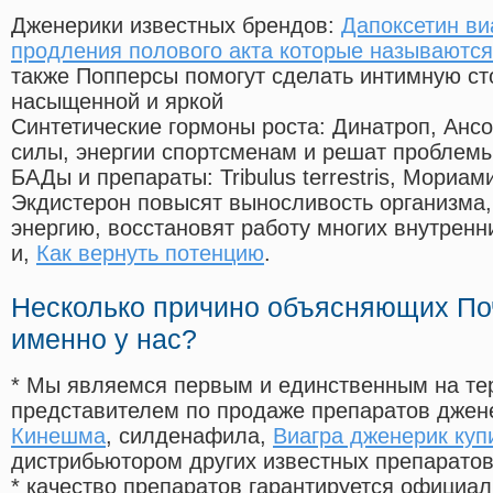
Дженерики известных брендов:
Дапоксетин ви
продления полового акта которые называются
также Попперсы помогут сделать интимную с
насыщенной и яркой
Синтетические гормоны роста
: Динатроп, Анс
силы, энергии спортсменам и решат проблем
БАДы и препараты:
Tribulus terrestris, Мориа
Экдистерон повысят выносливость организма,
энергию, восстановят работу многих внутренн
и,
Как вернуть потенцию
.
Несколько причино объясняющих По
именно у нас?
* Мы являемся первым и единственным на те
представителем по продаже препаратов дже
Кинешма
, силденафила
,
Виагра дженерик куп
дистрибьютором других известных препарато
* качество препаратов гарантируется офици