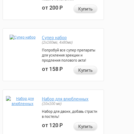
от 200
Р
Купить
Супер набор
(2х160мг, 4х80мг)
Попробуй все супер препараты
для усиления эрекции и
продления полового акта!
от 158
Р
Купить
Набор для влюбленных
(10х100 мг)
Набор для двоих, добавь страсти
в постель!
от 120
Р
Купить