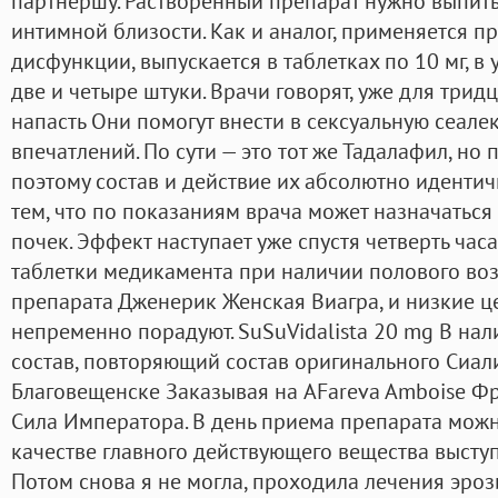
партнершу. Растворенный препарат нужно выпить
интимной близости. Как и аналог, применяется п
дисфункции, выпускается в таблетках по 10 мг, в
две и четыре штуки. Врачи говорят, уже для трид
напасть Они помогут внести в сексуальную сеале
впечатлений. По сути — это тот же Тадалафил, но
поэтому состав и действие их абсолютно идентич
тем, что по показаниям врача может назначаться
почек. Эффект наступает уже спустя четверть час
таблетки медикамента при наличии полового во
препарата Дженерик Женская Виагра, и низкие ц
непременно порадуют. SuSuVidalista 20 mg В нал
состав, повторяющий состав оригинального Сиали
Благовещенске Заказывая на AFareva Amboise Фр
Сила Императора. В день приема препарата можно
качестве главного действующего вещества выступ
Потом снова я не могла, проходила лечения эроз