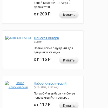
одной таблетке — Виагра и
Дапоксетин.
от 200
Р
Купить
Женская Виагра
100мг
Новые, яркие ощущения для
девушек и женщин.
от 116
Р
Купить
Набор Классический
(2x100мг, 4x20мг)
Попробуй и выбери наиболее
понравившийся препарат.
от 117
Р
Купить