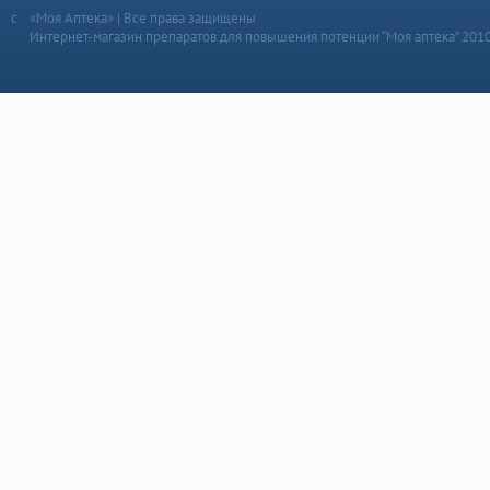
«Моя Аптека» | Все права защищены
Интернет-магазин препаратов для повышения потенции “Моя аптека” 201