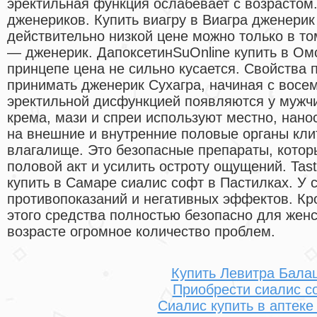
эректильная функция ослабевает с возрастом.
дженериков. Купить виагру в Виагра дженерик 
действительно низкой цене можно только в то
— дженерик. ДапоксетинSuOnline купить в Омс
принцепе цена не сильно кусается. Свойства
принимать дженерик Сухагра, начиная с восе
эректильной дисфункцией появляются у мужчи
крема, мази и спреи используют местно, нан
на внешние и внутренние половые органы кли
влагалище. Это безопасные препараты, котор
половой акт и усилить остроту ощущений. Tast
купить в Самаре сиалис софт в Пастилках. У с
противопоказаний и негативных эффектов. Кр
этого средства полностью безопасно для жен
возрасте огромное количество проблем.
Купить Левитра Бала
Приобрести сиалис с
Сиалис купить в аптеке