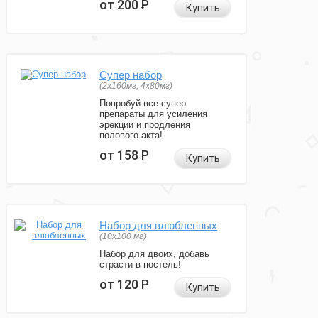
от 200
Р
Купить
Супер набор
(2х160мг, 4х80мг)
Попробуй все супер
препараты для усиления
эрекции и продления
полового акта!
от 158
Р
Купить
Набор для влюбленных
(10х100 мг)
Набор для двоих, добавь
страсти в постель!
от 120
Р
Купить