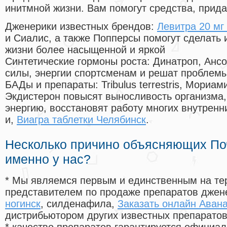
инитмной жизни. Вам помогут средства, прид
Дженерики известных брендов:
Левитра 20 мг
и Сиалис, а также Попперсы помогут сделать
жизни более насыщенной и яркой
Синтетические гормоны роста
: Динатроп, Анс
силы, энергии спортсменам и решат проблем
БАДы и препараты:
Tribulus terrestris, Мориа
Экдистерон повысят выносливость организма,
энергию, восстановят работу многих внутренн
и,
Виагра таблетки Челябинск
.
Несколько причино объясняющих По
именно у нас?
* Мы являемся первым и единственным на те
представителем по продаже препаратов дже
ногинск
, силденафила
,
Заказать онлайн Аван
дистрибьютором других известных препарато