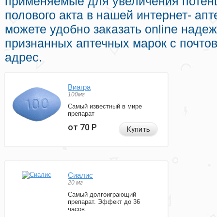
применяемые для увеличения потен
полового акта в нашей интернет- апт
можете удобно заказать online наде
признанных аптечных марок с почто
адрес.
Виагра
100мг
Самый известный в мире
препарат
от 70
Р
Купить
Сиалис
20 мг
Самый долгоиграющий
препарат. Эффект до 36
часов.