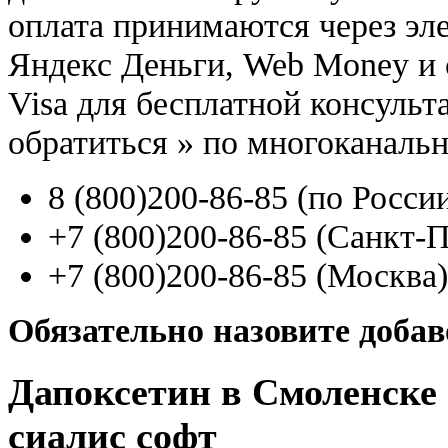
оплата принимаются через э
Яндекс Деньги, Web Money и с
Visa для бесплатной консуль
обратиться
»
по многоканаль
8
(800
)200-86-85
(
по Росси
+7
(800
)200-86-85
(
Санкт-П
+7
(800
)200-86-85
(
Москва)
Обязательно назовите доба
Дапоксетин в Смоленске 
сиалис софт