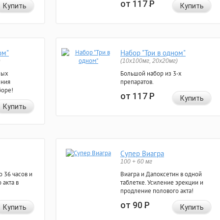
от 117
Р
Купить
Купить
ом"
Набор "Три в одном"
)
(10x100мг, 20x20мг)
ных
Большой набор из 3-х
ения
препаратов.
боре!
от 117
Р
Купить
Купить
Супер Виагра
100 + 60 мг
 36 часов и
Виагра и Дапоксетин в одной
 акта в
таблетке. Усиление эрекции и
продление полового акта!
от 90
Р
Купить
Купить