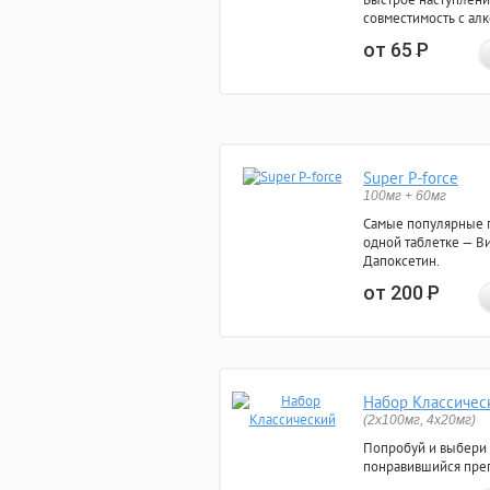
совместимость с ал
от 65
Р
Super P-force
100мг + 60мг
Самые популярные 
одной таблетке — Ви
Дапоксетин.
от 200
Р
Набор Классичес
(2x100мг, 4x20мг)
Попробуй и выбери
понравившийся преп