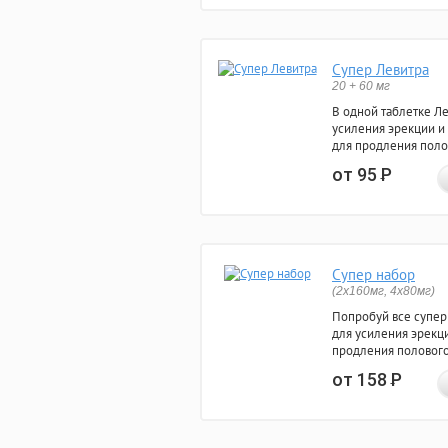
Супер Левитра
20 + 60 мг
В одной таблетке Л
усиления эрекции и
для продления поло
от 95
Р
Супер набор
(2х160мг, 4х80мг)
Попробуй все супер
для усиления эрекц
продления полового
от 158
Р