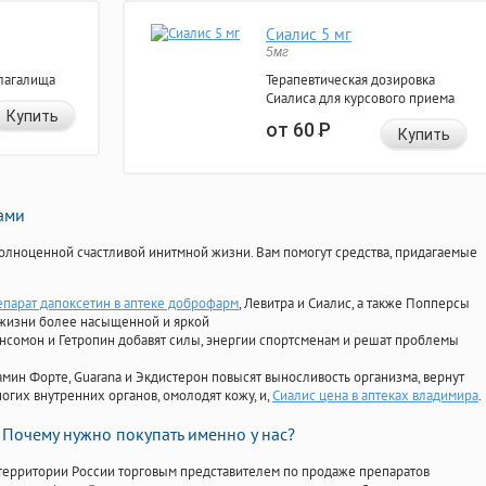
Сиалис 5 мг
5мг
лагалища
Терапевтическая дозировка
Сиалиса для курсового приема
Купить
от 60
Р
Купить
нами
олноценной счастливой инитмной жизни. Вам помогут средства, придагаемые
епарат дапоксетин в аптеке доброфарм
, Левитра и Сиалис, а также Попперсы
 жизни более насыщенной и яркой
Ансомон и Гетропин добавят силы, энергии спортсменам и решат проблемы
ориамин Форте, Guarana и Экдистерон повысят выносливость организма, вернут
огих внутренних органов, омолодят кожу, и,
Сиалис цена в аптеках владимира
.
Почему нужно покупать именно у нас?
территории России торговым представителем по продаже препаратов