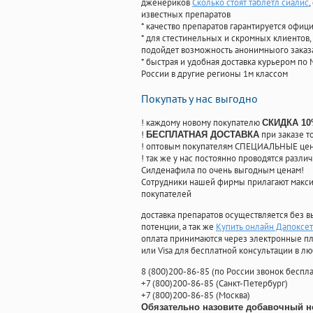
дженериков
Сколько стоят таблетл сиалис
известных препаратов
* качество препаратов гарантируется офи
* для стестинельных и скромных клиентов,
подойдет возможность анонимныого заказа
* быстрая и удобная доставка курьером по 
России в другие регионы 1м классом
Покупать у нас выгодно
! каждому новому покупателю
СКИДКА 1
!
при заказе т
БЕСПЛАТНАЯ ДОСТАВКА
! оптовым покупателям СПЕЦИАЛЬНЫЕ цены
! так же у нас постоянно проводятся раз
Силденафила по очень выгодным ценам!
Cотрудники нашей фирмы прилагают макси
покупателей
доставка препаратов осуществляется без в
потенции, а так же
Купить онлайн Дапоксе
оплата принимаются через электронные пл
или Visa для бесплатной консультации в л
8
(800
)200-86-85
(
по России звонок беспла
+7
(800
)200-86-85
(
Санкт-Петербург)
+7
(800
)200-86-85
(
Москва)
Обязательно назовите добавочный н