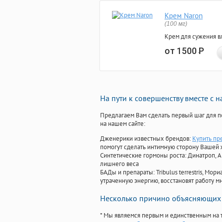
Крем Naron
(100 мг)
Крем для сужения в
от 1500
Р
На пути к совершенству вместе с 
Предлагаем Вам сделать первый шаг для п
на нашем сайте:
Дженерики известных брендов:
Купить пр
помогут сделать интимную сторону Вашей
Синтетические гормоны роста
: Динатроп, 
лишнего веса
БАДы и препараты:
Tribulus terrestris, М
утраченную энергию, восстановят работу мн
Несколько причино объясняющих 
* Мы являемся первым и единственным на 