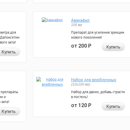
Аванафил
100 мг
евитра для
Препарат для усиления эрекции
 Дапоксетин
нового поколения!
вого акта!
от 200
Р
Купить
Купить
Набор для влюбленных
(10х100 мг)
 препараты
Набор для двоих, добавь страсти
ии и
в постель!
 акта!
от 120
Р
Купить
Купить