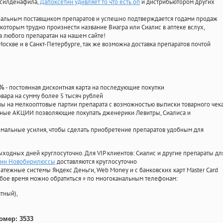
, силденафила
,
Дапоксетин удивляет то что есть оп
и дистрибьютором других
циальным поставщиком препаратов и успешно подтверждается годами продаж
 которым трудно произнести название Виагра или Сиалис в аптеке вслух,
 любого препаратан на нашем сайте!
Москве и в Санкт-Петербурге, так же возможна доставка препаратов почтой
- постоянная дисконтная карта на последующие покупки
0%
овара на сумму более 5 тысяч рублей
 на мелкооптовые партии препарата с возможностью выписки товарного чек
личные АКЦИИ позволяющие покупать дженерики Левитры, Сиалиса и
мальные усилия, чтобы сделать приобретение препаратов удобным для
ыходных дней круглосуточно. Для VIP клиентов: Сиалис и другие препараты дл
тин Новобирилюссы
доставляются круглосуточно
атежные системы Яндекс Деньги, Web Money и с банковских карт Master Card
юбое время можно обратиться
»
по многоканальным телефонам:
тный),
омер: 3533