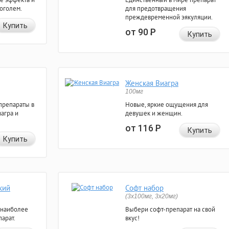
коголем.
для предотвращения
преждевременной эякуляции.
Купить
от 90
Р
Купить
Женская Виагра
100мг
препараты в
Новые, яркие ощущения для
агра и
девушек и женщин.
от 116
Р
Купить
Купить
кий
Софт набор
(3x100мг, 3x20мг)
 наиболее
Выбери софт-препарат на свой
арат.
вкус!