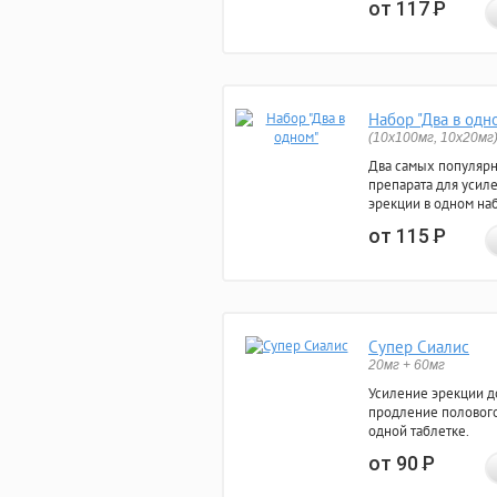
от 117
Р
Набор "Два в одн
(10x100мг, 10x20мг
Два самых популяр
препарата для усил
эрекции в одном на
от 115
Р
Супер Сиалис
20мг + 60мг
Усиление эрекции до
продление полового
одной таблетке.
от 90
Р