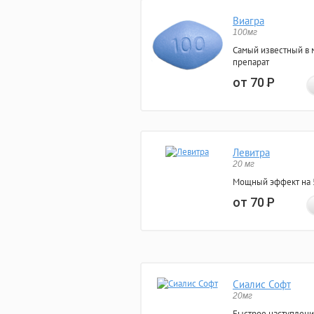
Виагра
100мг
Самый известный в 
препарат
от 70
Р
Левитра
20 мг
Мощный эффект на 5
от 70
Р
Сиалис Софт
20мг
Быстрое наступлени