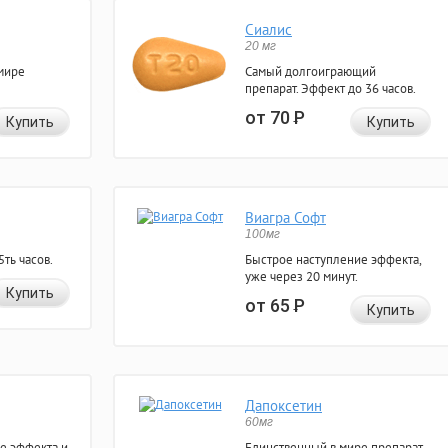
Сиалис
20 мг
мире
Самый долгоиграющий
препарат. Эффект до 36 часов.
от 70
Р
Купить
Купить
Виагра Софт
100мг
ть часов.
Быстрое наступление эффекта,
уже через 20 минут.
Купить
от 65
Р
Купить
Дапоксетин
60мг
е эффекта и
Единственный в мире препарат