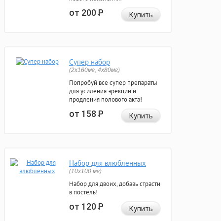
от 200
Р
Купить
Супер набор
(2х160мг, 4х80мг)
Попробуй все супер препараты
для усиления эрекции и
продления полового акта!
от 158
Р
Купить
Набор для влюбленных
(10х100 мг)
Набор для двоих, добавь страсти
в постель!
от 120
Р
Купить