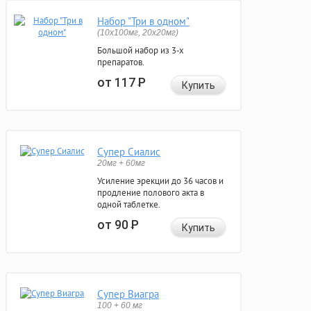
Набор "Три в одном"
(10x100мг, 20x20мг)
Большой набор из 3-х
препаратов.
от 117
Р
Купить
Супер Сиалис
20мг + 60мг
Усиление эрекции до 36 часов и
продление полового акта в
одной таблетке.
от 90
Р
Купить
Супер Виагра
100 + 60 мг