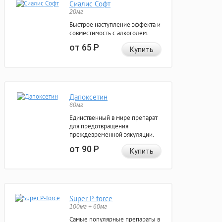
Сиалис Софт
20мг
Быстрое наступление эффекта и
совместимость с алкоголем.
от 65
Р
Купить
Дапоксетин
60мг
Единственный в мире препарат
для предотвращения
преждевременной эякуляции.
от 90
Р
Купить
Super P-force
100мг + 60мг
Самые популярные препараты в