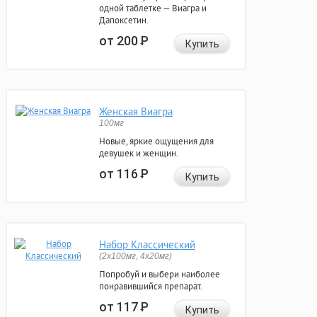
одной таблетке — Виагра и
Дапоксетин.
от 200
Р
Купить
Женская Виагра
100мг
Новые, яркие ощущения для
девушек и женщин.
от 116
Р
Купить
Набор Классический
(2x100мг, 4x20мг)
Попробуй и выбери наиболее
понравившийся препарат.
от 117
Р
Купить