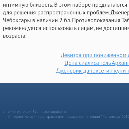
интимную близость. В этом наборе предлагаютс
для решения распространенных проблем. Дженер
Чебоксары в наличии 2 бл. Противопоказания Таб
рекомендуется использовать лицам, не достигши
возраста.
Левитра при пониженном 
Цена сиалиса гель Архан
Дженерик дапоксетин купить
«Моя Аптека» | Все права защищены
Интернет-магазин препаратов для повышения потенции “Моя аптека” 201