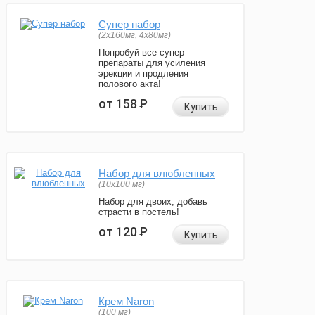
Супер набор
(2х160мг, 4х80мг)
Попробуй все супер
препараты для усиления
эрекции и продления
полового акта!
от 158
Р
Купить
Набор для влюбленных
(10х100 мг)
Набор для двоих, добавь
страсти в постель!
от 120
Р
Купить
Крем Naron
(100 мг)