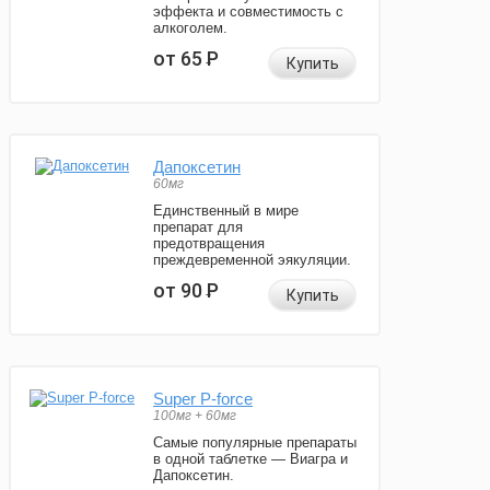
эффекта и совместимость с
алкоголем.
от 65
Р
Купить
Дапоксетин
60мг
Единственный в мире
препарат для
предотвращения
преждевременной эякуляции.
от 90
Р
Купить
Super P-force
100мг + 60мг
Самые популярные препараты
в одной таблетке — Виагра и
Дапоксетин.