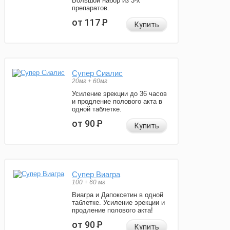
Большой набор из 3-х
препаратов.
от 117
Р
Купить
Супер Сиалис
20мг + 60мг
Усиление эрекции до 36 часов
и продление полового акта в
одной таблетке.
от 90
Р
Купить
Супер Виагра
100 + 60 мг
Виагра и Дапоксетин в одной
таблетке. Усиление эрекции и
продление полового акта!
от 90
Р
Купить