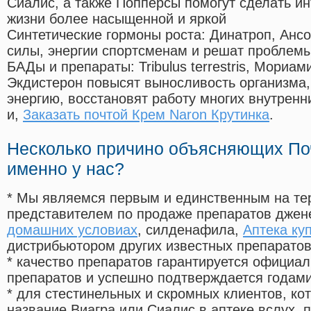
Сиалис, а также Попперсы помогут сделать и
жизни более насыщенной и яркой
Синтетические гормоны роста
: Динатроп, Анс
силы, энергии спортсменам и решат проблем
БАДы и препараты:
Tribulus terrestris, Мориа
Экдистерон повысят выносливость организма,
энергию, восстановят работу многих внутренн
и,
Заказать почтой Крем Naron Крутинка
.
Несколько причино объясняющих По
именно у нас?
* Мы являемся первым и единственным на те
представителем по продаже препаратов дже
домашних условиах
, силденафила
,
Аптека ку
дистрибьютором других известных препарато
* качество препаратов гарантируется офици
препаратов и успешно подтверждается годам
* для стестинельных и скромных клиентов, ко
название Виагра или Сиалис в аптеке вслух, 