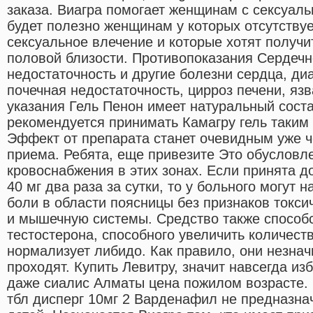
заказа. Виагра помогает женщинам с сексуал
будет полезно женщинам у которых отсутству
сексуальное влечение и которые хотят получи
половой близости. Противопоказания Сердечн
недостаточность и другие болезни сердца, ди
почечная недостаточность, цирроз печени, яз
указания Гель Пенон имеет натуральный сост
рекомендуется принимать Камагру гель таким 
Эффект от препарата станет очевидным уже ч
приема. Ребята, еще привезите Это обусловл
кровоснабжения в этих зонах. Если принята 
40 мг два раза за сутки, то у больного могут
боли в области поясницы без признаков токси
и мышечную системы. Средство также способ
тестостерона, способного увеличить количест
нормализует либидо. Как правило, они незна
проходят. Купить Левитру, значит навсегда из
даже сиалис Алматы цена пожилом возрасте.
тбл дисперг 10мг 2 Варденафил не предназна