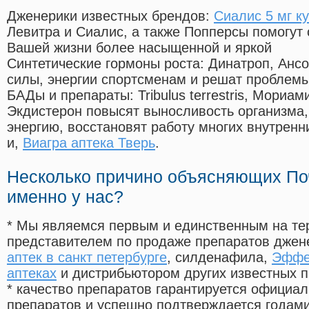
Дженерики известных брендов:
Сиалис 5 мг ку
Левитра и Сиалис, а также Попперсы помогут
Вашей жизни более насыщенной и яркой
Синтетические гормоны роста
: Динатроп, Анс
силы, энергии спортсменам и решат проблем
БАДы и препараты:
Tribulus terrestris, Мориа
Экдистерон повысят выносливость организма,
энергию, восстановят работу многих внутренн
и,
Виагра аптека Тверь
.
Несколько причино объясняющих По
именно у нас?
* Мы являемся первым и единственным на те
представителем по продаже препаратов дже
аптек в санкт петербурге
, силденафила
,
Эффе
аптеках
и дистрибьютором других известных 
* качество препаратов гарантируется офици
препаратов и успешно подтверждается годам