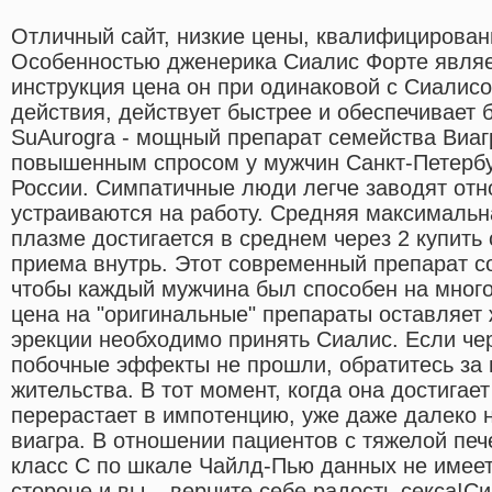
Отличный сайт, низкие цены, квалифицирован
Особенностью дженерика Сиалис Форте являетс
инструкция цена он при одинаковой с Сиалис
действия, действует быстрее и обеспечивает 
SuAurogra - мощный препарат семейства Виаг
повышенным спросом у мужчин Санкт-Петербур
России. Симпатичные люди легче заводят отн
устраиваются на работу. Средняя максимальн
плазме достигается в среднем через 2 купить
приема внутрь. Этот современный препарат со
чтобы каждый мужчина был способен на много
цена на "оригинальные" препараты оставляет
эрекции необходимо принять Сиалис. Если че
побочные эффекты не прошли, обратитесь за 
жительства. В тот момент, когда она достигае
перерастает в импотенцию, уже даже далеко 
виагра. В отношении пациентов с тяжелой пе
класс C по шкале Чайлд-Пью данных не имеет
стороне и вы – верните себе радость секса!С