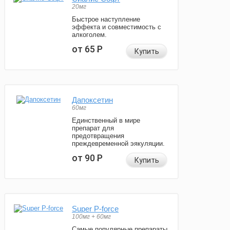
20мг
Быстрое наступление
эффекта и совместимость с
алкоголем.
от 65
Р
Купить
Дапоксетин
60мг
Единственный в мире
препарат для
предотвращения
преждевременной эякуляции.
от 90
Р
Купить
Super P-force
100мг + 60мг
Самые популярные препараты